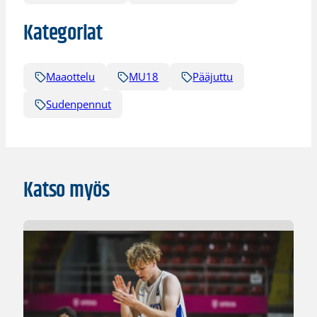
Kategoriat
Maaottelu
MU18
Pääjuttu
Sudenpennut
Katso myös