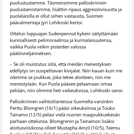
puolustustamme. Täsmensimme palloskriinien
puolustamistamme, lisättiin ripaus aggressiivisuutta ja
puolalaisilla ei ollut siihen vastausta, Suomen
päävalmentaja Jyri Lohikoski kertoi.
Ottelun loppuajan Sudenpennut kykeni säilyttämään
kunniallisesti pelimoraalinsa ja kurinalaisuutensa,
vaikka Puola veikin pisteiden valossa
päätösneljänneksen.
– Se oli muistutus siitä, että meidän menestyksen
edellytys on susipelitavan kivijalat. Niin kauan kuin me
olemme se joukkue, joka tekee aloitteen, niin me
menestytään. Kun Puola pääsee pelaamaan omaa
peliään, niin olimme heti vaikeuksissa, Lohikoski sanoi.
Palloskriinien vaihtotilanteissa Suomelta varsinkin
Perttu Blomgren (16/1) pääsi oikeuksiinsa ja Touko
Tainamo (12/5) pelasi vielä nuoren maajoukkuekesän
parhaan ottelunsa. Blomgrenin ja Tainamon lisäksi
aloitusviisikossa olleet Mustapha Amzil (10/5), Teemu