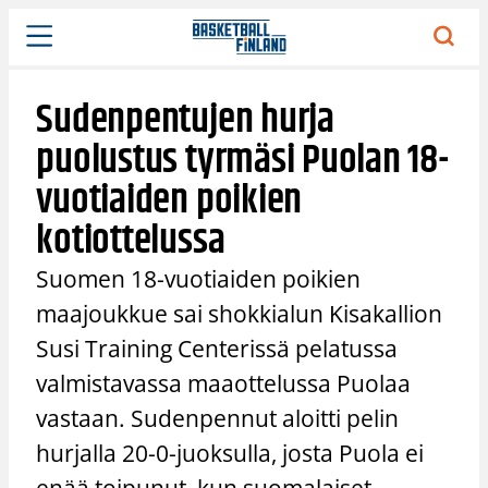
Siirry
sisältöön
Sudenpentujen hurja
puolustus tyrmäsi Puolan 18-
vuotiaiden poikien
kotiottelussa
Suomen 18-vuotiaiden poikien
maajoukkue sai shokkialun Kisakallion
Susi Training Centerissä pelatussa
valmistavassa maaottelussa Puolaa
vastaan. Sudenpennut aloitti pelin
hurjalla 20-0-juoksulla, josta Puola ei
enää toipunut, kun suomalaiset