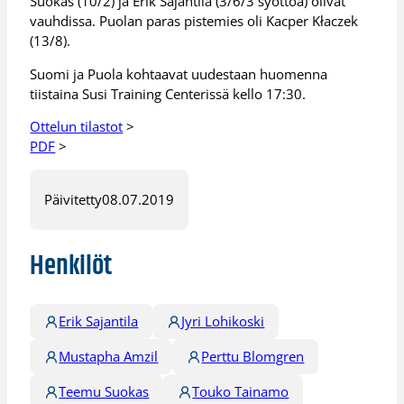
Suokas (10/2) ja Erik Sajantila (3/6/3 syöttöä) olivat
vauhdissa. Puolan paras pistemies oli Kacper Kłaczek
(13/8).
Suomi ja Puola kohtaavat uudestaan huomenna
tiistaina Susi Training Centerissä kello 17:30.
Ottelun tilastot
>
PDF
>
Päivitetty
08.07.2019
Henkilöt
Erik Sajantila
Jyri Lohikoski
Mustapha Amzil
Perttu Blomgren
Teemu Suokas
Touko Tainamo