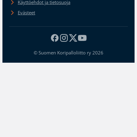
Käyttöehdot ja tietosuoja
Evästeet
© Suomen Koripalloliitto ry 2026