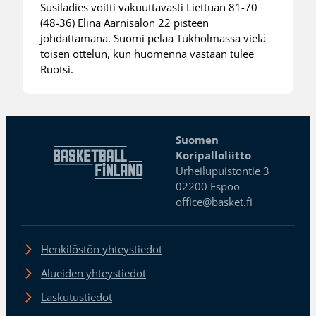
Susiladies voitti vakuuttavasti Liettuan 81-70
(48-36) Elina Aarnisalon 22 pisteen
johdattamana. Suomi pelaa Tukholmassa vielä
toisen ottelun, kun huomenna vastaan tulee
Ruotsi.
Suomen
Koripalloliitto
Urheilupuistontie 3
02200 Espoo
office@basket.fi
Henkilöstön yhteystiedot
Alueiden yhteystiedot
Laskutustiedot