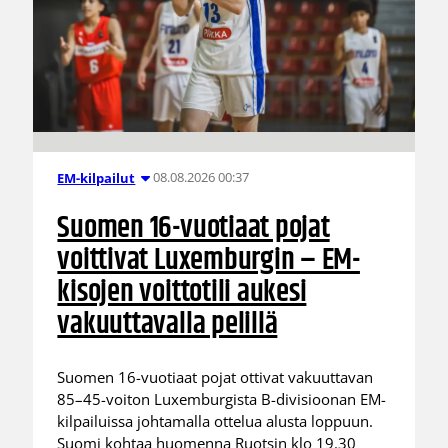
08.08.2026 00:37
EM-kilpailut
Suomen 16-vuotiaat pojat
voittivat Luxemburgin – EM-
kisojen voittotili aukesi
vakuuttavalla pelillä
Suomen 16-vuotiaat pojat ottivat vakuuttavan
85–45-voiton Luxemburgista B-divisioonan EM-
kilpailuissa johtamalla ottelua alusta loppuun.
Suomi kohtaa huomenna Ruotsin klo 19.30