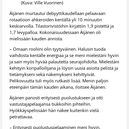
(Kuva: Ville Vuorinen)
Äijänen murtautui debyyttikaudellaan pelaavaan
rotaatioon ahkeroiden kentällä yli 10 minuutin
keskiarvolla. Tilastorivistöihin kirjattiin 1,9 pistettä ja
1,7 levypalloa. Kokonaisuudessaan Äijänen oli
mielissään kauden annista.
– Omaan rooliini olin tyytyväinen. Halusin tuoda
vaihdosta kentälle energiaa ja se meni mielestäni hyvin
ja sain myös hyvää palautetta seurajohdolta. Mielestäni
kehityin koripalloilijana ja löysin uusia asioita pelistä ja
tietämykseni sekä näkemykseni kehittyivät.
Pelikovuutta tuli myös rutkasti lisää. Menin paljon
eteenpäin tämän kauden aikana, iloitsee Äijänen.
Äijänen panosti erityisesti puolustukseen ja otti
vastustajapelaajansa tiukkoihin pihteihin.
Hyökkäyspelissään hän näkee kuitenkin vielä
petrattavaa.
– Erityisesti puolustuspelaaminen meni hyvin.