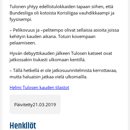
Tulonen yhtyy edellistulokkaiden tapaan siihen, että
Bundesliiga oli kotoista Korisliigaa vauhdikkaampi ja
fyysisempi.
– Pelikovuus ja –pelitempo olivat sellaisia asioita joissa
kehityin kauden aikana. Totuin kovempaan
pelaamiseen.
Hyvän debyyttikauden jälkeen Tulosen katseet ovat
jatkossakin tiukasti ulkomaan kentillä.
– Tällä hetkellä ei ole jatkosuunnitelmista kerrottavaa,
mutta haluaisin jatkaa vielä ulkomailla.
Helmi Tulosen kauden tilastot
Päivitetty
21.03.2019
Henkilöt