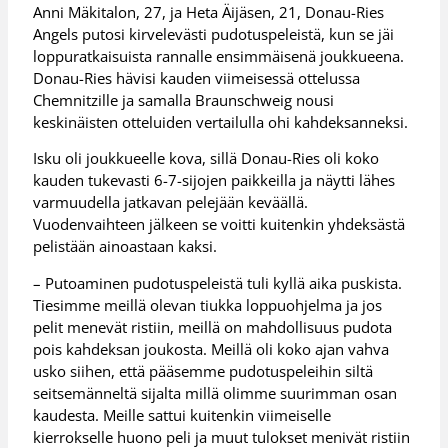
Anni Mäkitalon, 27, ja Heta Äijäsen, 21, Donau-Ries
Angels putosi kirvelevästi pudotuspeleistä, kun se jäi
loppuratkaisuista rannalle ensimmäisenä joukkueena.
Donau-Ries hävisi kauden viimeisessä ottelussa
Chemnitzille ja samalla Braunschweig nousi
keskinäisten otteluiden vertailulla ohi kahdeksanneksi.
Isku oli joukkueelle kova, sillä Donau-Ries oli koko
kauden tukevasti 6-7-sijojen paikkeilla ja näytti lähes
varmuudella jatkavan pelejään keväällä.
Vuodenvaihteen jälkeen se voitti kuitenkin yhdeksästä
pelistään ainoastaan kaksi.
– Putoaminen pudotuspeleistä tuli kyllä aika puskista.
Tiesimme meillä olevan tiukka loppuohjelma ja jos
pelit menevät ristiin, meillä on mahdollisuus pudota
pois kahdeksan joukosta. Meillä oli koko ajan vahva
usko siihen, että pääsemme pudotuspeleihin siltä
seitsemänneltä sijalta millä olimme suurimman osan
kaudesta. Meille sattui kuitenkin viimeiselle
kierrokselle huono peli ja muut tulokset menivät ristiin