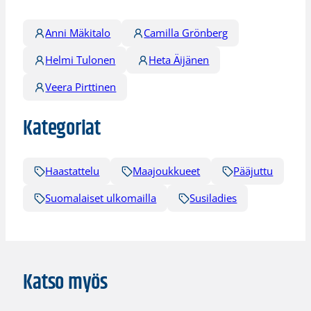
Anni Mäkitalo
Camilla Grönberg
Helmi Tulonen
Heta Äijänen
Veera Pirttinen
Kategoriat
Haastattelu
Maajoukkueet
Pääjuttu
Suomalaiset ulkomailla
Susiladies
Katso myös