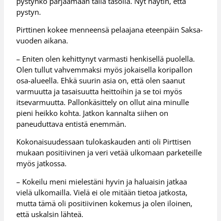
pystynkö pärjäämään tällä tasolla. Nyt näytin, että
pystyn.
Pirttinen kokee menneensä pelaajana eteenpäin Saksa-
vuoden aikana.
– Eniten olen kehittynyt varmasti henkisellä puolella.
Olen tullut vahvemmaksi myös jokaisella koripallon
osa-alueella. Ehkä suurin asia on, että olen saanut
varmuutta ja tasaisuutta heittoihin ja se toi myös
itsevarmuutta. Pallonkäsittely on ollut aina minulle
pieni heikko kohta. Jatkon kannalta siihen on
paneuduttava entistä enemmän.
Kokonaisuudessaan tulokaskauden anti oli Pirttisen
mukaan positiivinen ja veri vetää ulkomaan parketeille
myös jatkossa.
– Kokeilu meni mielestäni hyvin ja haluaisin jatkaa
vielä ulkomailla. Vielä ei ole mitään tietoa jatkosta,
mutta tämä oli positiivinen kokemus ja olen iloinen,
että uskalsin lähteä.