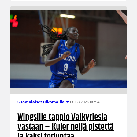
08.08.2026 08:54
Suomalaiset ulkomailla
Wingsille tappio Valkyriesia
vastaan – Kuier neljä pistettä
ja kaksi torjuntaa