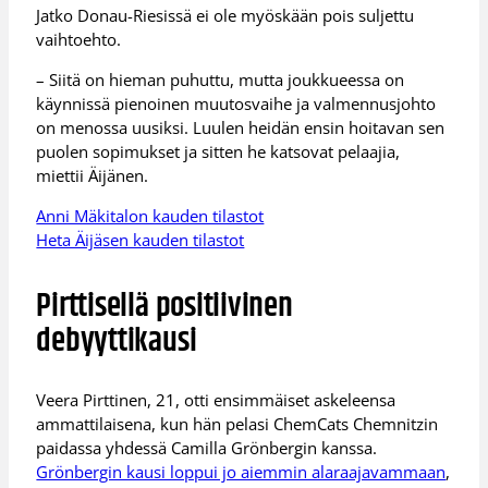
Jatko Donau-Riesissä ei ole myöskään pois suljettu
vaihtoehto.
– Siitä on hieman puhuttu, mutta joukkueessa on
käynnissä pienoinen muutosvaihe ja valmennusjohto
on menossa uusiksi. Luulen heidän ensin hoitavan sen
puolen sopimukset ja sitten he katsovat pelaajia,
miettii Äijänen.
Anni Mäkitalon kauden tilastot
Heta Äijäsen kauden tilastot
Pirttisellä positiivinen
debyyttikausi
Veera Pirttinen, 21, otti ensimmäiset askeleensa
ammattilaisena, kun hän pelasi ChemCats Chemnitzin
paidassa yhdessä Camilla Grönbergin kanssa.
Grönbergin kausi loppui jo aiemmin alaraajavammaan
,