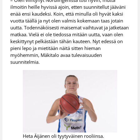
– Olen viihtynyt Nördlingenissä tosi hyvin, mutta
ilmoitin heille hyvissä ajoin, etten suunnitellut jääväni
enää ensi kaudeksi. Koin, että minulla oli hyvät kaksi
vuotta täällä ja nyt olen valmis kokemaan taas jotain
uutta. Todennäköisesti maisemat vaihtuvat ja jatketaan
matkaa. Vielä ei ole tiedossa mitään uutta, vaan olen
keskittynyt pelkästään tähän kauteen. Nyt edessä on
pieni lepo ja mietitään näitä sitten hieman
myöhemmin, Mäkitalo avaa tulevaisuuden
suunnitelmia.
Heta Äijänen oli tyytyväinen rooliinsa.