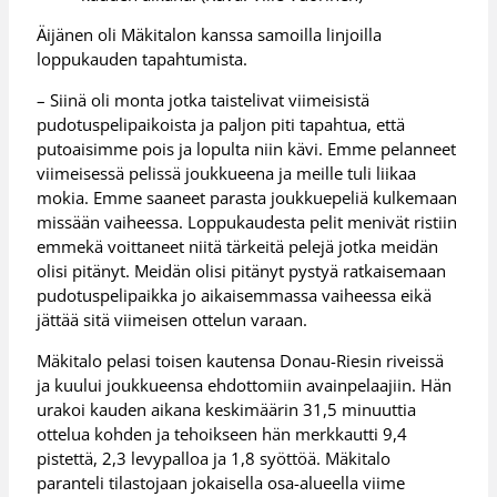
Äijänen oli Mäkitalon kanssa samoilla linjoilla
loppukauden tapahtumista.
– Siinä oli monta jotka taistelivat viimeisistä
pudotuspelipaikoista ja paljon piti tapahtua, että
putoaisimme pois ja lopulta niin kävi. Emme pelanneet
viimeisessä pelissä joukkueena ja meille tuli liikaa
mokia. Emme saaneet parasta joukkuepeliä kulkemaan
missään vaiheessa. Loppukaudesta pelit menivät ristiin
emmekä voittaneet niitä tärkeitä pelejä jotka meidän
olisi pitänyt. Meidän olisi pitänyt pystyä ratkaisemaan
pudotuspelipaikka jo aikaisemmassa vaiheessa eikä
jättää sitä viimeisen ottelun varaan.
Mäkitalo pelasi toisen kautensa Donau-Riesin riveissä
ja kuului joukkueensa ehdottomiin avainpelaajiin. Hän
urakoi kauden aikana keskimäärin 31,5 minuuttia
ottelua kohden ja tehoikseen hän merkkautti 9,4
pistettä, 2,3 levypalloa ja 1,8 syöttöä. Mäkitalo
paranteli tilastojaan jokaisella osa-alueella viime