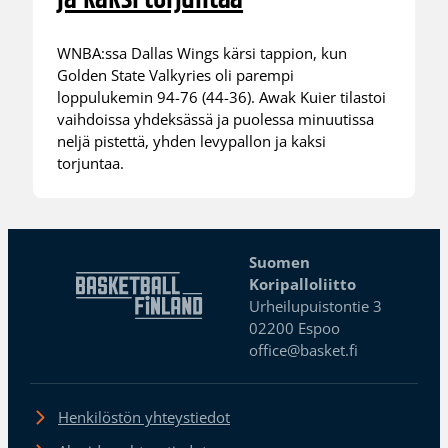
WNBA:ssa Dallas Wings kärsi tappion, kun
Golden State Valkyries oli parempi
loppulukemin 94-76 (44-36). Awak Kuier tilastoi
vaihdoissa yhdeksässä ja puolessa minuutissa
neljä pistettä, yhden levypallon ja kaksi
torjuntaa.
Suomen
Koripalloliitto
Urheilupuistontie 3
02200 Espoo
office@basket.fi
Henkilöstön yhteystiedot