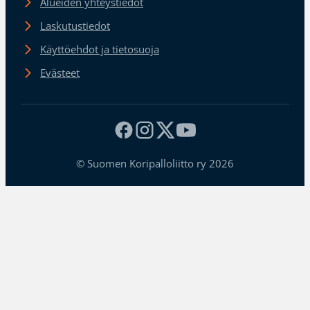
Alueiden yhteystiedot
Laskutustiedot
Käyttöehdot ja tietosuoja
Evästeet
© Suomen Koripalloliitto ry 2026