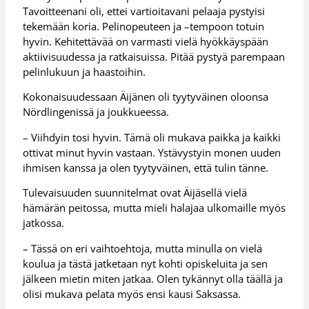
Tavoitteenani oli, ettei vartioitavani pelaaja pystyisi
tekemään koria. Pelinopeuteen ja –tempoon totuin
hyvin. Kehitettävää on varmasti vielä hyökkäyspään
aktiivisuudessa ja ratkaisuissa. Pitää pystyä parempaan
pelinlukuun ja haastoihin.
Kokonaisuudessaan Äijänen oli tyytyväinen oloonsa
Nördlingenissä ja joukkueessa.
– Viihdyin tosi hyvin. Tämä oli mukava paikka ja kaikki
ottivat minut hyvin vastaan. Ystävystyin monen uuden
ihmisen kanssa ja olen tyytyväinen, että tulin tänne.
Tulevaisuuden suunnitelmat ovat Äijäsellä vielä
hämärän peitossa, mutta mieli halajaa ulkomaille myös
jatkossa.
– Tässä on eri vaihtoehtoja, mutta minulla on vielä
koulua ja tästä jatketaan nyt kohti opiskeluita ja sen
jälkeen mietin miten jatkaa. Olen tykännyt olla täällä ja
olisi mukava pelata myös ensi kausi Saksassa.