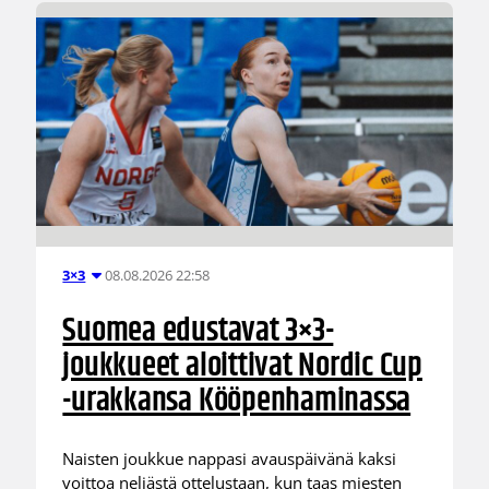
08.08.2026 22:58
3×3
Suomea edustavat 3×3-
joukkueet aloittivat Nordic Cup
-urakkansa Kööpenhaminassa
Naisten joukkue nappasi avauspäivänä kaksi
voittoa neljästä ottelustaan, kun taas miesten