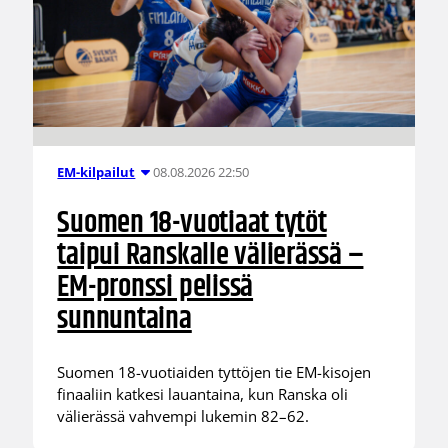
08.08.2026 22:50
EM-kilpailut
Suomen 18-vuotiaat tytöt
taipui Ranskalle välierässä –
EM-pronssi pelissä
sunnuntaina
Suomen 18-vuotiaiden tyttöjen tie EM-kisojen
finaaliin katkesi lauantaina, kun Ranska oli
välierässä vahvempi lukemin 82–62.