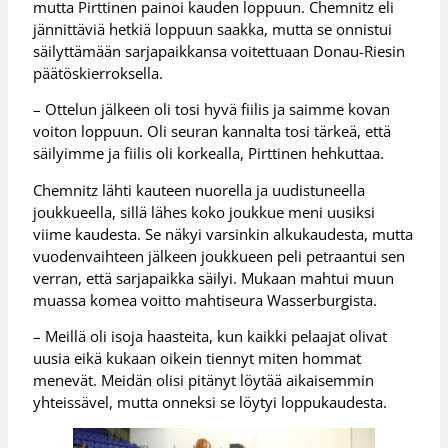
mutta Pirttinen painoi kauden loppuun. Chemnitz eli
jännittäviä hetkiä loppuun saakka, mutta se onnistui
säilyttämään sarjapaikkansa voitettuaan Donau-Riesin
päätöskierroksella.
– Ottelun jälkeen oli tosi hyvä fiilis ja saimme kovan
voiton loppuun. Oli seuran kannalta tosi tärkeä, että
säilyimme ja fiilis oli korkealla, Pirttinen hehkuttaa.
Chemnitz lähti kauteen nuorella ja uudistuneella
joukkueella, sillä lähes koko joukkue meni uusiksi
viime kaudesta. Se näkyi varsinkin alkukaudesta, mutta
vuodenvaihteen jälkeen joukkueen peli petraantui sen
verran, että sarjapaikka säilyi. Mukaan mahtui muun
muassa komea voitto mahtiseura Wasserburgista.
– Meillä oli isoja haasteita, kun kaikki pelaajat olivat
uusia eikä kukaan oikein tiennyt miten hommat
menevät. Meidän olisi pitänyt löytää aikaisemmin
yhteissävel, mutta onneksi se löytyi loppukaudesta.