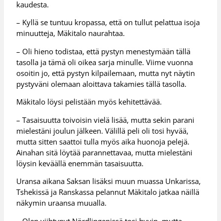
kaudesta.
– Kyllä se tuntuu kropassa, että on tullut pelattua isoja
minuutteja, Mäkitalo naurahtaa.
– Oli hieno todistaa, että pystyn menestymään tällä
tasolla ja tämä oli oikea sarja minulle. Viime vuonna
osoitin jo, että pystyn kilpailemaan, mutta nyt näytin
pystyväni olemaan aloittava takamies tällä tasolla.
Mäkitalo löysi pelistään myös kehitettävää.
– Tasaisuutta toivoisin vielä lisää, mutta sekin parani
mielestäni joulun jälkeen. Välillä peli oli tosi hyvää,
mutta sitten saattoi tulla myös aika huonoja pelejä.
Ainahan sitä löytää parannettavaa, mutta mielestäni
löysin keväällä enemmän tasaisuutta.
Uransa aikana Saksan lisäksi muun muassa Unkarissa,
Tshekissä ja Ranskassa pelannut Mäkitalo jatkaa näillä
näkymin uraansa muualla.