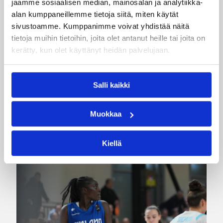
jaamme sosiaalisen median, mainosalan ja analytiikka-
Wingsille tappio Valkyriesia
alan kumppaneillemme tietoja siitä, miten käytät
vastaan – Kuier neljä pistettä
sivustoamme. Kumppanimme voivat yhdistää näitä
tietoja muihin tietoihin, joita olet antanut heille tai joita on
ja kaksi torjuntaa
kerätty, kun olet käyttänyt heidän palvelujaan.
WNBA:ssa Dallas Wings kärsi tappion, kun
Golden State Valkyries oli parempi
Salli kaikki
loppulukemin 94-76 (44-36). Awak Kuier tilastoi
vaihdoissa yhdeksässä ja puolessa minuutissa
Muokkaa
neljä pistettä, yhden levypallon ja kaksi
torjuntaa.
Kiellä