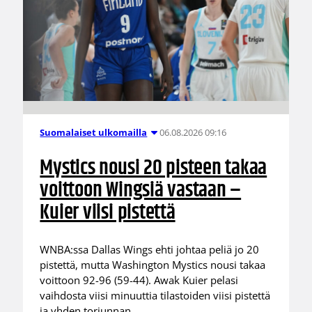
06.08.2026 09:16
Suomalaiset ulkomailla
Mystics nousi 20 pisteen takaa
voittoon Wingsiä vastaan –
Kuier viisi pistettä
WNBA:ssa Dallas Wings ehti johtaa peliä jo 20
pistettä, mutta Washington Mystics nousi takaa
voittoon 92-96 (59-44). Awak Kuier pelasi
vaihdosta viisi minuuttia tilastoiden viisi pistettä
ja yhden torjunnan.