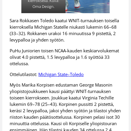
kierroksella. Kuva:
Oma Design.
Sara Rokkasen Toledo kaatui WNIT-turnauksen toisella
kierroksella Michigan Statelle niukasti lukemin 66–68
(33–32). Rokkanen urakoi 16 minuutissa 9 pistettä, 2
levypalloa ja yhden syötön.
PuHu Juniorien toisen NCAA-kauden keskiarvolukemat
olivat 4.0 pistettä, 1.5 levypalloa ja 1.6 syöttöä 33
ottelussa.
Ottelutilastot:
Michigan State–Toledo
Myös Marika Korpisen edustaman George Masonin
yliopistojoukkueen kausi päättyi WNIT-turnauksen
toiseen kierrokseen. Joukkue kaatui Virginia Techille
lukemin 69–78 (25–43). Korpinen pussitti 2 pistettä,
keräsi 2 levypalloa, jakoi yhden syötön ja tilastoi yhden
riiston kauden päätösottelussa. Korpinen pelasi isot 30
minuuttia ottelussa. Kausi oli Korpiselle yliopistouran
ensimmäinen. Hän tilastoi kauden 34 ottelussa 2.4