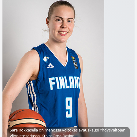
Sara Rokkasella on menossa voitokas avauskausi Yhdysvaltojen
yliopistosarjassa. Kuva: Oma Design