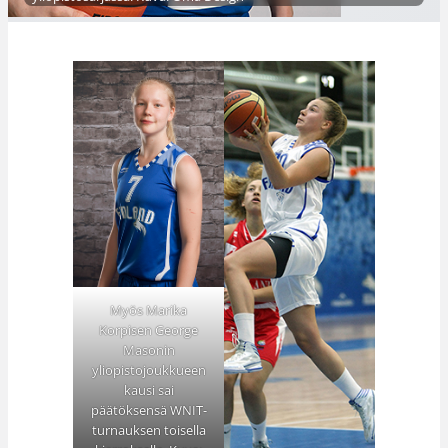
Myös Marika
Korpisen George
Masonin
yliopistojoukkueen
kausi sai
päätöksensä WNIT-
turnauksen toisella