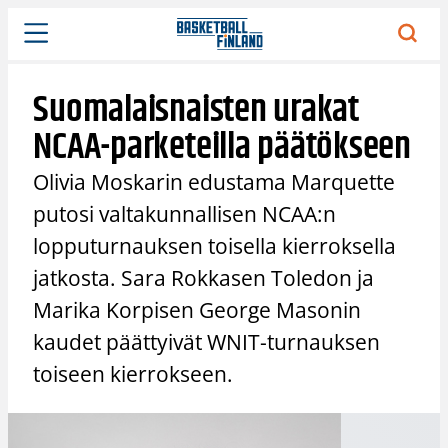
Siirry
sisältöön
Suomalaisnaisten urakat
NCAA-parketeilla päätökseen
Olivia Moskarin edustama Marquette
putosi valtakunnallisen NCAA:n
lopputurnauksen toisella kierroksella
jatkosta. Sara Rokkasen Toledon ja
Marika Korpisen George Masonin
kaudet päättyivät WNIT-turnauksen
toiseen kierrokseen.