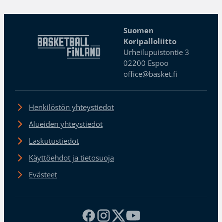
Suomen
Koripalloliitto
Urheilupuistontie 3
02200 Espoo
office@basket.fi
Henkilöstön yhteystiedot
Alueiden yhteystiedot
Laskutustiedot
Käyttöehdot ja tietosuoja
Evästeet