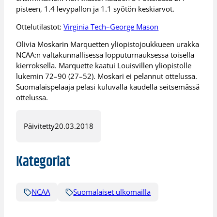
pisteen, 1.4 levypallon ja 1.1 syötön keskiarvot.
Ottelutilastot:
Virginia Tech–George Mason
Olivia Moskarin Marquetten yliopistojoukkueen urakka
NCAA:n valtakunnallisessa lopputurnauksessa toisella
kierroksella. Marquette kaatui Louisvillen yliopistolle
lukemin 72–90 (27–52). Moskari ei pelannut ottelussa.
Suomalaispelaaja pelasi kuluvalla kaudella seitsemässä
ottelussa.
Päivitetty
20.03.2018
Kategoriat
NCAA
Suomalaiset ulkomailla