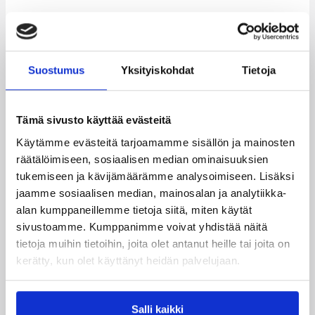
Kategoriat
Pääjuttu
Suomalaiset ulkomailla
Suostumus
Yksityiskohdat
Tietoja
Tämä sivusto käyttää evästeitä
Käytämme evästeitä tarjoamamme sisällön ja mainosten
Katso myös
räätälöimiseen, sosiaalisen median ominaisuuksien
tukemiseen ja kävijämäärämme analysoimiseen. Lisäksi
jaamme sosiaalisen median, mainosalan ja analytiikka-
alan kumppaneillemme tietoja siitä, miten käytät
sivustoamme. Kumppanimme voivat yhdistää näitä
tietoja muihin tietoihin, joita olet antanut heille tai joita on
kerätty, kun olet käyttänyt heidän palvelujaan.
Salli kaikki