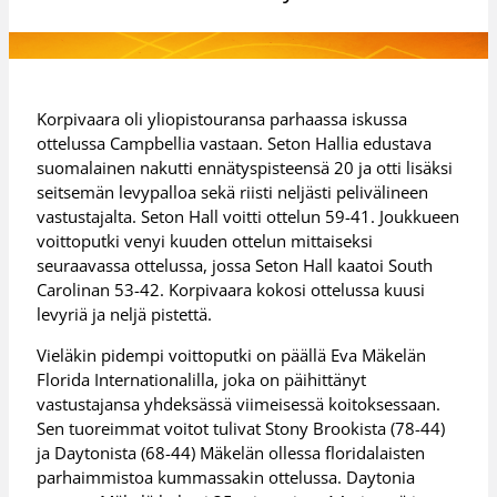
Korpivaara oli yliopistouransa parhaassa iskussa
ottelussa Campbellia vastaan. Seton Hallia edustava
suomalainen nakutti ennätyspisteensä 20 ja otti lisäksi
seitsemän levypalloa sekä riisti neljästi pelivälineen
vastustajalta. Seton Hall voitti ottelun 59-41. Joukkueen
voittoputki venyi kuuden ottelun mittaiseksi
seuraavassa ottelussa, jossa Seton Hall kaatoi South
Carolinan 53-42. Korpivaara kokosi ottelussa kuusi
levyriä ja neljä pistettä.
Vieläkin pidempi voittoputki on päällä Eva Mäkelän
Florida Internationalilla, joka on päihittänyt
vastustajansa yhdeksässä viimeisessä koitoksessaan.
Sen tuoreimmat voitot tulivat Stony Brookista (78-44)
ja Daytonista (68-44) Mäkelän ollessa floridalaisten
parhaimmistoa kummassakin ottelussa. Daytonia