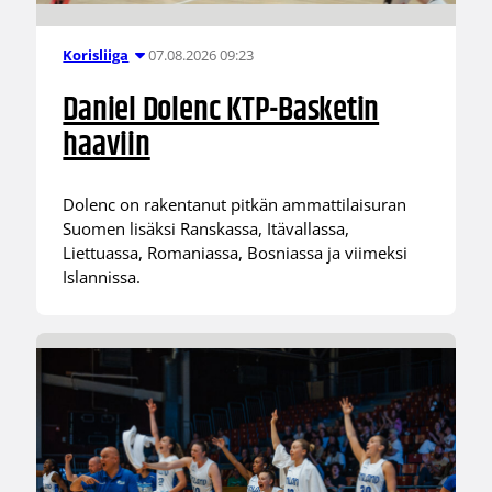
07.08.2026 09:23
Korisliiga
Daniel Dolenc KTP-Basketin
haaviin
Dolenc on rakentanut pitkän ammattilaisuran
Suomen lisäksi Ranskassa, Itävallassa,
Liettuassa, Romaniassa, Bosniassa ja viimeksi
Islannissa.