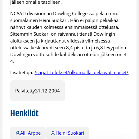
jälleen omalle tasolleen.
NCAA II divisioonan Dowling Collegessa pelaa mm.
suomalainen Heini Suokari. Hän ei paljon peliaikaa
nähnyt kauden kolmessa ensimmäisessä ottelussa.
Sittemmin Suokari on raivannut tiensä Dowlingin
aloitukseen ja kirjauttanut viidessä viimeisessä
ottelussa keskiarvoikseen 8,4 pistettä ja 6,8 levypalloa.
Dowlingin voittosuhde kahdeksan ottelun jälkeen on 4-
4.
Lisätietoja:
/sarjat_tulokset/ulkomailla_pelaavat_naiset/
Päivitetty
31.12.2004
Henkilöt
Alli Arppe
Heini Suokari