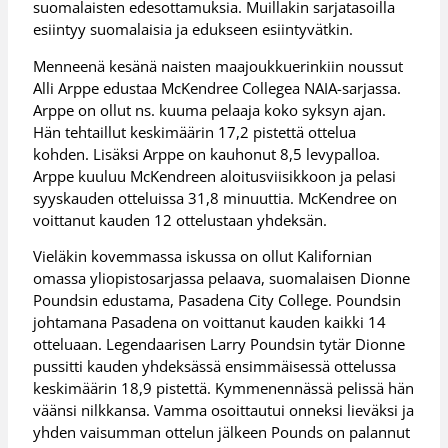
suomalaisten edesottamuksia. Muillakin sarjatasoilla
esiintyy suomalaisia ja edukseen esiintyvätkin.
Menneenä kesänä naisten maajoukkuerinkiin noussut
Alli Arppe edustaa McKendree Collegea NAIA-sarjassa.
Arppe on ollut ns. kuuma pelaaja koko syksyn ajan.
Hän tehtaillut keskimäärin 17,2 pistettä ottelua
kohden. Lisäksi Arppe on kauhonut 8,5 levypalloa.
Arppe kuuluu McKendreen aloitusviisikkoon ja pelasi
syyskauden otteluissa 31,8 minuuttia. McKendree on
voittanut kauden 12 ottelustaan yhdeksän.
Vieläkin kovemmassa iskussa on ollut Kalifornian
omassa yliopistosarjassa pelaava, suomalaisen Dionne
Poundsin edustama, Pasadena City College. Poundsin
johtamana Pasadena on voittanut kauden kaikki 14
otteluaan. Legendaarisen Larry Poundsin tytär Dionne
pussitti kauden yhdeksässä ensimmäisessä ottelussa
keskimäärin 18,9 pistettä. Kymmenennässä pelissä hän
väänsi nilkkansa. Vamma osoittautui onneksi lieväksi ja
yhden vaisumman ottelun jälkeen Pounds on palannut