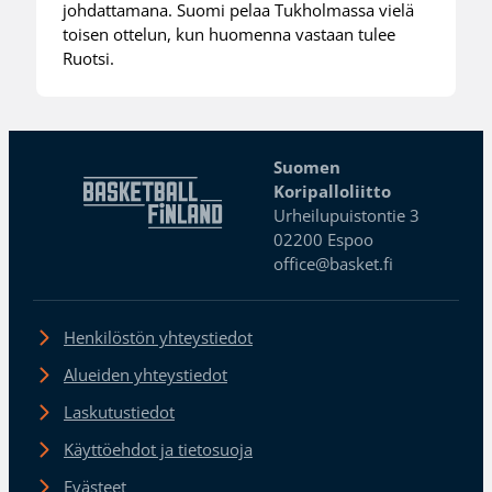
johdattamana. Suomi pelaa Tukholmassa vielä
toisen ottelun, kun huomenna vastaan tulee
Ruotsi.
Suomen
Koripalloliitto
Urheilupuistontie 3
02200 Espoo
office@basket.fi
Henkilöstön yhteystiedot
Alueiden yhteystiedot
Laskutustiedot
Käyttöehdot ja tietosuoja
Evästeet