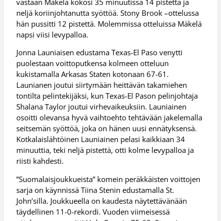
vastaan Mäkelä kokosi 35 minuutissa 14 pistettä ja
neljä koriinjohtanutta syöttöä. Stony Brook –ottelussa
hän pussitti 12 pistettä. Molemmissa otteluissa Mäkelä
napsi viisi levypalloa.
Jonna Launiaisen edustama Texas-El Paso venytti
puolestaan voittoputkensa kolmeen otteluun
kukistamalla Arkasas Staten kotonaan 67-61.
Launianen joutui siirtymään heittävän takamiehen
tontilta pelintekijäksi, kun Texas-El Pason pelinjohtaja
Shalana Taylor joutui virhevaikeuksiin. Launiainen
osoitti olevansa hyvä vaihtoehto tehtävään jakelemalla
seitsemän syöttöä, joka on hänen uusi ennätyksensä.
Kotkalaislähtöinen Launiainen pelasi kaikkiaan 34
minuuttia, teki neljä pistettä, otti kolme levypalloa ja
riisti kahdesti.
”Suomalaisjoukkueista” komein peräkkäisten voittojen
sarja on käynnissä Tiina Stenin edustamalla St.
John’silla. Joukkueella on kaudesta näytettävänään
täydellinen 11-0-rekordi. Vuoden viimeisessä