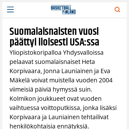
Siirry
sisältöön
Suomalaisnaisten vuosi
päättyi iloisesti USA:ssa
Yliopistokoripalloa Yhdysvalloissa
pelaavat suomalaisnaiset Heta
Korpivaara, Jonna Launiainen ja Eva
Mäkelä voivat muistella vuoden 2004
viimeisiä päiviä hymyssä suin.
Kolmikon joukkueet ovat vuoden
vaihtuessa voittoputkissa, jonka lisäksi
Korpivaara ja Launiainen tehtailivat
henkilökohtaisia ennätyksiä.