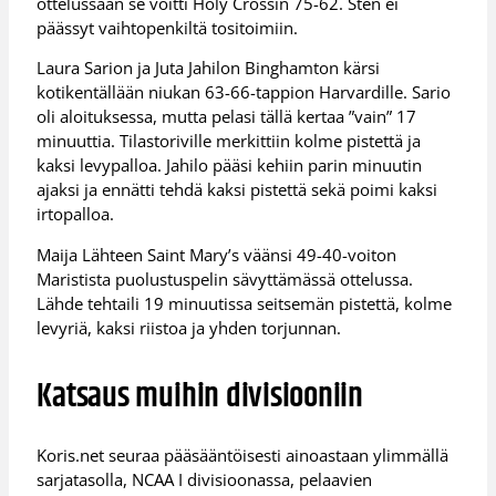
ottelussaan se voitti Holy Crossin 75-62. Sten ei
päässyt vaihtopenkiltä tositoimiin.
Laura Sarion ja Juta Jahilon Binghamton kärsi
kotikentällään niukan 63-66-tappion Harvardille. Sario
oli aloituksessa, mutta pelasi tällä kertaa ”vain” 17
minuuttia. Tilastoriville merkittiin kolme pistettä ja
kaksi levypalloa. Jahilo pääsi kehiin parin minuutin
ajaksi ja ennätti tehdä kaksi pistettä sekä poimi kaksi
irtopalloa.
Maija Lähteen Saint Mary’s väänsi 49-40-voiton
Maristista puolustuspelin sävyttämässä ottelussa.
Lähde tehtaili 19 minuutissa seitsemän pistettä, kolme
levyriä, kaksi riistoa ja yhden torjunnan.
Katsaus muihin divisiooniin
Koris.net seuraa pääsääntöisesti ainoastaan ylimmällä
sarjatasolla, NCAA I divisioonassa, pelaavien