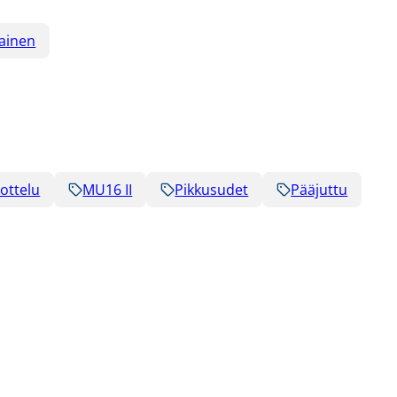
iainen
ottelu
MU16 II
Pikkusudet
Pääjuttu