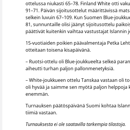
ottelussa niukasti 65–78. Finland White otti v
91–71. Päivän sijoitusottelut määrittävissä mat
selkein luvuin 67–109. Kun Suomen Blue-joukkue 
81, sunnuntaille olisi jäänyt sijoitusottelu pai
päättivät kuitenkin vaihtaa vastustajat Islannin 
15-vuotiaiden poikien päävalmentaja Petka Leh
otteitaan toisena kisapäivänä.
– Ruotsi-ottelu oli Blue-joukkueelta selkeä paran
aiheutti turhan paljon pallonmenetyksiä.
– White-joukkueen ottelu Tanskaa vastaan oli tod
oli hyvää ja saimme sen myötä paljon helppoja ko
enemmän.
Turnauksen päätöspäivänä Suomi kohtaa Islanni
tiimiä vastaan.
Turnauksesta ei ole saatavilla tarkempia tilastoja.