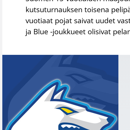
kutsuturnauksen toisena pelipä
vuotiaat pojat saivat uudet vas
ja Blue -joukkueet olisivat pel