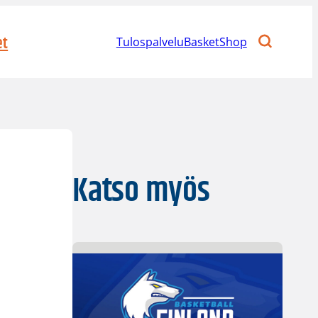
et
Tulospalvelu
BasketShop
Katso myös