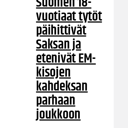
Suomen 18-
vuotiaat tytöt
päihittivät
Saksan ja
etenivät EM-
kisojen
kahdeksan
parhaan
joukkoon