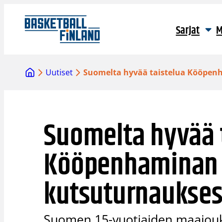
Siirry
sisältöön
Sarjat
M
Uutiset
Suomelta hyvää taistelua Kööpen
Suomelta hyvää 
Kööpenhaminan 
kutsuturnaukse
Suomen 15-vuotiaiden maajouk