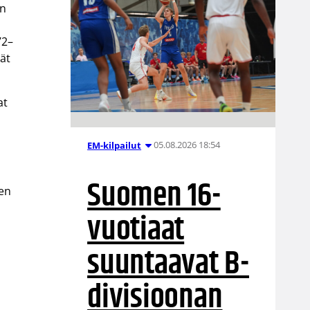
in
72–
jät
at
05.08.2026 18:54
EM-kilpailut
ä
Suomen 16-
nen
vuotiaat
suuntaavat B-
divisioonan