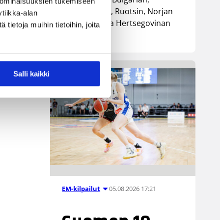
 ominaisuuksien tukemiseen
Luxemburgin, Ruotsin, Norjan
tiikka-alan
sekä Bosnia ja Hertsegovinan
ietoja muihin tietoihin, joita
kanssa.
Salli kaikki
n
05.08.2026 17:21
EM-kilpailut