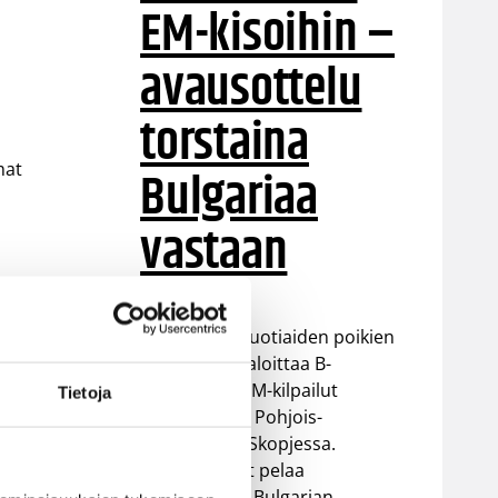
EM-kisoihin –
avausottelu
torstaina
mat
Bulgariaa
vastaan
Suomen 16-vuotiaiden poikien
maajoukkue aloittaa B-
divisioonan EM-kilpailut
Tietoja
torstaina 6.8. Pohjois-
n
Makedonian Skopjessa.
Sudenpennut pelaa
alkulohkossa Bulgarian,