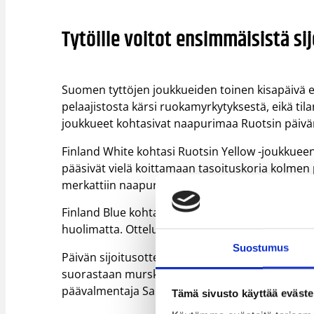
Tytöille voitot ensimmäisistä si
Suomen tyttöjen joukkueiden toinen kisapäivä e
pelaajistosta kärsi ruokamyrkytyksestä, eikä til
joukkueet kohtasivat naapurimaa Ruotsin päivä
Finland White kohtasi Ruotsin Yellow -joukkueen
pääsivät vielä koittamaan tasoituskoria kolme
merkattiin naapureille lukemin 59–62.
Finland Blue kohtasi aamulla Ruotsin White -jo
huolimatta. Ottelun lopputulos merkittiin Ruotsi
Suostumus
Päivän sijoitusotteluissa Finland Blue päihitti 
suorastaan murskasi CD Presentacion Granada 
päävalmentaja Sami Toiviainen näki toisessa tur
Tämä sivusto käyttää eväste