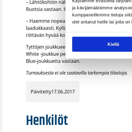
Käytämme evästeitä tarjoama
– Lähtökohtiin nähden pelasimme neljä kohtuullist
ja kävijämäärämme analysoim
Ruotsia vastaan. Iltapäivän peleistä voitto molem
kumppaneillemme tietoja siitä
– Haemme nopeaa pallonkäsittelyä ja että pyst
olet antanut heille tai joita o
laadukkaasti. Kyllä ne alkavat sieltä näkyä. S
riittävän hyvää korista, vaikka välillä tulee pien
Kiellä
Tyttöjen joukkueet viimeistelevät Kööpenhamin
White -joukkue pelaa sijoista 9–10 Hollannin Whi
Blue-joukkuetta vastaan.
Turnauksesta ei ole saatavilla tarkempia tilastoja.
Päivitetty
17.06.2017
Henkilöt