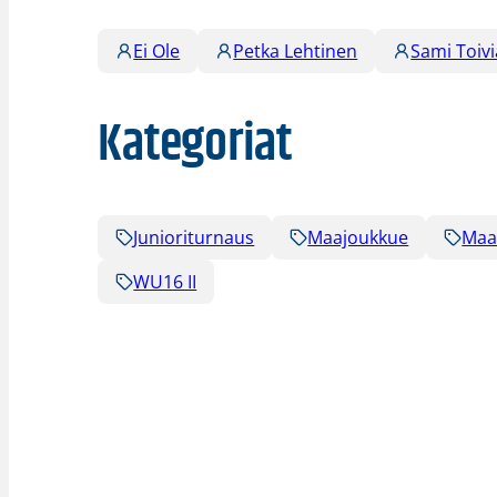
Ei Ole
Petka Lehtinen
Sami Toiv
Kategoriat
Junioriturnaus
Maajoukkue
Maa
WU16 II