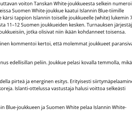
akuuttavan voiton Tanskan White-joukkueesta selkein numero
seissa Suomen White-joukkue kaatui Islannin Blue-tiimille
kärsi tappion Islannin toiselle joukkueelle (white) lukemin 
koista 11–12 Suomen joukkueiden kesken. Turnauksen järjestä
joukkueisiin, jotka olisivat niin ikään kohdanneet toisensa.
tinen kommentoi kertoi, että molemmat joukkueet paransiv
nus edellisillan peliin. Joukkue pelasi kovalla temmolla, mik
ella pirteä ja energinen esitys. Erityisesti siirtymäpelaami
reja. Islanti-ottelussa vastustaja halusi voittoa selkeästi
n Blue-joukkueen ja Suomen White pelaa Islannin White-