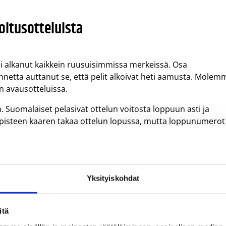
joitusotteluista
i alkanut kaikkein ruusuisimmissa merkeissä. Osa
annetta auttanut se, että pelit alkoivat heti aamusta. Molem
n avausotteluissa.
. Suomalaiset pelasivat ottelun voitosta loppuun asti ja
n pisteen kaaren takaa ottelun lopussa, mutta loppunumerot
ukkueen ja antoi hyvän vastuksen takaa-ajoasemasta
lle 60–48.
Yksityiskohdat
Norjan kahdeksalla pisteellä lukemin 68–60. Finland White
-joukkueen numeroin 94–55. Suomen 15-vuotiaiden tyttöje
nauspäivässä paljon positiivista.
itä