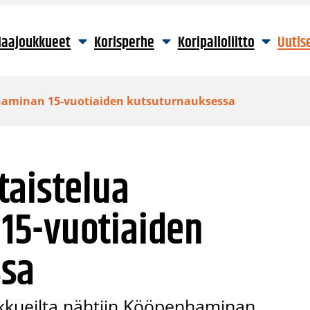
aajoukkueet
Korisperhe
Koripalloliitto
Uutis
haminan 15-vuotiaiden kutsuturnauksessa
taistelua
15-vuotiaiden
ssa
kueilta nähtiin Kööpenhaminan