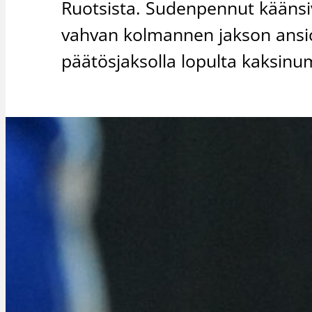
Ruotsista. Sudenpennut kääns
vahvan kolmannen jakson ansios
päätösjaksolla lopulta kaksinu