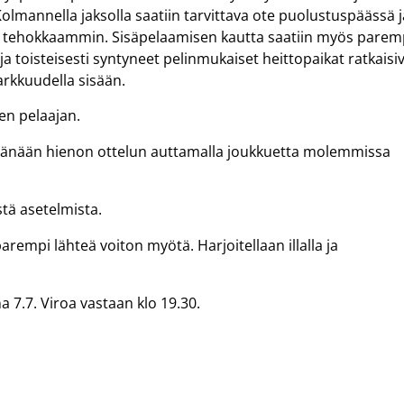
olmannella jaksolla saatiin tarvittava ote puolustuspäässä j
 tehokkaammin. Sisäpelaamisen kautta saatiin myös parem
 toisteisesti syntyneet pelinmukaiset heittopaikat ratkaisi
 tarkkuudella sisään.
en pelaajan.
si tänään hienon ottelun auttamalla joukkuetta molemmissa
tä asetelmista.
rempi lähteä voiton myötä. Harjoitellaan illalla ja
a 7.7. Viroa vastaan klo 19.30.