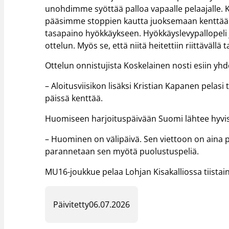
unohdimme syöttää palloa vapaalle pelaajalle. K
pääsimme stoppien kautta juoksemaan kenttää
tasapaino hyökkäykseen. Hyökkäyslevypallopeli ja
ottelun. Myös se, että niitä heitettiin riittävällä
Ottelun onnistujista Koskelainen nosti esiin yhd
– Aloitusviisikon lisäksi Kristian Kapanen pela
päissä kenttää.
Huomiseen harjoituspäivään Suomi lähtee hyvis
– Huominen on välipäivä. Sen viettoon on aina pa
parannetaan sen myötä puolustuspeliä.
MU16-joukkue pelaa Lohjan Kisakalliossa tiistain
Päivitetty
06.07.2026