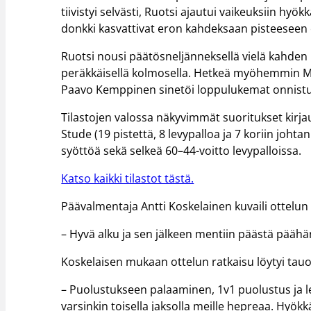
tiivistyi selvästi, Ruotsi ajautui vaikeuksiin 
donkki kasvattivat eron kahdeksaan pisteeseen
Ruotsi nousi päätösneljänneksellä vielä kahden 
peräkkäisellä kolmosella. Hetkeä myöhemmin Mil
Paavo Kemppinen sinetöi loppulukemat onnistum
Tilastojen valossa näkyvimmät suoritukset kirjau
Stude (19 pistettä, 8 levypalloa ja 7 koriin joht
syöttöä sekä selkeä 60–44-voitto levypalloissa.
Katso kaikki tilastot tästä.
Päävalmentaja Antti Koskelainen kuvaili ottelun
– Hyvä alku ja sen jälkeen mentiin päästä päähä
Koskelaisen mukaan ottelun ratkaisu löytyi tau
– Puolustukseen palaaminen, 1v1 puolustus ja le
varsinkin toisella jaksolla meille hepreaa. Hyök