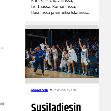
Ranskassa, Itävallassa,
n
Liettuassa, Romaniassa,
Bosniassa ja viimeksi Islannissa.
ta
06.08.2026 21:44
Maaottelu
Susiladiesin
äin