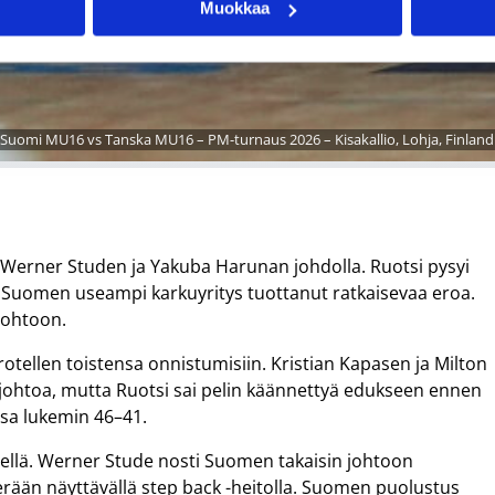
Muokkaa
Suomi MU16 vs Tanska MU16 – PM-turnaus 2026 – Kisakallio, Lohja, Finland
 Werner Studen ja Yakuba Harunan johdolla. Ruotsi pysyi
kä Suomen useampi karkuyritys tuottanut ratkaisevaa eroa.
johtoon.
rotellen toistensa onnistumisiin. Kristian Kapasen ja Milton
n johtoa, mutta Ruotsi sai pelin käännettyä edukseen ennen
ossa lukemin 46–41.
sellä. Werner Stude nosti Suomen takaisin johtoon
perään näyttävällä step back -heitolla. Suomen puolustus