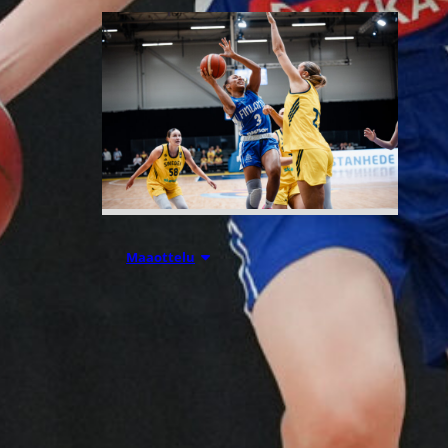
07.08.2026 21:42
Maaottelu
Ruotsi piirun
verran
Susiladiesia