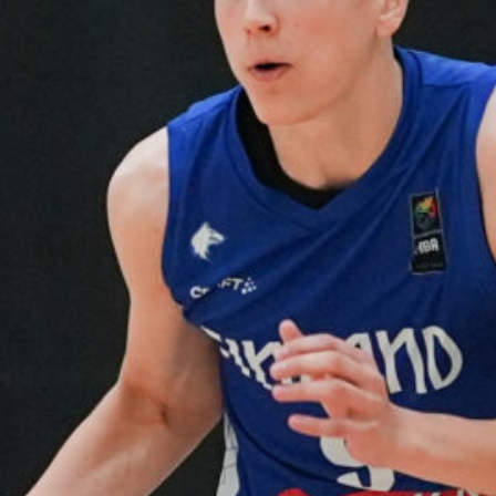
voittotili
aukesi
vakuuttavalla
pelillä
Suomen 16-vuotiaat pojat
ottivat vakuuttavan 85–45-voiton
Luxemburgista B-divisioonan
EM-kilpailuissa johtamalla
ottelua alusta loppuun. Suomi
kohtaa huomenna Ruotsin klo
19.30 Suomen aikaa.