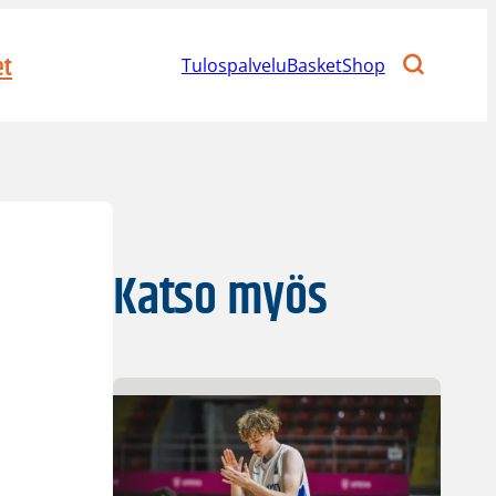
et
Tulospalvelu
BasketShop
Katso myös