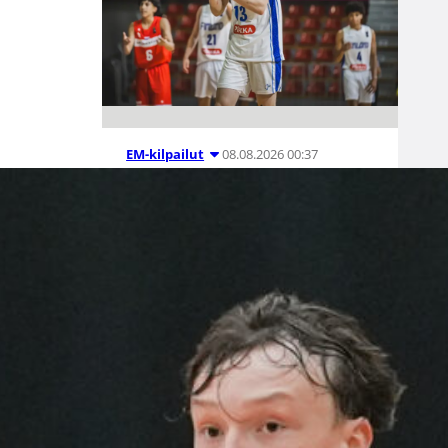
08.08.2026 00:37
EM-kilpailut
Suomen 16-
vuotiaat pojat
voittivat
Luxemburgin
– EM-kisojen