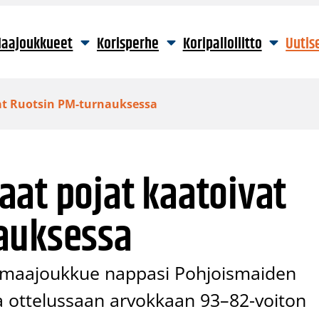
aajoukkueet
Korisperhe
Koripalloliitto
Uutis
at Ruotsin PM-turnauksessa
at pojat kaatoivat
auksessa
 maajoukkue nappasi Pohjoismaiden
 ottelussaan arvokkaan 93–82-voiton