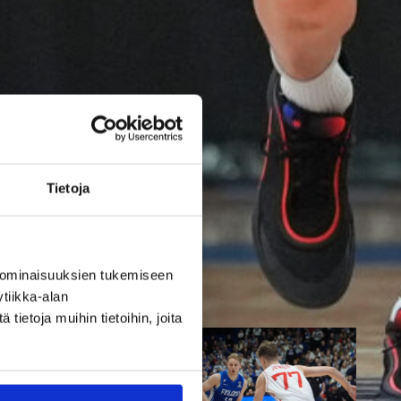
parempi
Tukholmassa
Susiladies päätti Tukholmassa
pelatun kahden ottelun
mittaisen miniturnauksen
Tietoja
tappioon, kun Ruotsi oli parempi
loppulukemin 73-68 (33-47).
Suomi pelaa seuraavan kerran
ensi viikonloppuna Helsingissä.
 ominaisuuksien tukemiseen
tiikka-alan
ietoja muihin tietoihin, joita