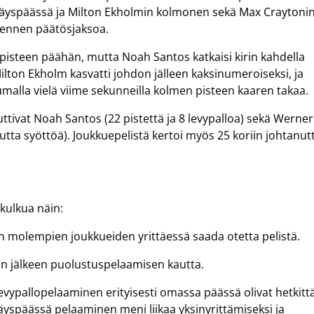
hyökkäyspäässä ja Milton Ekholmin kolmonen sekä Max Craytoni
 ennen päätösjaksoa.
pisteen päähän, mutta Noah Santos katkaisi kirin kahdella
ton Ekholm kasvatti johdon jälleen kaksinumeroiseksi, ja
alla vielä viime sekunneilla kolmen pisteen kaaren takaa.
ttivat Noah Santos (22 pistettä ja 8 levypalloa) sekä Werner
anutta syöttöä). Joukkuepelistä kertoi myös 25 koriin johtanut
 kulkua näin:
n molempien joukkueiden yrittäessä saada otetta pelistä.
on jälkeen puolustuspelaamisen kautta.
vypallopelaaminen erityisesti omassa päässä olivat hetkitt
käyspäässä pelaaminen meni liikaa yksinyrittämiseksi ja