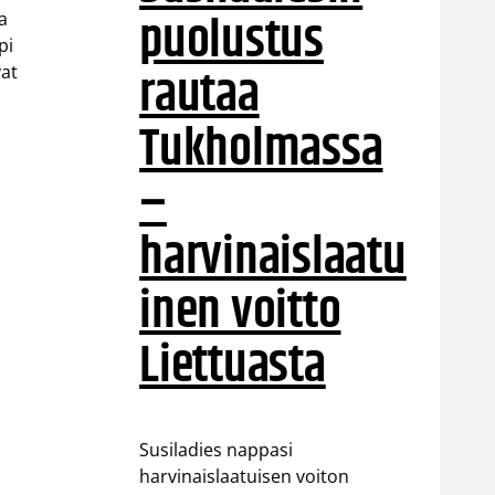
puolustus
a
pi
rautaa
vat
Tukholmassa
–
harvinaislaatu
inen voitto
Liettuasta
Susiladies nappasi
harvinaislaatuisen voiton