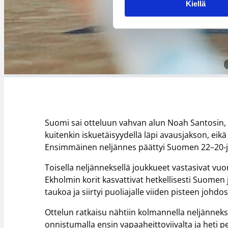
Kiellä
Suomi sai otteluun vahvan alun Noah Santosin,
kuitenkin iskuetäisyydellä läpi avausjakson, ei
Ensimmäinen neljännes päättyi Suomen 22–20-
Toisella neljänneksellä joukkueet vastasivat vuo
Ekholmin korit kasvattivat hetkellisesti Suome
taukoa ja siirtyi puoliajalle viiden pisteen johd
Ottelun ratkaisu nähtiin kolmannella neljännek
onnistumalla ensin vapaaheittoviivalta ja heti 