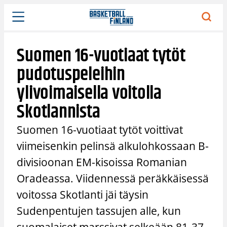
Siirry
sisältöön
Suomen 16-vuotiaat tytöt
pudotuspeleihin
ylivoimaisella voitolla
Skotlannista
Suomen 16-vuotiaat tytöt voittivat
viimeisenkin pelinsä alkulohkossaan B-
divisioonan EM-kisoissa Romanian
Oradeassa. Viidennessä peräkkäisessä
voitossa Skotlanti jäi täysin
Sudenpentujen tassujen alle, kun
suomalaiset marssivat selkeään 81-37