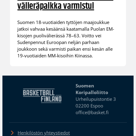
välieräpaikka varmistui
Suomen 18-vuotiaiden tyttöjen maajoukkue
jatkoi vahvaa kesäänsä kaatamalla Puolan EM-
kisojen puolivälierässä 78–63. Voitto vei
Sudenpennut Euroopan neljän parhaan
joukkoon sekä varmisti paikan ensi kesän alle
19-vuotiaiden MM-kisoihin Kiinassa.
Suomen
Koripalloliitto
Urheilupuistontie 3
02200 Espoo
office@basket.fi
Henkilöstön yhteystiedot