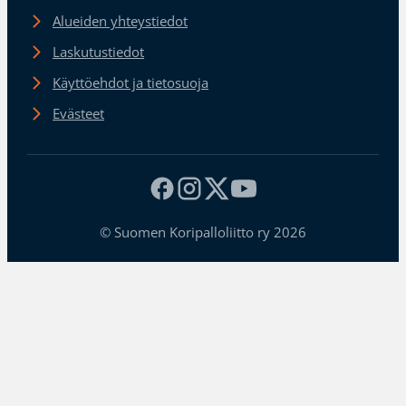
Alueiden yhteystiedot
Laskutustiedot
Käyttöehdot ja tietosuoja
Evästeet
© Suomen Koripalloliitto ry 2026