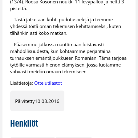
(13/4). Roosa Kosonen noukki 11 levypalloa ja heitti 3
pistettä.
– Tästä jatketaan kohti pudotuspelejä ja teemme
yhdessä töitä oman tekemisen kehittämiseksi, kuten
tähänkin asti koko matkan.
– Pääsemme jatkossa nauttimaan loistavasti
mahdollisuudesta, kun kohtaamme perjantaina
turnauksen emäntäjoukkueen Romanian. Tämä tarjoaa
tytöille varmasti hienon elämyksen, jossa luotamme
vahvasti meidän omaan tekemiseen.
Lisätietoja:
Ottelutilastot
Päivitetty
10.08.2016
Henkilöt