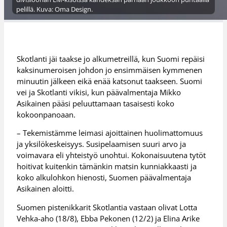
pelillä. Kuva: Oma Design.
Skotlanti jäi taakse jo alkumetreillä, kun Suomi repäisi
kaksinumeroisen johdon jo ensimmäisen kymmenen
minuutin jälkeen eikä enää katsonut taakseen. Suomi
vei ja Skotlanti vikisi, kun päävalmentaja Mikko
Asikainen pääsi peluuttamaan tasaisesti koko
kokoonpanoaan.
– Tekemistämme leimasi ajoittainen huolimattomuus
ja yksilökeskeisyys. Susipelaamisen suuri arvo ja
voimavara eli yhteistyö unohtui. Kokonaisuutena tytöt
hoitivat kuitenkin tämänkin matsin kunniakkaasti ja
koko alkulohkon hienosti, Suomen päävalmentaja
Asikainen aloitti.
Suomen pistenikkarit Skotlantia vastaan olivat Lotta
Vehka-aho (18/8), Ebba Pekonen (12/2) ja Elina Arike