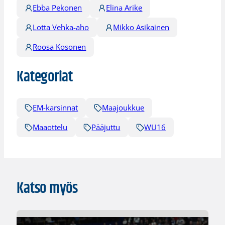
Ebba Pekonen
Elina Arike
Lotta Vehka-aho
Mikko Asikainen
Roosa Kosonen
Kategoriat
EM-karsinnat
Maajoukkue
Maaottelu
Pääjuttu
WU16
Katso myös