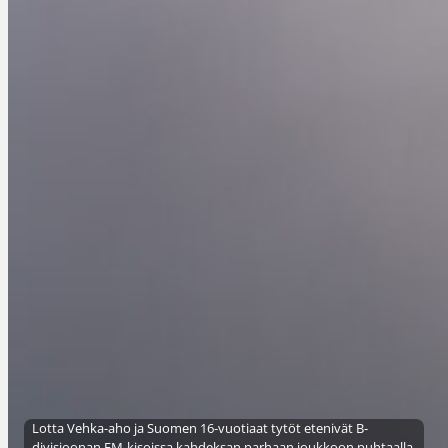
Lotta Vehka-aho ja Suomen 16-vuotiaat tytöt etenivät B-
divisioonan EM-kisoissa kahdeksan parhaan joukkoon puhtaalla