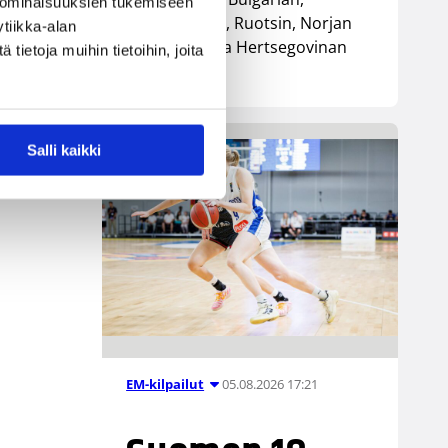
 ominaisuuksien tukemiseen
Luxemburgin, Ruotsin, Norjan
tiikka-alan
sekä Bosnia ja Hertsegovinan
ietoja muihin tietoihin, joita
kanssa.
Salli kaikki
05.08.2026 17:21
EM-kilpailut