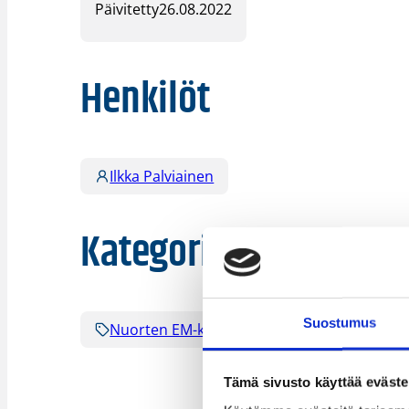
Päivitetty
26.08.2022
Henkilöt
Ilkka Palviainen
Kategoriat
Suostumus
Nuorten EM-kilpailut
Pääjuttu
S
Tämä sivusto käyttää eväste