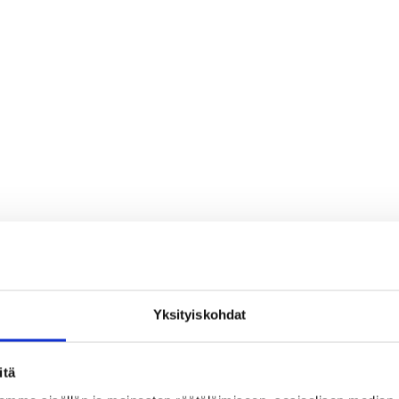
Yksityiskohdat
udenpennut
WU16
itä