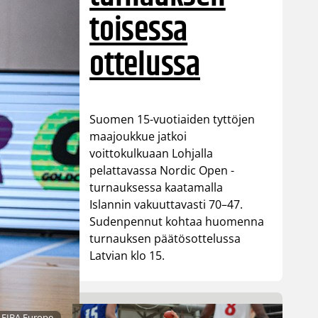
toisessa
ottelussa
Suomen 15-vuotiaiden tyttöjen
maajoukkue jatkoi
voittokulkuaan Lohjalla
pelattavassa Nordic Open -
turnauksessa kaatamalla
Islannin vakuuttavasti 70–47.
Sudenpennut kohtaa huomenna
turnauksen päätösottelussa
Latvian klo 15.
 FIBA Europe.