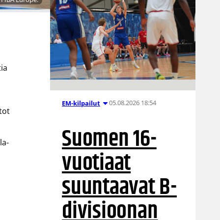
ia
05.08.2026 18:54
EM-kilpailut
tot
Suomen 16-
la-
vuotiaat
suuntaavat B-
divisioonan