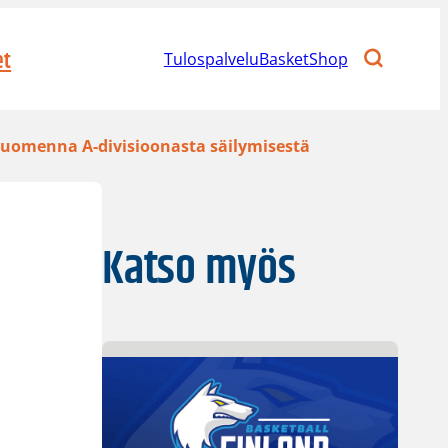
et
Tulospalvelu
BasketShop
huomenna A-divisioonasta säilymisestä
Katso myös