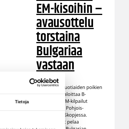
EM-kisoihin –
avausottelu
torstaina
Bulgariaa
vastaan
Suomen 16-vuotiaiden poikien
maajoukkue aloittaa B-
divisioonan EM-kilpailut
Tietoja
torstaina 6.8. Pohjois-
Makedonian Skopjessa.
Sudenpennut pelaa
alkulohkossa Bulgarian,