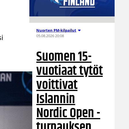
Nuorten PM-kilpailut
i
05.08.2026 20:08
Suomen 15-
vuotiaat tytöt
voittivat
Islannin
Nordic Open -
turnauksen