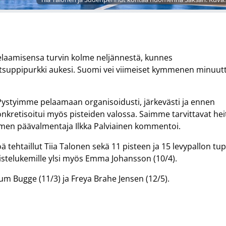
pelaamisensa turvin kolme neljännestä, kunnes
suppipurkki aukesi. Suomi vei viimeiset kymmenen minuutt
. Pystyimme pelaamaan organisoidusti, järkevästi ja ennen
onkretisoitui myös pisteiden valossa. Saimme tarvittavat hei
uomen päävalmentaja Ilkka Palviainen kommentoi.
ä tehtaillut Tiia Talonen sekä 11 pisteen ja 15 levypallon tup
istelukemille ylsi myös Emma Johansson (10/4).
m Bugge (11/3) ja Freya Brahe Jensen (12/5).