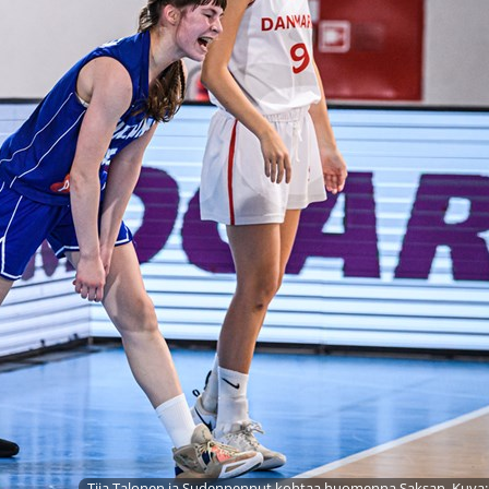
Tiia Talonen ja Sudenpennut kohtaa huomenna Saksan. Kuva: