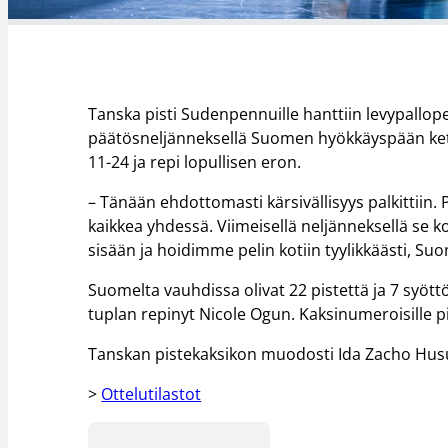
Tanska pisti Sudenpennuille hanttiin levypallo
päätösneljänneksellä Suomen hyökkäyspään ket
11-24 ja repi lopullisen eron.
– Tänään ehdottomasti kärsivällisyys palkittiin
kaikkea yhdessä. Viimeisellä neljänneksellä se k
sisään ja hoidimme pelin kotiin tyylikkäästi, S
Suomelta vauhdissa olivat 22 pistettä ja 7 syöttö
tuplan repinyt Nicole Ogun. Kaksinumeroisille p
Tanskan pistekaksikon muodosti Ida Zacho Husu
>
Ottelutilastot