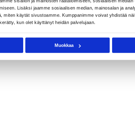
mme sisällön ja mainosten räätälöimiseen, sosiaalisen median
iseen. Lisäksi jaamme sosiaalisen median, mainosalan ja analy
, miten käytät sivustoamme. Kumppanimme voivat yhdistää näitä t
n kerätty, kun olet käyttänyt heidän palvelujaan.
Muokkaa