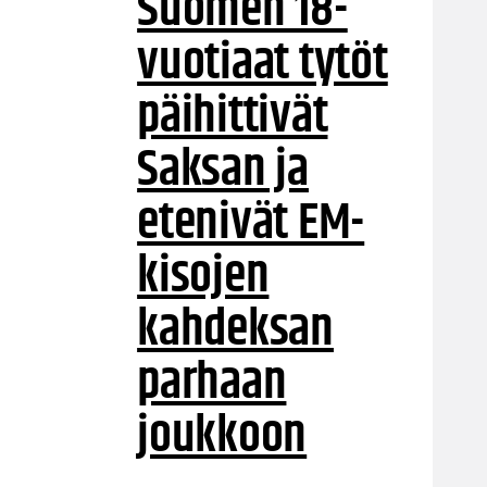
Suomen 18-
vuotiaat tytöt
päihittivät
Saksan ja
etenivät EM-
kisojen
kahdeksan
parhaan
joukkoon