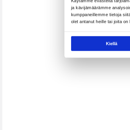
Käytämme evästeitä tarjoama
ja kävijämäärämme analysoim
kumppaneillemme tietoja siitä
olet antanut heille tai joita o
Kiellä