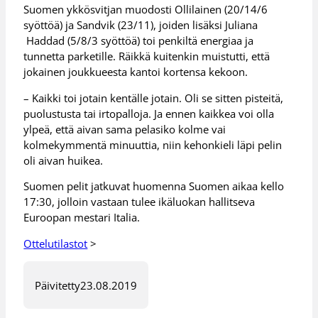
Suomen ykkösvitjan muodosti Ollilainen (20/14/6
syöttöä) ja Sandvik (23/11), joiden lisäksi Juliana
Haddad (5/8/3 syöttöä) toi penkiltä energiaa ja
tunnetta parketille. Räikkä kuitenkin muistutti, että
jokainen joukkueesta kantoi kortensa kekoon.
– Kaikki toi jotain kentälle jotain. Oli se sitten pisteitä,
puolustusta tai irtopalloja. Ja ennen kaikkea voi olla
ylpeä, että aivan sama pelasiko kolme vai
kolmekymmentä minuuttia, niin kehonkieli läpi pelin
oli aivan huikea.
Suomen pelit jatkuvat huomenna Suomen aikaa kello
17:30, jolloin vastaan tulee ikäluokan hallitseva
Euroopan mestari Italia.
Ottelutilastot
>
Päivitetty
23.08.2019