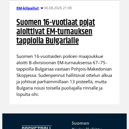
06.08.2026 21:08
EM-kilpailut
Suomen 16-vuotiaat pojat
aloittivat EM-turnauksen
tappiolla Bulgarialle
Suomen 16-vuotiaiden poikien maajoukkue
aloitti B-divisioonan EM-turnauksensa 67–75-
tappiolla Bulgariaa vastaan Pohjois-Makedonian
Skopjessa. Sudenpennut hallitsivat ottelun alkua
ja johtivat parhaimmillaan 13 pisteellä, mutta
Bulgaria nousi toisella puoliajalla rinnalle ja
lopulta ohi.
Suomen