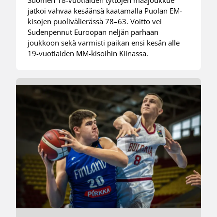
Suomen 18-vuotiaiden tyttöjen maajoukkue
jatkoi vahvaa kesäänsä kaatamalla Puolan EM-
kisojen puolivälierässä 78–63. Voitto vei
Sudenpennut Euroopan neljän parhaan
joukkoon sekä varmisti paikan ensi kesän alle
19-vuotiaiden MM-kisoihin Kiinassa.