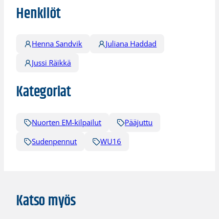
Henkilöt
Henna Sandvik
Juliana Haddad
Jussi Räikkä
Kategoriat
Nuorten EM-kilpailut
Pääjuttu
Sudenpennut
WU16
Katso myös