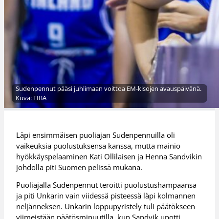
Sudenpennut pääsi juhlimaan voittoa EM-kisojen avauspäivänä.
Kuva: FIBA
Läpi ensimmäisen puoliajan Sudenpennuilla oli
vaikeuksia puolustuksensa kanssa, mutta mainio
hyökkäyspelaaminen Kati Ollilaisen ja Henna Sandvikin
johdolla piti Suomen pelissä mukana.
Puoliajalla Sudenpennut teroitti puolustushampaansa
ja piti Unkarin vain viidessä pisteessä läpi kolmannen
neljänneksen. Unkarin loppupyristely tuli päätökseen
viimeistään päätösminuutilla, kun Sandvik upotti