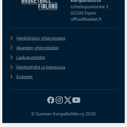
Koripalloliitto
Urheilupuistontie 3
02200 Espoo
office@basket.fi
Henkilöstön yhteystiedot
Alueiden yhteystiedot
Laskutustiedot
Käyttöehdot ja tietosuoja
Evästeet
© Suomen Koripalloliitto ry 2026