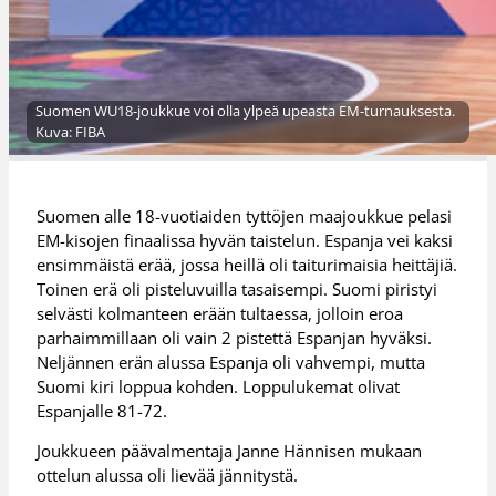
Suomen WU18-joukkue voi olla ylpeä upeasta EM-turnauksesta.
Kuva: FIBA
Suomen alle 18-vuotiaiden tyttöjen maajoukkue pelasi
EM-kisojen finaalissa hyvän taistelun. Espanja vei kaksi
ensimmäistä erää, jossa heillä oli taiturimaisia heittäjiä.
Toinen erä oli pisteluvuilla tasaisempi. Suomi piristyi
selvästi kolmanteen erään tultaessa, jolloin eroa
parhaimmillaan oli vain 2 pistettä Espanjan hyväksi.
Neljännen erän alussa Espanja oli vahvempi, mutta
Suomi kiri loppua kohden. Loppulukemat olivat
Espanjalle 81-72.
Joukkueen päävalmentaja Janne Hännisen mukaan
ottelun alussa oli lievää jännitystä.