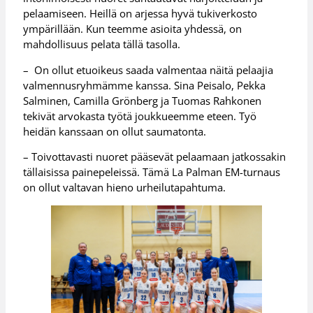
pelaamiseen. Heillä on arjessa hyvä tukiverkosto
ympärillään. Kun teemme asioita yhdessä, on
mahdollisuus pelata tällä tasolla.
– On ollut etuoikeus saada valmentaa näitä pelaajia
valmennusryhmämme kanssa. Sina Peisalo, Pekka
Salminen, Camilla Grönberg ja Tuomas Rahkonen
tekivät arvokasta työtä joukkueemme eteen. Työ
heidän kanssaan on ollut saumatonta.
– Toivottavasti nuoret pääsevät pelaamaan jatkossakin
tällaisissa painepeleissä. Tämä La Palman EM-turnaus
on ollut valtavan hieno urheilutapahtuma.