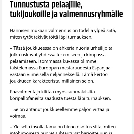
Tunnustusta pelaajille,
tukijoukoille ja valmennusryhmälle
Hännisen mukaan valmennus on todella ylpeä siitä,
miten tytöt tekivät töitä läpi turnauksen.
– Tässä joukkueessa on ahkeria nuoria urheilijoita,
jotka uskovat yhdessä tekemiseen ja kimpassa
pelaamiseen. Isommassa kuvassa olimme
taistelemassa Euroopan mestaruudesta Espanjaa
vastaan viimeisellä neljänneksellä. Tämä kertoo
joukkueen karakteerista, millainen se on.
Päävalmentaja kiittää myös suomalaisilta
koripallofaneilta saadusta tuesta läpi turnauksen.
– Se on antanut joukkueellemme paljon virtaa ja
voimaa.
– Yleisellä tasolla tämä on hieno osoitus siitä, miten
intohimoisesti nuoret suhtautuvat harjoitteluun ja