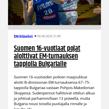
06.08.2026 21:08
EM-kilpailut
Suomen 16-vuotiaat pojat
aloittivat EM-turnauksen
tappiolla Bulgarialle
Suomen 16-vuotiaiden poikien maajoukkue
aloitti B-divisioonan EM-turnauksensa 67–75-
tappiolla Bulgariaa vastaan Pohjois-Makedonian
Skopjessa. Sudenpennut hallitsivat ottelun alkua
ja johtivat parhaimmillaan 13 pisteellä, mutta
Bulgaria nousi toisella puoliajalla rinnalle ja