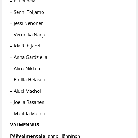
– Elli Riihelä
– Senni Toljamo
– Jessi Nenonen
– Veronika Nanje
– Ida Riihijärvi
– Anna Gardziella
– Alina Nikkilä
– Emilia Helasuo
– Aluel Machol
– Joella Rasanen
– Matilda Mainio
VALMENNUS
Päävalmentaja
Janne Hänninen