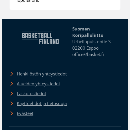
lopulta ohi.
Suomen
Koripalloliitto
Urheilupuistontie 3
02200 Espoo
office@basket.fi
Henkilöstön yhteystiedot
Alueiden yhteystiedot
Laskutustiedot
Käyttöehdot ja tietosuoja
Evästeet