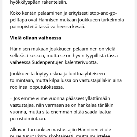
hyökkäyspään rakenteisiin.
Koko kentän pelaaminen ja erityisesti stop-and-go-
pelitapa ovat Hännisen mukaan joukkueen tärkeimpiä
painopisteitä tässä vaiheessa kesää.
Vielä ollaan vaiheessa
Hännisen mukaan joukkueen pelaaminen on vielä
selkeästi kesken, mutta se on hyvin tyypillistä tässä
vaiheessa Sudenpentujen kalenterivuotta.
Joukkueelta löytyy uskoa ja luottoa yhteiseen
toimintaan, mutta kilpailussa on vastustajallakin aina
roolinsa lopputuloksessa.
– Jos emme viime vuonna päässeet yllättämään
vastustajaa, niin varmaan se on hankalaa tänäkin
vuonna, mutta sitä enemmän pitää saada laatua
perustoimintaan.
Alkavan turnauksen vastustajiin Hänninen ei ole
pureutunut yksityiskohtaisesti, mutta muistelee