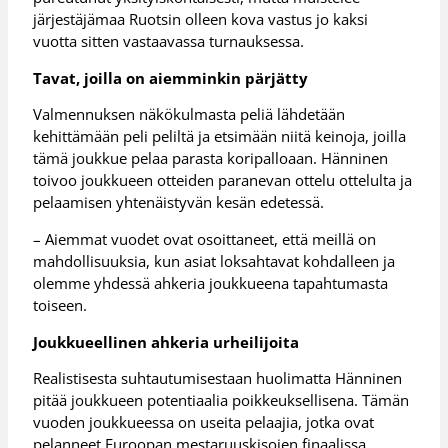
järjestäjämaa Ruotsin olleen kova vastus jo kaksi
vuotta sitten vastaavassa turnauksessa.
Tavat, joilla on aiemminkin pärjätty
Valmennuksen näkökulmasta peliä lähdetään
kehittämään peli peliltä ja etsimään niitä keinoja, joilla
tämä joukkue pelaa parasta koripalloaan. Hänninen
toivoo joukkueen otteiden paranevan ottelu ottelulta ja
pelaamisen yhtenäistyvän kesän edetessä.
– Aiemmat vuodet ovat osoittaneet, että meillä on
mahdollisuuksia, kun asiat loksahtavat kohdalleen ja
olemme yhdessä ahkeria joukkueena tapahtumasta
toiseen.
Joukkueellinen ahkeria urheilijoita
Realistisesta suhtautumisestaan huolimatta Hänninen
pitää joukkueen potentiaalia poikkeuksellisena. Tämän
vuoden joukkueessa on useita pelaajia, jotka ovat
pelanneet Euroopan mestaruuskisojen finaalissa