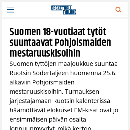
Siirry
sisältöön
Suomen 18-vuotiaat tytöt
suuntaavat Pohjoismaiden
mestaruuskisoihin
Suomen tyttöjen maajoukkue suuntaa
Ruotsin Södertäljeen huomenna 25.6.
alkaviin Pohjoismaiden
mestaruuskisoihin. Turnauksen
järjestäjämaan Ruotsin kalenterissa
häämöttävät elokuiset EM-kisat ovat jo
ensimmäisen päivän osalta
loppuunmyydyt, mikä kertoo