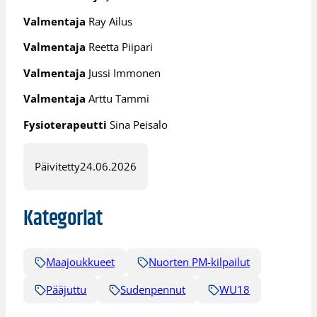
Valmentaja
Ray Ailus
Valmentaja
Reetta Piipari
Valmentaja
Jussi Immonen
Valmentaja
Arttu Tammi
Fysioterapeutti
Sina Peisalo
Päivitetty
24.06.2026
Kategoriat
Maajoukkueet
Nuorten PM-kilpailut
Pääjuttu
Sudenpennut
WU18