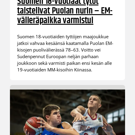
Suomen 18-vuotiaat tytöt
taistelivat Puolan nurin – EM-
välieräpaikka varmistui
Suomen 18-vuotiaiden tyttöjen maajoukkue
jatkoi vahvaa kesäänsä kaatamalla Puolan EM-
kisojen puolivälierässä 78–63. Voitto vei
Sudenpennut Euroopan neljän parhaan
joukkoon sekä varmisti paikan ensi kesän alle
19-vuotiaiden MM-kisoihin Kiinassa.