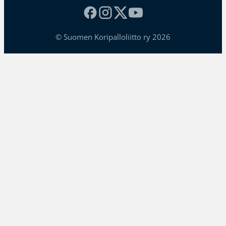
© Suomen Koripalloliitto ry 2026