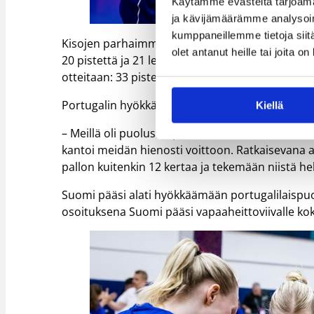
Käytämme evästeitä tarjoama
ja kävijämäärämme analysoim
kumppaneillemme tietoja siitä
Kisojen parhaimmalla isolla pelaajalla Hellman v
olet antanut heille tai joita o
20 pistettä ja 21 levypalloa. Vähintään yhtä kirkk
otteitaan: 33 pistettä, 4 levypalloa, 8 syöttöä j
Portugalin hyökkäyspeli aiheutti Suomelle ong
Kiellä
– Meillä oli puolustuspelaamisessa normaalia
kantoi meidän hienosti voittoon. Ratkaisevana 
pallon kuitenkin 12 kertaa ja tekemään niistä he
Suomi pääsi alati hyökkäämään portugalilaispuolu
osoituksena Suomi pääsi vapaaheittoviivalle kok