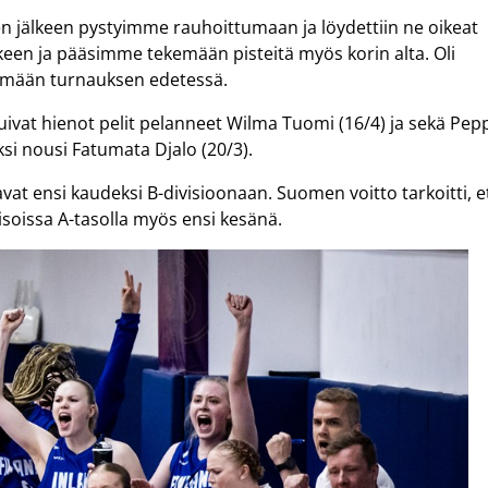
en jälkeen pystyimme rauhoittumaan ja löydettiin ne oikeat
en ja pääsimme tekemään pisteitä myös korin alta. Oli
tämään turnauksen edetessä.
uivat hienot pelit pelanneet Wilma Tuomi (16/4) ja sekä Pep
ksi nousi Fatumata Djalo (20/3).
vat ensi kaudeksi B-divisioonaan. Suomen voitto tarkoitti, e
soissa A-tasolla myös ensi kesänä.