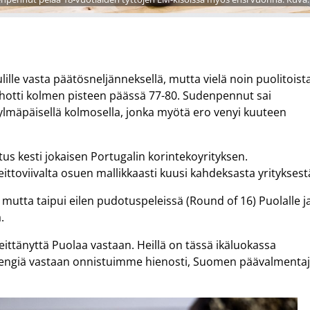
ille vasta päätösneljänneksellä, mutta vielä noin puolitoist
otti kolmen pisteen päässä 77-80. Sudenpennut sai
ylmäpäisellä kolmosella, jonka myötä ero venyi kuuteen
s kesti jokaisen Portugalin korintekoyrityksen.
toviivalta osuen mallikkaasti kuusi kahdeksasta yrityksest
, mutta taipui eilen pudotuspeleissä (Round of 16) Puolalle j
.
heittänyttä Puolaa vastaan. Heillä on tässä ikäluokassa
a jengiä vastaan onnistuimme hienosti, Suomen päävalmenta