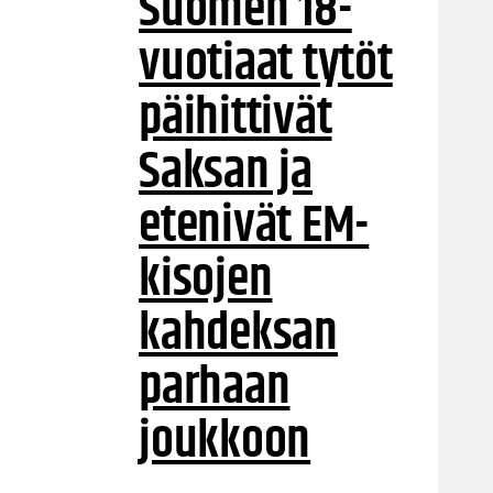
Suomen 18-
vuotiaat tytöt
päihittivät
Saksan ja
etenivät EM-
kisojen
kahdeksan
parhaan
joukkoon