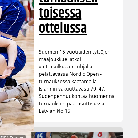
toisessa
ottelussa
Suomen 15-vuotiaiden tyttöjen
maajoukkue jatkoi
voittokulkuaan Lohjalla
pelattavassa Nordic Open -
turnauksessa kaatamalla
Islannin vakuuttavasti 70–47.
Sudenpennut kohtaa huomenna
turnauksen päätösottelussa
Latvian klo 15.
 FIBA Europe.