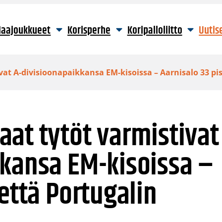
aajoukkueet
Korisperhe
Koripalloliitto
Uutis
at A-divisioonapaikkansa EM-kisoissa – Aarnisalo 33 pi
at tytöt varmistivat
kkansa EM-kisoissa –
että Portugalin