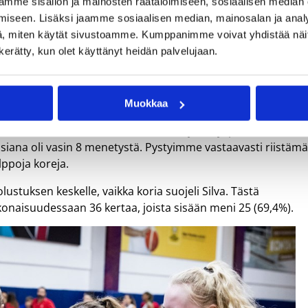
mme sisällön ja mainosten räätälöimiseen, sosiaalisen median
iseen. Lisäksi jaamme sosiaalisen median, mainosalan ja analy
, miten käytät sivustoamme. Kumppanimme voivat yhdistää näitä t
iittasi Clara Silvaan. 198-senttinen Silva tehtaili uskomatto
n kerätty, kun olet käyttänyt heidän palvelujaan.
aasti loisti Suomen Elina Aarnisalo, joka jatkoi ällistyttäviä
a puhtaat nolla menetystä.
elmia, mikä näkyi muun muassa 21 hyökkäyslevypallona.
Muokkaa
 enemmän hankaluuksia. Vastaavasti hyökkäyspelaaminen
asiana oli vasin 8 menetystä. Pystyimme vastaavasti riistäm
lppoja koreja.
stuksen keskelle, vaikka koria suojeli Silva. Tästä
onaisuudessaan 36 kertaa, joista sisään meni 25 (69,4%).