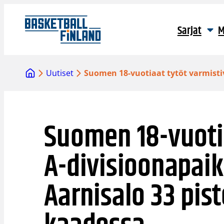
Siirry
sisältöön
Sarjat
M
Uutiset
Suomen 18-vuotiaat tytöt varmistiv
Suomen 18-vuotia
A-divisioonapai
Aarnisalo 33 pist