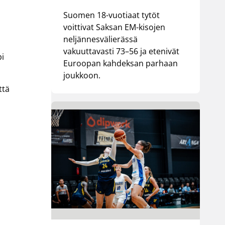
Suomen 18-vuotiaat tytöt
voittivat Saksan EM-kisojen
neljännesvälierässä
vakuuttavasti 73–56 ja etenivät
pi
Euroopan kahdeksan parhaan
joukkoon.
ttä