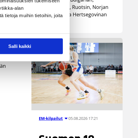
 ominaisuuksien tukemiseen
Luxemburgin, Ruotsin, Norjan
tiikka-alan
sekä Bosnia ja Hertsegovinan
ietoja muihin tietoihin, joita
mat
kanssa.
Salli kaikki
ään
05.08.2026 17:21
EM-kilpailut