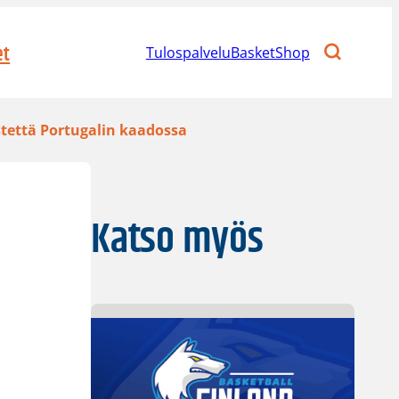
et
Tulospalvelu
BasketShop
stettä Portugalin kaadossa
Katso myös