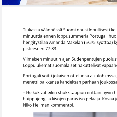
Tiukassa väännössä Suomi nousi lopullisesti keul
minuuttia ennen loppusummeria Portugali huoh
hengitystilaa Amanda Mäkelän (5/3/5 syöttöä) k
pisteeseen 77-83.
Viimeisen minuutin ajan Sudenpentujen puolustu
Loppulukemat suomalaiset nakuttelivat vapaaheit
Portugali voitti jokaisen ottelunsa alkulohkossa
menetti paikkansa kahdeksan parhaan joukossa
– He kokivat eilen shokkitappion erittäin hyvin 
huippujengi ja kisojen paras iso pelaaja. Kova
Niko Hellman kommentoi.