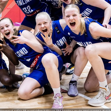
npennut pelaa 18-vuotiaiden tyttöjen EM-kisoissa myös ensi vuonna. Kuva: