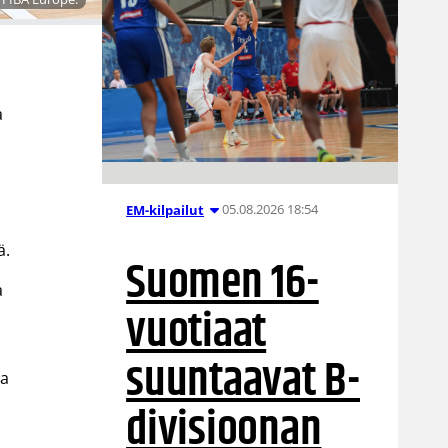
a
05.08.2026 18:54
EM-kilpailut
ä.
Suomen 16-
a
vuotiaat
suuntaavat B-
ja
divisioonan