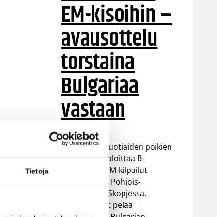
EM-kisoihin –
avausottelu
torstaina
Bulgariaa
vastaan
Suomen 16-vuotiaiden poikien
maajoukkue aloittaa B-
divisioonan EM-kilpailut
Tietoja
torstaina 6.8. Pohjois-
Makedonian Skopjessa.
Sudenpennut pelaa
alkulohkossa Bulgarian,