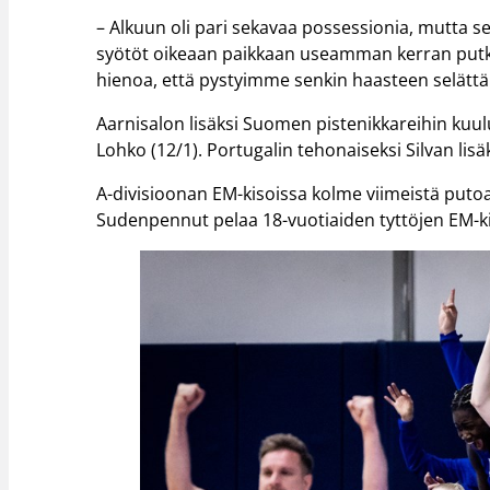
– Alkuun oli pari sekavaa possessionia, mutta s
syötöt oikeaan paikkaan useamman kerran putke
hienoa, että pystyimme senkin haasteen selät
Aarnisalon lisäksi Suomen pistenikkareihin kuul
Lohko (12/1). Portugalin tehonaiseksi Silvan lisä
A-divisioonan EM-kisoissa kolme viimeistä putoa
Sudenpennut pelaa 18-vuotiaiden tyttöjen EM-ki