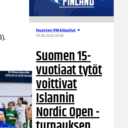
Nuorten PM-kilpailut
).
05.08.2026 20:08
Suomen 15-
vuotiaat tytöt
voittivat
Islannin
Nordic Open -
turnauksen