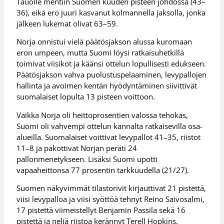
Tauolle mentiin Suomen kuuden pisteen johdossa (43–
36), eikä ero juuri kasvanut kolmannella jaksolla, jonka
jälkeen lukemat olivat 63–59.
Norja onnistui vielä päätösjakson alussa kuromaan
eron umpeen, mutta Suomi löysi ratkaisuhetkillä
toimivat viisikot ja käänsi ottelun lopullisesti edukseen.
Päätösjakson vahva puolustuspelaaminen, levypallojen
hallinta ja avoimen kentän hyödyntäminen siivittivät
suomalaiset lopulta 13 pisteen voittoon.
Vaikka Norja oli heittoprosentien valossa tehokas,
Suomi oli vahvempi ottelun kannalta ratkaisevilla osa-
alueilla. Suomalaiset voittivat levypallot 41–35, riistot
11–8 ja pakottivat Norjan peräti 24
pallonmenetykseen. Lisäksi Suomi upotti
vapaaheittonsa 77 prosentin tarkkuudella (21/27).
Suomen näkyvimmät tilastorivit kirjauttivat 21 pistettä,
viisi levypalloa ja viisi syöttöä tehnyt Reino Saivosalmi,
17 pistettä viimeistellyt Benjamin Passila sekä 16
pistettä ja neljä riistoa kerännyt Terell Hopkins.