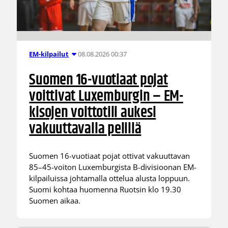
08.08.2026 00:37
EM-kilpailut
Suomen 16-vuotiaat pojat
voittivat Luxemburgin – EM-
kisojen voittotili aukesi
vakuuttavalla pelillä
Suomen 16-vuotiaat pojat ottivat vakuuttavan
85–45-voiton Luxemburgista B-divisioonan EM-
kilpailuissa johtamalla ottelua alusta loppuun.
Suomi kohtaa huomenna Ruotsin klo 19.30
Suomen aikaa.