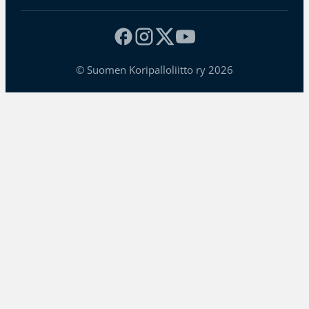
© Suomen Koripalloliitto ry 2026