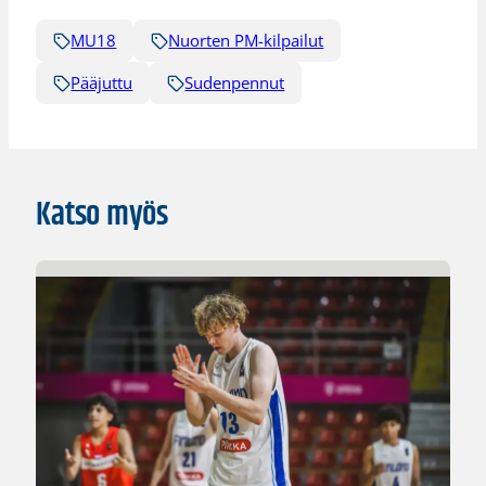
MU18
Nuorten PM-kilpailut
Pääjuttu
Sudenpennut
Katso myös