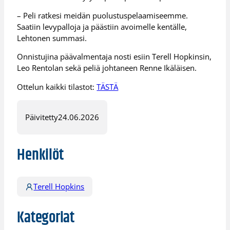
– Peli ratkesi meidän puolustuspelaamiseemme.
Saatiin levypalloja ja päästiin avoimelle kentälle,
Lehtonen summasi.
Onnistujina päävalmentaja nosti esiin Terell Hopkinsin,
Leo Rentolan sekä peliä johtaneen Renne Ikäläisen.
Ottelun kaikki tilastot:
TÄSTÄ
Päivitetty
24.06.2026
Henkilöt
Terell Hopkins
Kategoriat