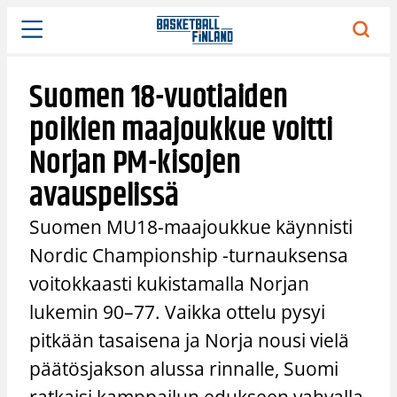
Siirry
sisältöön
Suomen 18-vuotiaiden
poikien maajoukkue voitti
Norjan PM-kisojen
avauspelissä
Suomen MU18-maajoukkue käynnisti
Nordic Championship -turnauksensa
voitokkaasti kukistamalla Norjan
lukemin 90–77. Vaikka ottelu pysyi
pitkään tasaisena ja Norja nousi vielä
päätösjakson alussa rinnalle, Suomi
ratkaisi kamppailun edukseen vahvalla