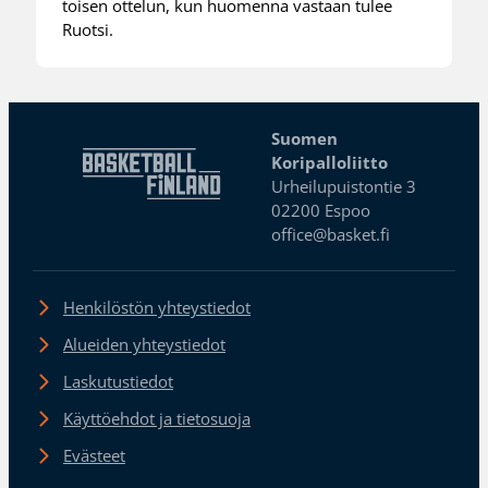
toisen ottelun, kun huomenna vastaan tulee
Ruotsi.
Suomen
Koripalloliitto
Urheilupuistontie 3
02200 Espoo
office@basket.fi
Henkilöstön yhteystiedot
Alueiden yhteystiedot
Laskutustiedot
Käyttöehdot ja tietosuoja
Evästeet