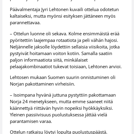
Päävalmentaja Jyri Lehtonen kuvaili ottelua odotetun
kaltaiseksi, mutta myönsi esityksen jättäneen myös
parannettavaa.
– Ottelun luonne oli sekava. Kolme ensimmäistä erää
pyöritettiin laajempaa rotaatiota ja peli vähän hajosi.
Neljännelle jaksolle löydettiin sellaisia viisikoita, jotka
pystyivät hoitamaan voiton kotiin. Samalla saatiin
paljon informaatiota siitä, minkälaiset
pelaajakombinaatiot tukevat toisiaan, Lehtonen arvioi.
Lehtosen mukaan Suomen suurin onnistuminen oli
Norjan pakottaminen virheisiin.
– Isoimpana hyvänä juttuna pystyttiin pakottamaan
Norja 24 menetykseen, mutta emme saaneet niitä
käännettyä riittävän hyvin nopeiksi hyökkäyksiksi.
Yleinen passiivisuus puolustuksessa jättää vielä
parantamisen varaa.
Ottelun ratkaisu löytyi lopulta puolustuspäästä.