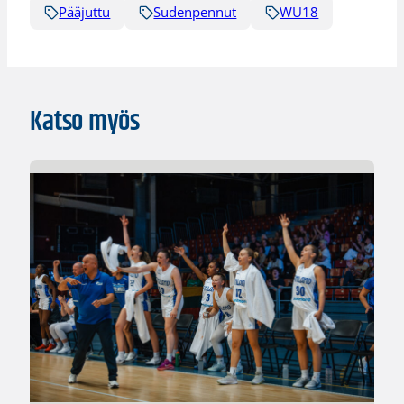
Pääjuttu
Sudenpennut
WU18
Katso myös