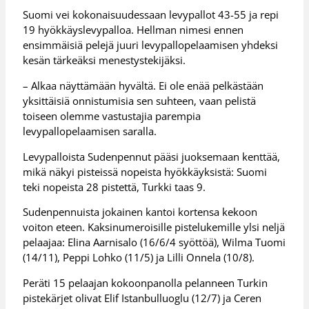
Suomi vei kokonaisuudessaan levypallot 43-55 ja repi
19 hyökkäyslevypalloa. Hellman nimesi ennen
ensimmäisiä pelejä juuri levypallopelaamisen yhdeksi
kesän tärkeäksi menestystekijäksi.
– Alkaa näyttämään hyvältä. Ei ole enää pelkästään
yksittäisiä onnistumisia sen suhteen, vaan pelistä
toiseen olemme vastustajia parempia
levypallopelaamisen saralla.
Levypalloista Sudenpennut pääsi juoksemaan kenttää,
mikä näkyi pisteissä nopeista hyökkäyksistä: Suomi
teki nopeista 28 pistettä, Turkki taas 9.
Sudenpennuista jokainen kantoi kortensa kekoon
voiton eteen. Kaksinumeroisille pistelukemille ylsi neljä
pelaajaa: Elina Aarnisalo (16/6/4 syöttöä), Wilma Tuomi
(14/11), Peppi Lohko (11/5) ja Lilli Onnela (10/8).
Peräti 15 pelaajan kokoonpanolla pelanneen Turkin
pistekärjet olivat Elif Istanbulluoglu (12/7) ja Ceren