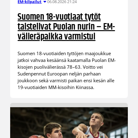
06.08.2026 21:24
EM-kilpailut
Suomen 18-vuotiaat tytöt
taistelivat Puolan nurin – EM-
välieräpaikka varmistui
Suomen 18-vuotiaiden tyttöjen maajoukkue
jatkoi vahvaa kesäänsä kaatamalla Puolan EM-
kisojen puolivälierässä 78–63. Voitto vei
Sudenpennut Euroopan neljän parhaan
joukkoon sekä varmisti paikan ensi kesän alle
19-vuotiaiden MM-kisoihin Kiinassa.