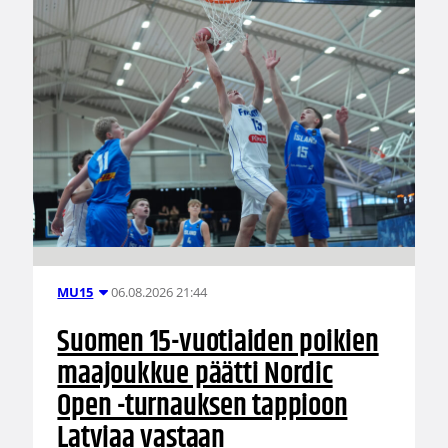
06.08.2026 21:44
MU15
Suomen 15-vuotiaiden poikien
maajoukkue päätti Nordic
Open -turnauksen tappioon
Latviaa vastaan