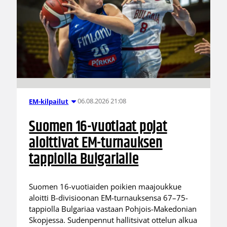
06.08.2026 21:08
EM-kilpailut
Suomen 16-vuotiaat pojat
aloittivat EM-turnauksen
tappiolla Bulgarialle
Suomen 16-vuotiaiden poikien maajoukkue
aloitti B-divisioonan EM-turnauksensa 67–75-
tappiolla Bulgariaa vastaan Pohjois-Makedonian
Skopjessa. Sudenpennut hallitsivat ottelun alkua