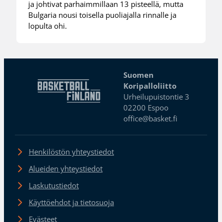
ja johtivat parhaimmillaan 13 pisteellä, mutta
Bulgaria nousi toisella puoliajalla rinnalle ja
lopulta ohi.
Suomen
Koripalloliitto
Urheilupuistontie 3
02200 Espoo
office@basket.fi
Henkilöstön yhteystiedot
Alueiden yhteystiedot
Laskutustiedot
Käyttöehdot ja tietosuoja
Evästeet