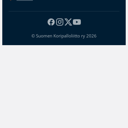
© Suomen Koripalloliitto ry 2026