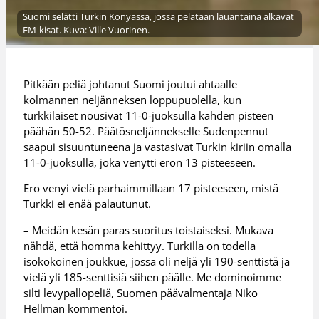
Suomi selätti Turkin Konyassa, jossa pelataan lauantaina alkavat
EM-kisat. Kuva: Ville Vuorinen.
Pitkään peliä johtanut Suomi joutui ahtaalle
kolmannen neljänneksen loppupuolella, kun
turkkilaiset nousivat 11-0-juoksulla kahden pisteen
päähän 50-52. Päätösneljännekselle Sudenpennut
saapui sisuuntuneena ja vastasivat Turkin kiriin omalla
11-0-juoksulla, joka venytti eron 13 pisteeseen.
Ero venyi vielä parhaimmillaan 17 pisteeseen, mistä
Turkki ei enää palautunut.
– Meidän kesän paras suoritus toistaiseksi. Mukava
nähdä, että homma kehittyy. Turkilla on todella
isokokoinen joukkue, jossa oli neljä yli 190-senttistä ja
vielä yli 185-senttisiä siihen päälle. Me dominoimme
silti levypallopeliä, Suomen päävalmentaja Niko
Hellman kommentoi.