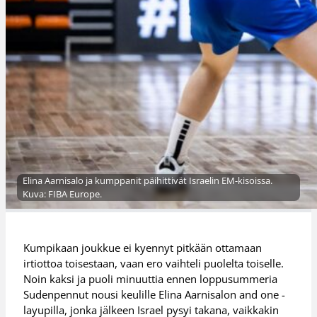
Elina Aarnisalo ja kumppanit päihittivät Israelin EM-kisoissa.
Kuva: FIBA Europe.
Kumpikaan joukkue ei kyennyt pitkään ottamaan
irtiottoa toisestaan, vaan ero vaihteli puolelta toiselle.
Noin kaksi ja puoli minuuttia ennen loppusummeria
Sudenpennut nousi keulille Elina Aarnisalon and one -
layupilla, jonka jälkeen Israel pysyi takana, vaikkakin