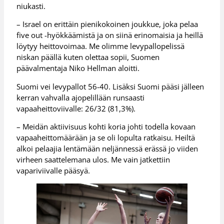
niukasti.
– Israel on erittäin pienikokoinen joukkue, joka pelaa
five out -hyökkäämistä ja on siinä erinomaisia ja heillä
löytyy heittovoimaa. Me olimme levypallopelissä
niskan päällä kuten olettaa sopii, Suomen
päävalmentaja Niko Hellman aloitti.
Suomi vei levypallot 56-40. Lisäksi Suomi pääsi jälleen
kerran vahvalla ajopelillään runsaasti
vapaaheittoviivalle: 26/32 (81,3%).
– Meidän aktiivisuus kohti koria johti todella kovaan
vapaaheittomäärään ja se oli lopulta ratkaisu. Heiltä
alkoi pelaajia lentämään neljännessä erässä jo viiden
virheen saattelemana ulos. Me vain jatkettiin
vapariviivalle pääsyä.