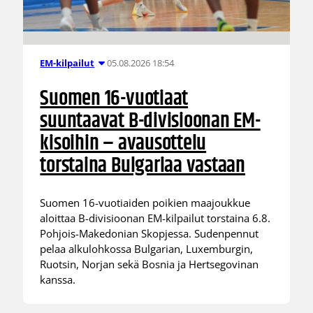
05.08.2026 18:54
EM-kilpailut
Suomen 16-vuotiaat
suuntaavat B-divisioonan EM-
kisoihin – avausottelu
torstaina Bulgariaa vastaan
Suomen 16-vuotiaiden poikien maajoukkue
aloittaa B-divisioonan EM-kilpailut torstaina 6.8.
Pohjois-Makedonian Skopjessa. Sudenpennut
pelaa alkulohkossa Bulgarian, Luxemburgin,
Ruotsin, Norjan sekä Bosnia ja Hertsegovinan
kanssa.