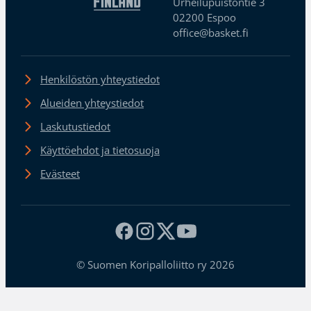
Urheilupuistontie 3
02200 Espoo
office@basket.fi
Henkilöstön yhteystiedot
Alueiden yhteystiedot
Laskutustiedot
Käyttöehdot ja tietosuoja
Evästeet
© Suomen Koripalloliitto ry 2026