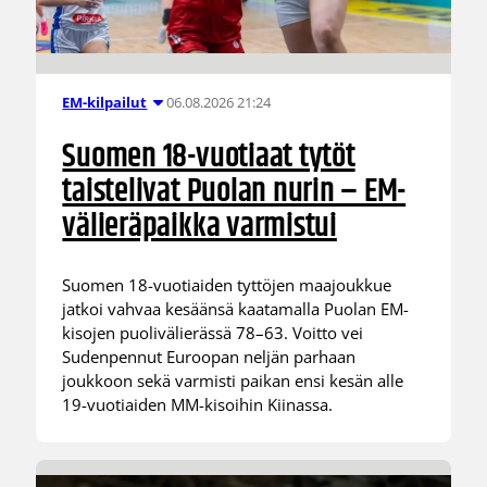
06.08.2026 21:24
EM-kilpailut
Suomen 18-vuotiaat tytöt
taistelivat Puolan nurin – EM-
välieräpaikka varmistui
Suomen 18-vuotiaiden tyttöjen maajoukkue
jatkoi vahvaa kesäänsä kaatamalla Puolan EM-
kisojen puolivälierässä 78–63. Voitto vei
Sudenpennut Euroopan neljän parhaan
joukkoon sekä varmisti paikan ensi kesän alle
19-vuotiaiden MM-kisoihin Kiinassa.