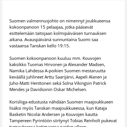
Suomen valmennusjohto on nimennyt joukkueensa
kokoonpanoon 15 pelaajaa, jotka pääsevät
esittelemään taitojaan kolmipäiväisen turnauksen
aikana. Avauspäivänä sunnuntaina Suomi saa
vastaansa Tanskan kello 19:15.
Suomen kokoonpanoon kuuluu mm. Kouvojen
kaksikko Tuomas Hirvonen ja Alexander Madsen,
Namika Lahdessa A-poikien Suomen mestaruutta
keväällä juhlineet Arttu Saarijärvi, Aapeli Alanen ja
Juho-Matti Henttonen sekä Solna Vikingsin Patrick
Mendes ja Davidsonin Oskar Michelsen.
Korisliiga-edustusta nähdään Suomen maajoukkueen
lisäksi myös Tanskan maajoukkueessa, kun Kataja
Basketin Nicolai Andersen ja Kouvojen kautta
Tampereen Pyrintöön siirtynyt Tobias Reinholt pukevat
turnauksessa kotimaansa paidan ylleen.