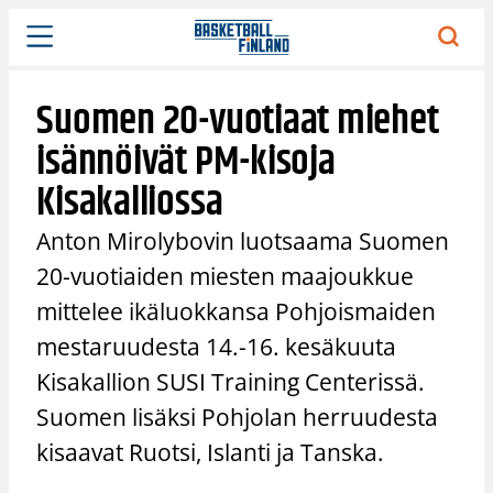
Siirry
sisältöön
Suomen 20-vuotiaat miehet
isännöivät PM-kisoja
Kisakalliossa
Anton Mirolybovin luotsaama Suomen
20-vuotiaiden miesten maajoukkue
mittelee ikäluokkansa Pohjoismaiden
mestaruudesta 14.-16. kesäkuuta
Kisakallion SUSI Training Centerissä.
Suomen lisäksi Pohjolan herruudesta
kisaavat Ruotsi, Islanti ja Tanska.