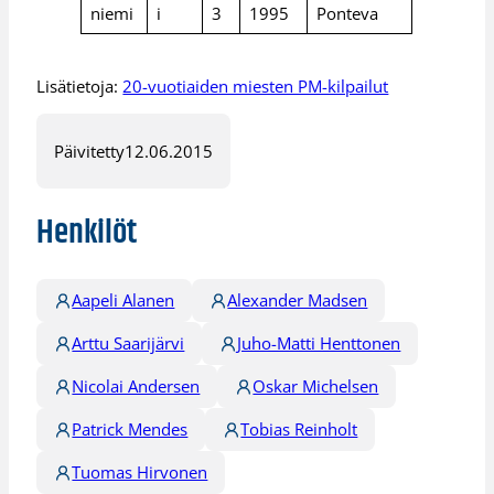
niemi
i
3
1995
Ponteva
Lisätietoja:
20-vuotiaiden miesten PM-kilpailut
Päivitetty
12.06.2015
Henkilöt
Aapeli Alanen
Alexander Madsen
Arttu Saarijärvi
Juho-Matti Henttonen
Nicolai Andersen
Oskar Michelsen
Patrick Mendes
Tobias Reinholt
Tuomas Hirvonen