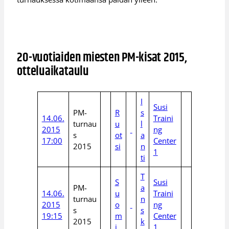
20-vuotiaiden miesten PM-kisat 2015,
otteluaikataulu
I
Susi
PM-
R
s
14.06.
Traini
turnau
u
l
2015
ng
s
ot
a
17:00
Center
2015
si
n
1
ti
T
S
Susi
PM-
a
14.06.
u
Traini
turnau
n
2015
o
ng
s
s
19:15
m
Center
2015
k
i
1