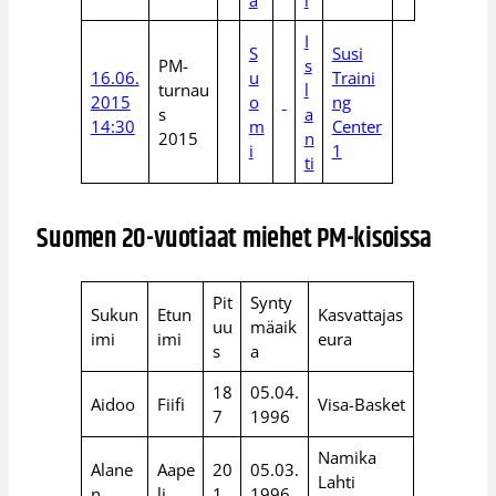
I
S
Susi
PM-
s
16.06.
u
Traini
turnau
l
2015
o
ng
s
a
14:30
m
Center
2015
n
i
1
ti
Suomen 20-vuotiaat miehet PM-kisoissa
Pit
Synty
Sukun
Etun
Kasvattajas
uu
mäaik
imi
imi
eura
s
a
18
05.04.
Aidoo
Fiifi
Visa-Basket
7
1996
Namika
Alane
Aape
20
05.03.
Lahti
n
li
1
1996