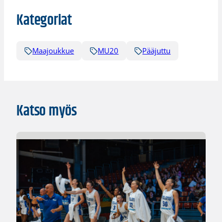
Kategoriat
Maajoukkue
MU20
Pääjuttu
Katso myös