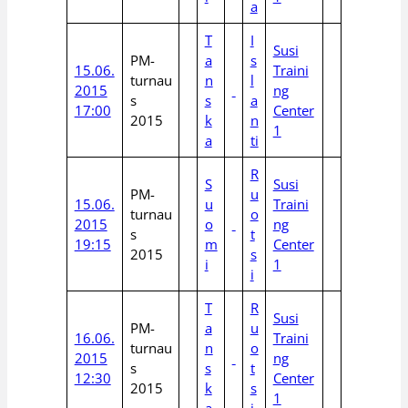
a
T
I
Susi
PM-
a
s
15.06.
Traini
turnau
n
l
2015
ng
s
s
a
17:00
Center
2015
k
n
1
a
ti
R
S
Susi
PM-
u
15.06.
u
Traini
turnau
o
2015
o
ng
s
t
19:15
m
Center
2015
s
i
1
i
T
R
Susi
PM-
a
u
16.06.
Traini
turnau
n
o
2015
ng
s
s
t
12:30
Center
2015
k
s
1
a
i