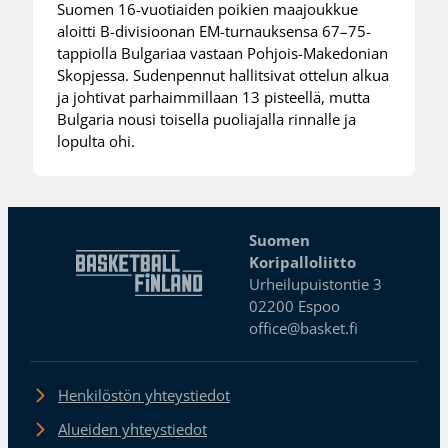
Suomen 16-vuotiaiden poikien maajoukkue
aloitti B-divisioonan EM-turnauksensa 67–75-
tappiolla Bulgariaa vastaan Pohjois-Makedonian
Skopjessa. Sudenpennut hallitsivat ottelun alkua
ja johtivat parhaimmillaan 13 pisteellä, mutta
Bulgaria nousi toisella puoliajalla rinnalle ja
lopulta ohi.
Suomen
Koripalloliitto
Urheilupuistontie 3
02200 Espoo
office@basket.fi
Henkilöstön yhteystiedot
Alueiden yhteystiedot