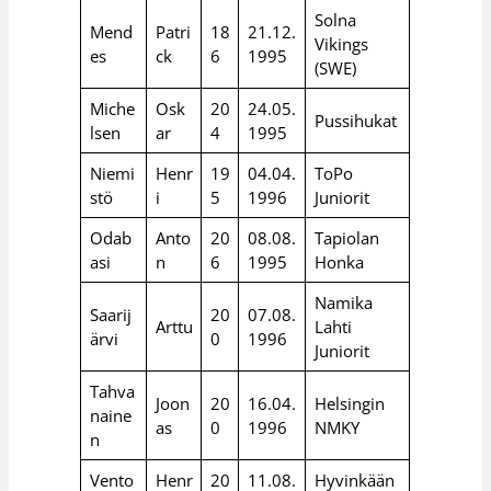
Solna
Mend
Patri
18
21.12.
Vikings
es
ck
6
1995
(SWE)
Miche
Osk
20
24.05.
Pussihukat
lsen
ar
4
1995
Niemi
Henr
19
04.04.
ToPo
stö
i
5
1996
Juniorit
Odab
Anto
20
08.08.
Tapiolan
asi
n
6
1995
Honka
Namika
Saarij
20
07.08.
Arttu
Lahti
ärvi
0
1996
Juniorit
Tahva
Joon
20
16.04.
Helsingin
naine
as
0
1996
NMKY
n
Vento
Henr
20
11.08.
Hyvinkään