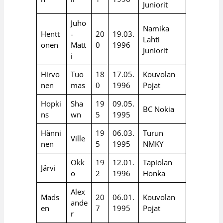
Juniorit
Juho
Namika
Hentt
-
20
19.03.
Lahti
onen
Matt
0
1996
Juniorit
i
Hirvo
Tuo
18
17.05.
Kouvolan
nen
mas
0
1996
Pojat
Hopki
Sha
19
09.05.
BC Nokia
ns
wn
5
1995
Hänni
19
06.03.
Turun
Ville
nen
5
1995
NMKY
Okk
19
12.01.
Tapiolan
Järvi
o
2
1996
Honka
Alex
Mads
20
06.01.
Kouvolan
ande
en
7
1995
Pojat
r