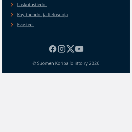
Laskutustiedot
Käyttöehdot ja tietosuoja
Evästeet
© Suomen Koripalloliitto ry 2026