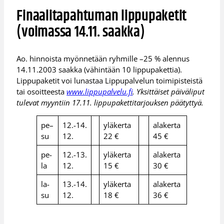
Finaalitapahtuman lippupaketit
(voimassa 14.11. saakka)
Ao. hinnoista myönnetään ryhmille –25 % alennus
14.11.2003 saakka (vähintään 10 lippupakettia).
Lippupaketit voi lunastaa Lippupalvelun toimipisteistä
tai osoitteesta
www.lippupalvelu.fi
. Yksittäiset päiväliput
tulevat myyntiin 17.11. lippupakettitarjouksen päätyttyä.
pe–
12.-14.
yläkerta
alakerta
su
12.
22 €
45 €
pe-
12.-13.
yläkerta
alakerta
la
12.
15 €
30 €
la-
13.-14.
yläkerta
alakerta
su
12.
18 €
36 €