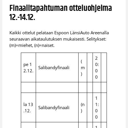
Finaalitapahtuman otteluohjelma
12.-14.12.
Kaikki ottelut pelataan Espoon LänsiAuto Areenalla
seuraavan aikataulutuksen mukaisesti. Selitykset:
(m)=miehet, (n)=naiset.
2
(
pe 1
0:
Salibandyfinaali
m
2.12.
0
)
0
1
la 13
(n
1:
Salibandyfinaali
.12.
)
0
0
1