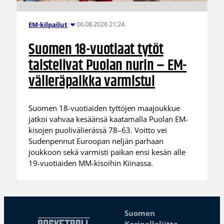
06.08.2026 21:24
EM-kilpailut
Suomen 18-vuotiaat tytöt
taistelivat Puolan nurin – EM-
välieräpaikka varmistui
Suomen 18-vuotiaiden tyttöjen maajoukkue
jatkoi vahvaa kesäänsä kaatamalla Puolan EM-
kisojen puolivälierässä 78–63. Voitto vei
Sudenpennut Euroopan neljän parhaan
joukkoon sekä varmisti paikan ensi kesän alle
19-vuotiaiden MM-kisoihin Kiinassa.
Suomen
Koripalloliitto