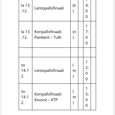
la 13
(n
4:
Lentopallofinaali
.12.
)
0
0
1
la 13
Koripallofinaali:
(n
7:
.12.
Pantterit – TuRi
)
0
0
1
su
(
2:
14.1
Lentopallofinaali
m
0
2.
)
0
1
su
(
Koripallofinaali:
5:
14.1
m
Kouvot – KTP
0
2.
)
0