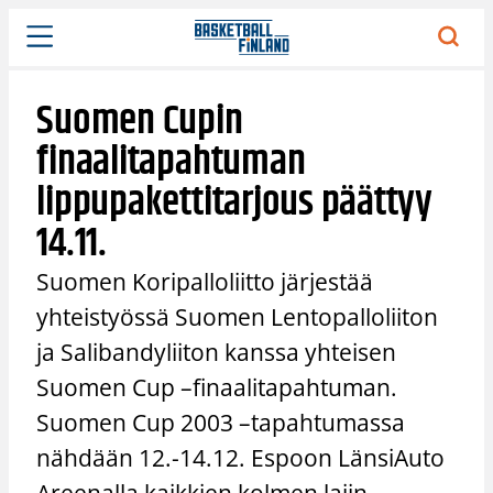
Siirry
sisältöön
Suomen Cupin
finaalitapahtuman
lippupakettitarjous päättyy
14.11.
Suomen Koripalloliitto järjestää
yhteistyössä Suomen Lentopalloliiton
ja Salibandyliiton kanssa yhteisen
Suomen Cup –finaalitapahtuman.
Suomen Cup 2003 –tapahtumassa
nähdään 12.-14.12. Espoon LänsiAuto
Areenalla kaikkien kolmen lajin