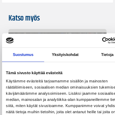
Katso myös
Suostumus
Yksityiskohdat
Tietoja
Tämä sivusto käyttää evästeitä
Käytämme evästeitä tarjoamamme sisällön ja mainosten
räätälöimiseen, sosiaalisen median ominaisuuksien tukemise
kävijämäärämme analysoimiseen. Lisäksi jaamme sosiaalis
median, mainosalan ja analytiikka-alan kumppaneillemme tie
siitä, miten käytät sivustoamme. Kumppanimme voivat yhdis
07.08.2026 09:23
Korisliiga
näitä tietoja muihin tietoihin, joita olet antanut heille tai joita o