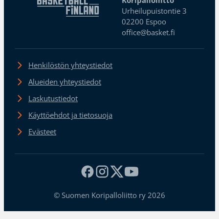
Urheilupuistontie 3
02200 Espoo
office@basket.fi
Henkilöstön yhteystiedot
Alueiden yhteystiedot
Laskutustiedot
Käyttöehdot ja tietosuoja
Evästeet
© Suomen Koripalloliitto ry 2026