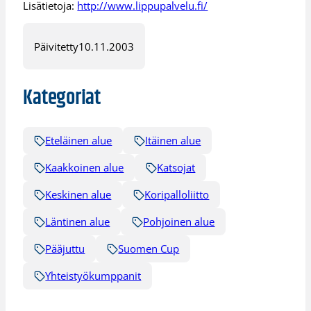
Lisätietoja:
http://www.lippupalvelu.fi/
Päivitetty
10.11.2003
Kategoriat
Eteläinen alue
Itäinen alue
Kaakkoinen alue
Katsojat
Keskinen alue
Koripalloliitto
Läntinen alue
Pohjoinen alue
Pääjuttu
Suomen Cup
Yhteistyökumppanit