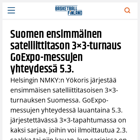
Siirry
sisältöön
Suomen ensimmäinen
satelliittitason 3×3-turnaus
GoExpo-messujen
yhteydessä 5.3.
Helsingin NMKY:n Yökoris järjestää
ensimmäisen satelliittitasoisen 3×3-
turnauksen Suomessa. GoExpo-
messujen yhteydessä lauantaina 5.3.
järjestettävässä 3×3-tapahtumassa on
kaksi sarjaa, joihin voi ilmoittautua 2.3.
saakka tai niin kauan, kun sarjoissa on