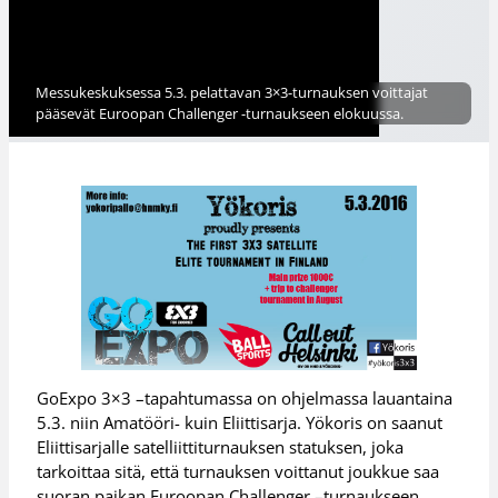
Messukeskuksessa 5.3. pelattavan 3×3-turnauksen voittajat
pääsevät Euroopan Challenger -turnaukseen elokuussa.
GoExpo 3×3 –tapahtumassa on ohjelmassa lauantaina
5.3. niin Amatööri- kuin Eliittisarja. Yökoris on saanut
Eliittisarjalle satelliittiturnauksen statuksen, joka
tarkoittaa sitä, että turnauksen voittanut joukkue saa
suoran paikan Euroopan Challenger –turnaukseen