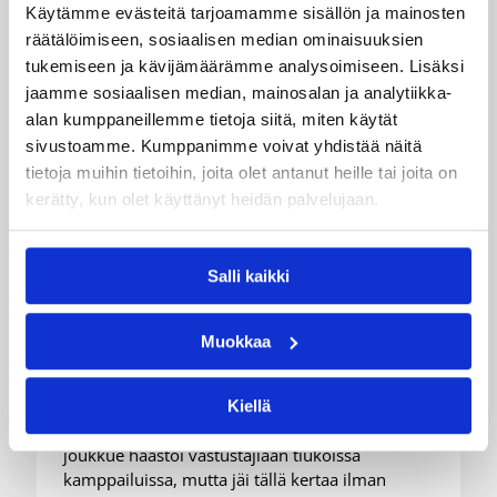
Käytämme evästeitä tarjoamamme sisällön ja mainosten
räätälöimiseen, sosiaalisen median ominaisuuksien
tukemiseen ja kävijämäärämme analysoimiseen. Lisäksi
jaamme sosiaalisen median, mainosalan ja analytiikka-
alan kumppaneillemme tietoja siitä, miten käytät
sivustoamme. Kumppanimme voivat yhdistää näitä
tietoja muihin tietoihin, joita olet antanut heille tai joita on
kerätty, kun olet käyttänyt heidän palvelujaan.
08.08.2026 22:58
3×3
Suomea edustavat 3×3-
Salli kaikki
joukkueet aloittivat Nordic Cup
-urakkansa Kööpenhaminassa
Muokkaa
Naisten joukkue nappasi avauspäivänä kaksi
Kiellä
voittoa neljästä ottelustaan, kun taas miesten
joukkue haastoi vastustajiaan tiukoissa
kamppailuissa, mutta jäi tällä kertaa ilman