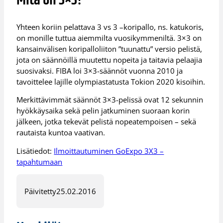
Mitä on 3×3?
Yhteen koriin pelattava 3 vs 3 –koripallo, ns. katukoris,
on monille tuttua aiemmilta vuosikymmeniltä. 3×3 on
kansainvälisen koripalloliiton ”tuunattu” versio pelistä,
jota on säännöillä muutettu nopeita ja taitavia pelaajia
suosivaksi. FIBA loi 3×3-säännöt vuonna 2010 ja
tavoittelee lajille olympiastatusta Tokion 2020 kisoihin.
Merkittävimmät säännöt 3×3-pelissä ovat 12 sekunnin
hyökkäysaika sekä pelin jatkuminen suoraan korin
jälkeen, jotka tekevät pelistä nopeatempoisen – sekä
rautaista kuntoa vaativan.
Lisätiedot:
Ilmoittautuminen GoExpo 3X3 –
tapahtumaan
Päivitetty
25.02.2016