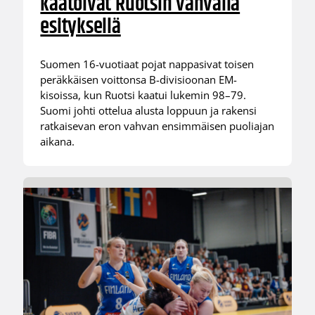
kaatoivat Ruotsin vahvalla
esityksellä
Suomen 16-vuotiaat pojat nappasivat toisen
peräkkäisen voittonsa B-divisioonan EM-
kisoissa, kun Ruotsi kaatui lukemin 98–79.
Suomi johti ottelua alusta loppuun ja rakensi
ratkaisevan eron vahvan ensimmäisen puoliajan
aikana.