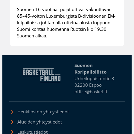
Suomen 16-vuotiaat pojat ottivat vakuuttavan
85–45-voiton Luxemburgista B-divisioonan EM-
kilpailuissa johtamalla ottelua alusta loppuun.
Suomi kohtaa huomenna Ruotsin klo 19.30
Suomen aikaa.
Suomen
Koripalloliitto
Urheilupuistontie 3
02200 Espoo
office@basket.fi
Henkilöstön yhteystiedot
Alueiden yhteystiedot
Laskutustiedot