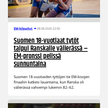
08.08.2026 22:50
EM-kilpailut
Suomen 18-vuotiaat tytöt
taipui Ranskalle välierässä –
EM-pronssi pelissä
sunnuntaina
Suomen 18-vuotiaiden tyttöjen tie EM-kisojen
finaaliin katkesi lauantaina, kun Ranska oli
välierässä vahvempi lukemin 82–62.