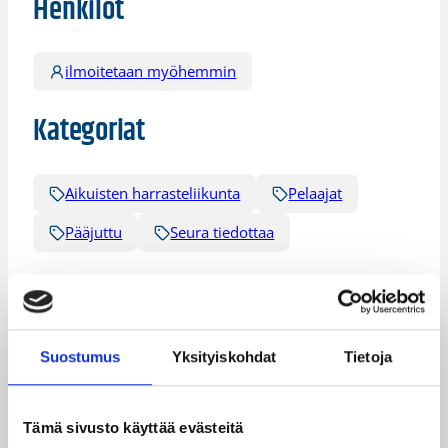
Henkilöt
ilmoitetaan myöhemmin
Kategoriat
Aikuisten harrasteliikunta
Pelaajat
Pääjuttu
Seura tiedottaa
Katso myös
Suostumus
Yksityiskohdat
Tietoja
Tämä sivusto käyttää evästeitä