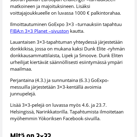
matkoineen ja majoituksineen. Lisäksi
voittajajoukkueelle on luvassa 1000 € palkintorahaa.
Ilmoittautuminen GoExpo 3×3 –turnauksiin tapahtuu
FIBA:n 3×3 Planet –sivuston
kautta.
Lauantaisen 3×3-tapahtuman yhteydessä järjestetään
donkkikisa, jossa on mukana kaksi Dunk Elite -ryhmän
donkkausammattilaista, Lipek ja Smoove. Dunk Eliten
urheilijat kiertävät säännöllisesti esiintymässä ympäri
maailmaa.
Perjantaina (4.3.) ja sunnuntaina (6.3.) GoExpo-
messuilla järjestetään 3×3-kentällä avoimia
junnupelejä.
Lisää 3×3-pelejä on luvassa myös 4.6. ja 23.7.
Helsingissä, Narinkkatorilla. Tapahtumista ilmoitetaan
myöhemmin Yökoriksen Facebook-sivuilla.