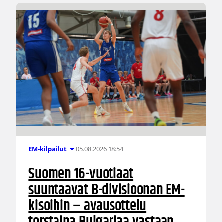
05.08.2026 18:54
EM-kilpailut
Suomen 16-vuotiaat
suuntaavat B-divisioonan EM-
kisoihin – avausottelu
torstaina Bulgariaa vastaan