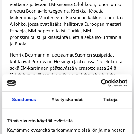
voittaja sijoitetaan EM-kisoissa C-lohkoon, johon on jo
arvottu Bosnia-Hertsegovina, Kreikka, Kroatia,
Makedonia ja Montenegro. Karsinnan kakkosta odottaa
A-lohko, jossa ovat lisäksi hallitseva Euroopan mestari
Espanja, MM-hopeamitalisti Turkki, MM-
pronssimitalisti ja kisaisäntä Liettua sekä Iso-Britannia
ja Puola.
Henrik Dettmannin luotsaamat Suomen susipaidat
kohtaavat Portugalin Helsingin Jäähallissa 15. elokuuta
sekä EM-karsinnan päättävässä vierasottelussa 24.8.
Otteluiden väliin mahtuu Suomen toinen kotiottelu,
niin ikään Helsingin Jäähallin siirtoparketilla
tömisteltävä taisto Unkaria vastaan 20.8. Molemmat
Suomen kotiottelut alkavat klo 19.
Suostumus
Yksityiskohdat
Tietoja
Lisätiedot:
Suomen EM-karsintaotteluiden
ennakkolipunmyynti
Tämä sivusto käyttää evästeitä
Päivitetty
04.04.2011
Käytämme evästeitä tarjoamamme sisällön ja mainosten