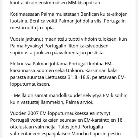
kautta aikain ensimmäisen MM-kisapaikan.
Kotimaassaan Palma muistetaan Benfican kulta-aikojen
luotsina. Benfica voitti Palman johdolla viisi Portugalin
mestaruutta ja cupia.
Vuosia jatkunut maanittelu tuotti vihdoin tuloksen, kun
Palma hyväksyi Portugalin liiton kaksivuotisen
sopimustarjouksen päävalmentajan pestistä.
Elokuussa Palman johtama Portugali kohtaa EM-
karsinnassa Suomen sekä Unkarin. Karsinnan kaksi
parasta suuntaa Liettuassa 31.8.-18.9. pelattavaan EM-
lopputurnaukseen.
– Meillä on samat mahdollisuudet selviytyä EM-kisoihin
kuin vastustajillammekin, Palma arvioi.
Vuoden 2007 EM-lopputurnauksessa esiintynyt
Portugali voitti kaksien seuraavien EM-karsintojen 18
ottelustaan vain neljä. Tulos johti Portugalia
valmentaneen espanjalaisen Moncho Lopezin pestin