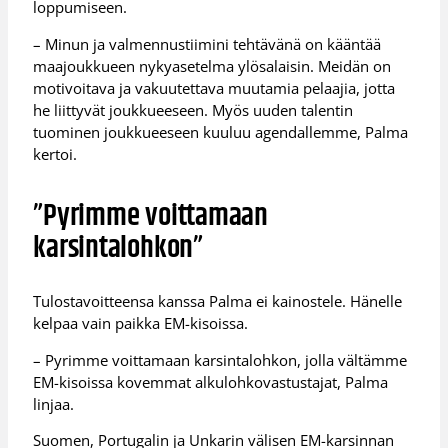
loppumiseen.
– Minun ja valmennustiimini tehtävänä on kääntää
maajoukkueen nykyasetelma ylösalaisin. Meidän on
motivoitava ja vakuutettava muutamia pelaajia, jotta
he liittyvät joukkueeseen. Myös uuden talentin
tuominen joukkueeseen kuuluu agendallemme, Palma
kertoi.
”Pyrimme voittamaan
karsintalohkon”
Tulostavoitteensa kanssa Palma ei kainostele. Hänelle
kelpaa vain paikka EM-kisoissa.
– Pyrimme voittamaan karsintalohkon, jolla vältämme
EM-kisoissa kovemmat alkulohkovastustajat, Palma
linjaa.
Suomen, Portugalin ja Unkarin välisen EM-karsinnan