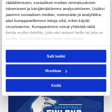
räätälöimiseen, sosiaalisen median ominaisuuksien
tukemiseen ja kävijämäärämme analysoimiseen. Lisäksi
Kategoriat
jaamme sosiaalisen median, mainosalan ja analytiikka-
alan kumppaneillemme tietoja siitä, miten käytät
sivustoamme. Kumppanimme voivat yhdistää näitä
EM-karsinnat
Maajoukkue
tietoja muihin tietoihin, joita olet antanut heille tai joita on
kerätty, kun olet käyttänyt heidän palvelujaan.
Maajoukkueet
Pääjuttu
Susijengi
Salli kaikki
Katso myös
Muokkaa
Kiellä