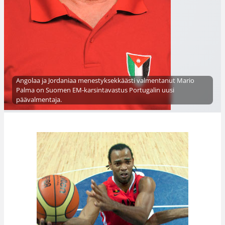
Angolaa ja Jordaniaa menestyksekkäästi valmentanut Mario
Palma on Suomen EM-karsintavastus Portugalin uusi
päävalmentaja.