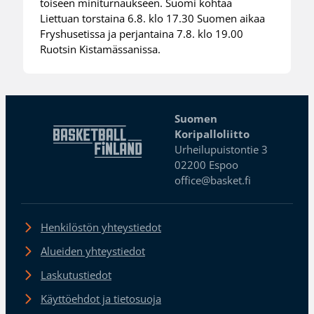
toiseen miniturnaukseen. Suomi kohtaa
Liettuan torstaina 6.8. klo 17.30 Suomen aikaa
Fryshusetissa ja perjantaina 7.8. klo 19.00
Ruotsin Kistamässanissa.
Suomen
Koripalloliitto
Urheilupuistontie 3
02200 Espoo
office@basket.fi
Henkilöstön yhteystiedot
Alueiden yhteystiedot
Laskutustiedot
Käyttöehdot ja tietosuoja