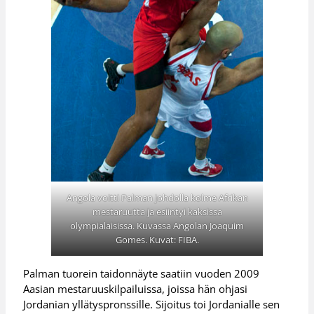
Angola voitti Palman johdolla kolme Afrikan
mestaruutta ja esiintyi kaksissa
olympialaisissa. Kuvassa Angolan Joaquim
Gomes. Kuvat: FIBA.
Palman tuorein taidonnäyte saatiin vuoden 2009
Aasian mestaruuskilpailuissa, joissa hän ohjasi
Jordanian yllätyspronssille. Sijoitus toi Jordanialle sen