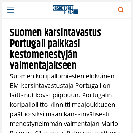
Siirry
sisältöön
Suomen karsintavastus
Portugali palkkasi
kestomenestyjän
valmentajakseen
Suomen koripallomiesten elokuinen
EM-karsintavastustaja Portugali on
laittanut kovat piippuun. Portugalin
koripalloliitto kiinnitti maajoukkueen
pääluotsiksi maan kansainvälisesti
menestyneimmän valmentajan Mario
Palman. 61-vuotias Palma on voittanut