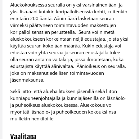
Aluekokouksessa seuralla on yksi varsinainen ääni ja
yksi lisä-ääni kutakin koripallolisenssiä kohti, kuitenkin
enintään 200 ääntä. Äänimäärä lasketaan seuran
viimeksi päättyneen toimintavuoden maksettujen
koripallolisenssien perusteella. Seura voi nimetä
aluekokoukseen korkeintaan neljä edustajaa, joista yksi
käyttää seuran koko äänimäärää. Kukin edustaja voi
edustaa vain yhtä seuraa ja seuran edustajalla tulee
olla seuran antama valtakirja, jossa ilmoitetaan, kuka
edustajista käyttää äänivaltaa. Äänioikeus on seuralla,
joka on maksanut edellisen toimintavuoden
jäsenmaksunsa.
Sekä liitto- että aluehallituksen jäsenillä sekä liiton
kunniapuheenjohtajalla ja kunniajäsenillä on läsnäolo-
ja puheoikeus aluekokouksessa. Aluekokous voi
myöntää läsnäolo- ja puheoikeuden kokouksiinsa
muillekin henkilöille.
Vaalitapa