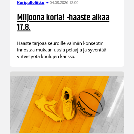
04.08.2026 12:00
Koripalloliitto
Miljoona koria! -haaste alkaa
17.8.
Haaste tarjoaa seuroille valmiin konseptin
innostaa mukaan uusia pelaajia ja syventää
yhteistyötä koulujen kanssa.