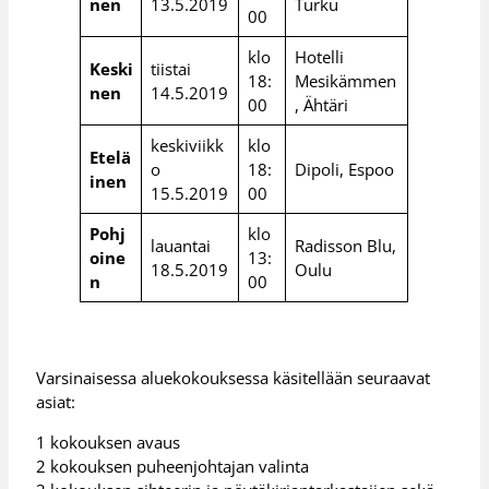
nen
13.5.2019
Turku
00
klo
Hotelli
Keski
tiistai
18:
Mesikämmen
nen
14.5.2019
00
, Ähtäri
keskiviikk
klo
Etelä
o
18:
Dipoli, Espoo
inen
15.5.2019
00
Pohj
klo
lauantai
Radisson Blu,
oine
13:
18.5.2019
Oulu
n
00
Varsinaisessa aluekokouksessa käsitellään seuraavat
asiat:
1 kokouksen avaus
2 kokouksen puheenjohtajan valinta