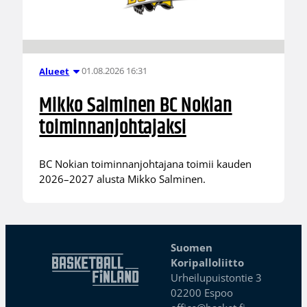
01.08.2026 16:31
Alueet
Mikko Salminen BC Nokian
toiminnanjohtajaksi
BC Nokian toiminnanjohtajana toimii kauden
2026–2027 alusta Mikko Salminen.
Suomen
Koripalloliitto
Urheilupuistontie 3
02200 Espoo