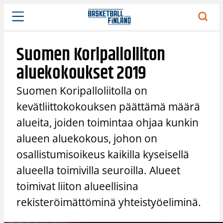
Siirry
sisältöön
Suomen Koripalloliiton
aluekokoukset 2019
Suomen Koripalloliitolla on
kevätliittokokouksen päättämä määrä
alueita, joiden toimintaa ohjaa kunkin
alueen aluekokous, johon on
osallistumisoikeus kaikilla kyseisellä
alueella toimivilla seuroilla. Alueet
toimivat liiton alueellisina
rekisteröimättöminä yhteistyöeliminä.