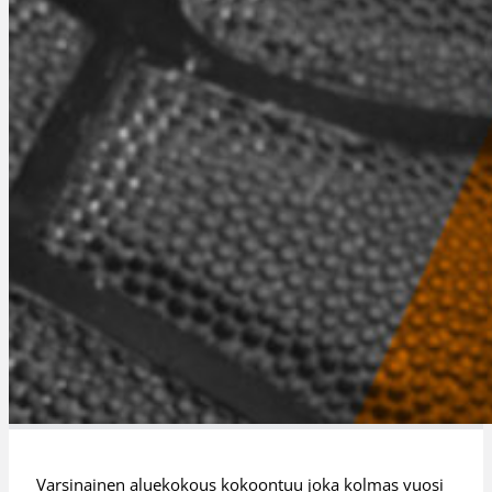
Varsinainen aluekokous kokoontuu joka kolmas vuosi