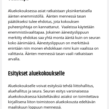
Aluekokouksessa asiat ratkaistaan yksinkertaisella
äänten enemmistöllä. Äänten mennessä tasan
päätökseksi tulee ehdotus, jota kokouksen
puheenjohtaja on kannattanut. Vaaleissa käytetään
enemmistövaalitapaa. Jokainen äänestyslippuun
merkitty ehdokas saa yhtä monta ääntä kuin on seuran
koko äänimäärä. Äänestyslippuun on merkittävä
enintään niin monen ehdokkaan nimi kuin vaalissa on
valittavia. Äänten mennessä tasan vaali ratkaistaan
arvalla.
Esitykset aluekokoukselle
Aluekokoukselle voivat esityksiä tehdä liittohallitus,
aluehallitus ja seura. Seuran esitys varsinaisessa
aluekokouksessa käsiteltäväksi asiaksi on toimitettava
kirjallisena liiton toimistoon aluekokousta edeltävän
maaliskuun loppuun mennessä.