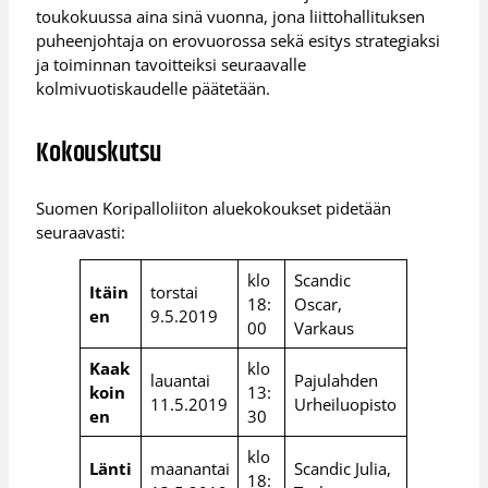
toukokuussa aina sinä vuonna, jona liittohallituksen
puheenjohtaja on erovuorossa sekä esitys strategiaksi
ja toiminnan tavoitteiksi seuraavalle
kolmivuotiskaudelle päätetään.
Kokouskutsu
Suomen Koripalloliiton aluekokoukset pidetään
seuraavasti:
klo
Scandic
Itäin
torstai
18:
Oscar,
en
9.5.2019
00
Varkaus
Kaak
klo
lauantai
Pajulahden
koin
13:
11.5.2019
Urheiluopisto
en
30
klo
Länti
maanantai
Scandic Julia,
18: