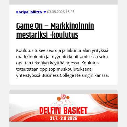
03.08.2026 15:25
Koripalloliitto
Game On – Markkinoinnin
mestariksi -koulutus
Koulutus tukee seuroja ja liikunta-alan yrityksiä
markkinoinnin ja myynnin kehittämisessä sekä
opettaa tekoälyn käyttöä arjessa. Koulutus
toteutetaan oppisopimuskoulutuksena
yhteistyössä Business College Helsingin kanssa.