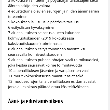
3 kokouksen sihteerin ja pöytäkirjantarkastajien sekä
ääntenlaskijoiden valinta
4 edustettuina olevien seurojen ja niiden äänimäärien
toteaminen
5 kokouksen laillisuus ja päätösvaltaisuus
6 esityslistan hyväksyminen
7 aluehallituksen selostus alueen kuluneen
kolmivuotiskauden (2019 kokouksessa
kaksivuotiskauden) toiminnasta
8 aluehallituksen esitys toiminnan tavoitteiksi
seuraavalla kolmivuotiskaudelle
9 aluehallituksen puheenjohtajan vaali toimikaudeksi,
joka kestää seuraavat kolme toimintavuotta
10 aluehallituksen jäsenten ja varajäsenten vaali
11 muut kokouskutsussa mainitut asiat sekä
12 muut seurojen tai aluehallituksen esittämät asiat,
jotka aluekokous päättää ottaa käsiteltäväkseen.
Ääni- ja edustamisoikeus