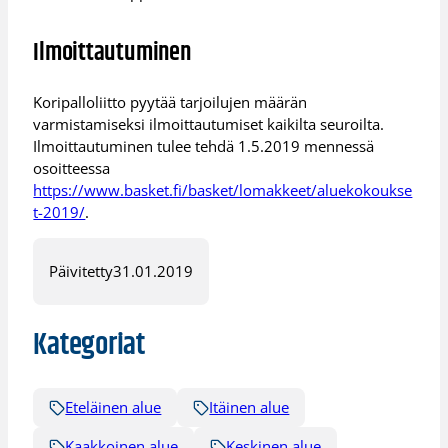
Ilmoittautuminen
Koripalloliitto pyytää tarjoilujen määrän
varmistamiseksi ilmoittautumiset kaikilta seuroilta.
Ilmoittautuminen tulee tehdä 1.5.2019 mennessä
osoitteessa
https://www.basket.fi/basket/lomakkeet/aluekokoukse
t-2019/
.
Päivitetty
31.01.2019
Kategoriat
Eteläinen alue
Itäinen alue
Kaakkoinen alue
Keskinen alue