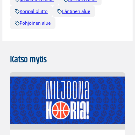
Koripalloliitto
Läntinen alue
Pohjoinen alue
Katso myös