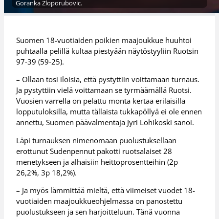
Goranka Zloporubovic.
Suomen 18-vuotiaiden poikien maajoukkue huuhtoi
puhtaalla pelillä kultaa piestyään näytöstyyliin Ruotsin
97-39 (59-25).
– Ollaan tosi iloisia, että pystyttiin voittamaan turnaus.
Ja pystyttiin vielä voittamaan se tyrmäämällä Ruotsi.
Vuosien varrella on pelattu monta kertaa erilaisilla
lopputuloksilla, mutta tällaista tukkapöllyä ei ole ennen
annettu, Suomen päävalmentaja Jyri Lohikoski sanoi.
Läpi turnauksen nimenomaan puolustuksellaan
erottunut Sudenpennut pakotti ruotsalaiset 28
menetykseen ja alhaisiin heittoprosentteihin (2p
26,2%, 3p 18,2%).
– Ja myös lämmittää mieltä, että viimeiset vuodet 18-
vuotiaiden maajoukkueohjelmassa on panostettu
puolustukseen ja sen harjoitteluun. Tänä vuonna