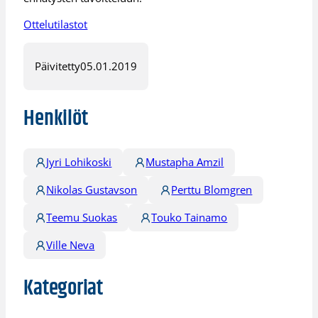
Ottelutilastot
Päivitetty
05.01.2019
Henkilöt
Jyri Lohikoski
Mustapha Amzil
Nikolas Gustavson
Perttu Blomgren
Teemu Suokas
Touko Tainamo
Ville Neva
Kategoriat