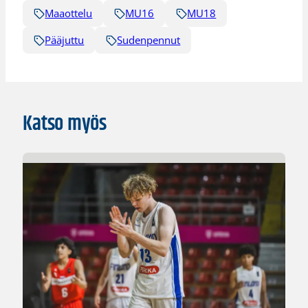
Maaottelu
MU16
MU18
Pääjuttu
Sudenpennut
Katso myös