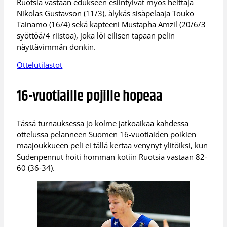
Ruotsia vastaan edukseen esiintyivät myös heittäjä
Nikolas Gustavson (11/3), älykäs sisäpelaaja Touko
Tainamo (16/4) sekä kapteeni Mustapha Amzil (20/6/3
syöttöä/4 riistoa), joka löi eilisen tapaan pelin
näyttävimmän donkin.
Ottelutilastot
16-vuotiaille pojille hopeaa
Tässä turnauksessa jo kolme jatkoaikaa kahdessa
ottelussa pelanneen Suomen 16-vuotiaiden poikien
maajoukkueen peli ei tällä kertaa venynyt ylitöiksi, kun
Sudenpennut hoiti homman kotiin Ruotsia vastaan 82-
60 (36-34).