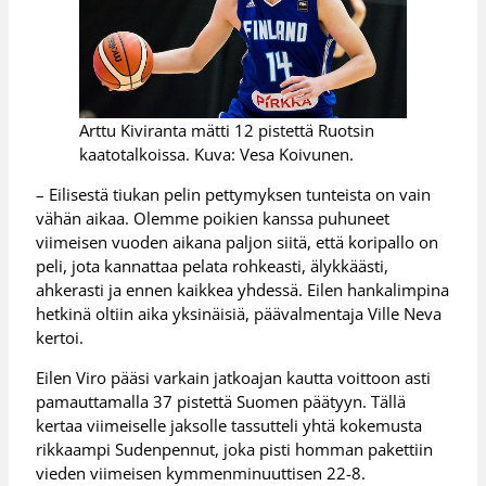
Arttu Kiviranta mätti 12 pistettä Ruotsin
kaatotalkoissa. Kuva: Vesa Koivunen.
– Eilisestä tiukan pelin pettymyksen tunteista on vain
vähän aikaa. Olemme poikien kanssa puhuneet
viimeisen vuoden aikana paljon siitä, että koripallo on
peli, jota kannattaa pelata rohkeasti, älykkäästi,
ahkerasti ja ennen kaikkea yhdessä. Eilen hankalimpina
hetkinä oltiin aika yksinäisiä, päävalmentaja Ville Neva
kertoi.
Eilen Viro pääsi varkain jatkoajan kautta voittoon asti
pamauttamalla 37 pistettä Suomen päätyyn. Tällä
kertaa viimeiselle jaksolle tassutteli yhtä kokemusta
rikkaampi Sudenpennut, joka pisti homman pakettiin
vieden viimeisen kymmenminuuttisen 22-8.