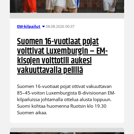
08.08.2026 00:37
EM-kilpailut
Suomen 16-vuotiaat pojat
voittivat Luxemburgin – EM-
kisojen voittotili aukesi
vakuuttavalla pelillä
Suomen 16-vuotiaat pojat ottivat vakuuttavan
85–45-voiton Luxemburgista B-divisioonan EM-
kilpailuissa johtamalla ottelua alusta loppuun.
Suomi kohtaa huomenna Ruotsin klo 19.30
Suomen aikaa.