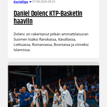
07.08.2026 09:23
Korisliiga
Daniel Dolenc KTP-Basketin
haaviin
Dolenc on rakentanut pitkän ammattilaisuran
Suomen lisäksi Ranskassa, Itävallassa,
Liettuassa, Romaniassa, Bosniassa ja viimeksi
Islannissa.