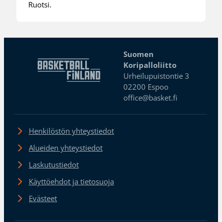
Ruotsi.
Suomen
Koripalloliitto
Urheilupuistontie 3
02200 Espoo
office@basket.fi
Henkilöstön yhteystiedot
Alueiden yhteystiedot
Laskutustiedot
Käyttöehdot ja tietosuoja
Evästeet