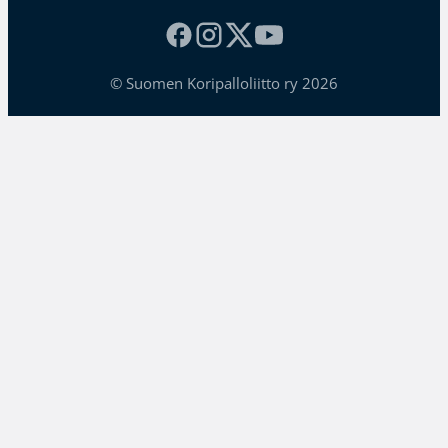
© Suomen Koripalloliitto ry 2026