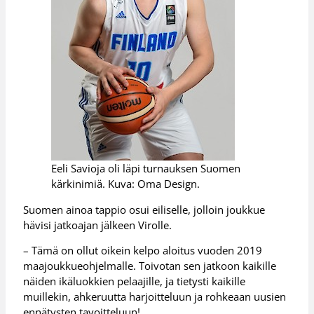
Eeli Savioja oli läpi turnauksen Suomen
kärkinimiä. Kuva: Oma Design.
Suomen ainoa tappio osui eiliselle, jolloin joukkue
hävisi jatkoajan jälkeen Virolle.
– Tämä on ollut oikein kelpo aloitus vuoden 2019
maajoukkueohjelmalle. Toivotan sen jatkoon kaikille
näiden ikäluokkien pelaajille, ja tietysti kaikille
muillekin, ahkeruutta harjoitteluun ja rohkeaan uusien
ennätysten tavoitteluun!