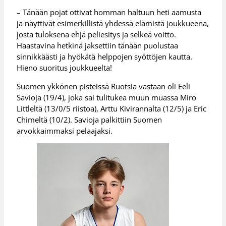
– Tänään pojat ottivat homman haltuun heti aamusta
ja näyttivät esimerkillistä yhdessä elämistä joukkueena,
josta tuloksena ehjä peliesitys ja selkeä voitto.
Haastavina hetkinä jaksettiin tänään puolustaa
sinnikkäästi ja hyökätä helppojen syöttöjen kautta.
Hieno suoritus joukkueelta!
Suomen ykkönen pisteissä Ruotsia vastaan oli Eeli
Savioja (19/4), joka sai tulitukea muun muassa Miro
Littleltä (13/0/5 riistoa), Arttu Kivirannalta (12/5) ja Eric
Chimeltä (10/2). Savioja palkittiin Suomen
arvokkaimmaksi pelaajaksi.