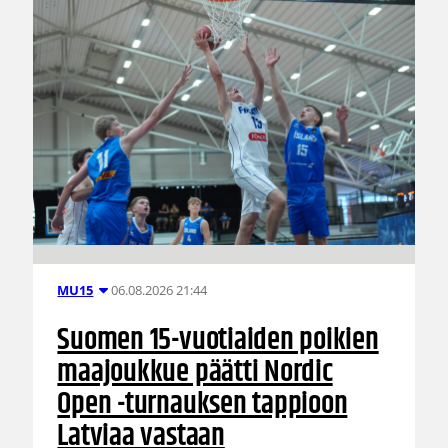
06.08.2026 21:44
MU15
Suomen 15-vuotiaiden poikien
maajoukkue päätti Nordic
Open -turnauksen tappioon
Latviaa vastaan