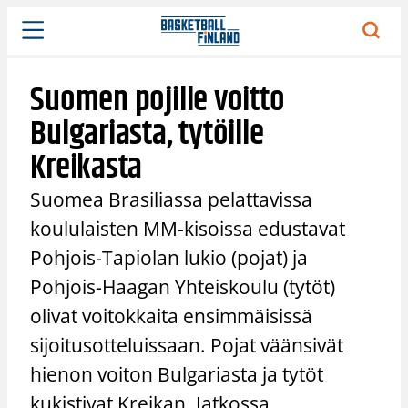
Siirry
sisältöön
Suomen pojille voitto
Bulgariasta, tytöille
Kreikasta
Suomea Brasiliassa pelattavissa
koululaisten MM-kisoissa edustavat
Pohjois-Tapiolan lukio (pojat) ja
Pohjois-Haagan Yhteiskoulu (tytöt)
olivat voitokkaita ensimmäisissä
sijoitusotteluissaan. Pojat väänsivät
hienon voiton Bulgariasta ja tytöt
kukistivat Kreikan. Jatkossa