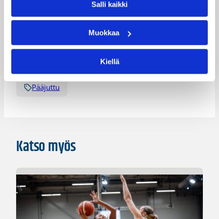
Salli kaikki
Pekka Neva
Piitu Venhola
Tiia Koskela
Viljami Vanjoki
Muokkaa
Kategoriat
Kiellä
Pääjuttu
Katso myös