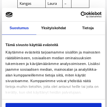
Kangas
Laura
–
Karhunen
Kata
8
Vilkas
Anna
–
Suostumus
Yksityiskohdat
Tietoja
Hauvonen
Laura
–
Tämä sivusto käyttää evästeitä
Päivitetty
29.05.2003
Käytämme evästeitä tarjoamamme sisällön ja mainosten
räätälöimiseen, sosiaalisen median ominaisuuksien
tukemiseen ja kävijämäärämme analysoimiseen. Lisäksi
Henkilöt
jaamme sosiaalisen median, mainosalan ja analytiikka-
alan kumppaneillemme tietoja siitä, miten käytät
sivustoamme. Kumppanimme voivat yhdistää näitä
Eero Neva
Harri Jokela
Jari Vanttaja
tietoja muihin tietoihin, joita olet antanut heille tai joita on
Jesper Blomster
Laura Kangas
kerätty, kun olet käyttänyt heidän palvelujaan.
Lea Hakala
Pekka Eklund