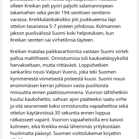
olleen Kreikan peli pyöri paljolti salamannopean
takamiehen sekä peräti 194-senttisen sentterin
varassa. Kreikkalaiskaksikko piti joukkueensa läpi
ottelun tasaisessa 5-7 pisteen johdossa. Kolmannen
jakson puolivälissä Suomi koki helpotuksen, kun
Kreikan sentteri sai virhetilinsä täyteen.
Kreikan matalaa paikkavartiointia vastaan Suomi siirteli
palloa maltillisesti. Onnistumisia tuli kaukoetäisyyksiltä
harvakseltaan, mutta riittävästi. Loppuhetkien
sankariksi nousi Valpuri Vuorio, joka teki Suomen
kymmenestä viimeisestä pisteestä kuusi. Suomi nousi
ensimmäisen kerran johtoon vasta puolitoista
minuuttia ennen päätössummeria. Vuorion tähtihetkiin
kuului kaukoheitto, vahvan ajon päätteeksi saatu virhe
ja sitä seuranneet kaksi onnistunutta vapaaheittoa sekä
ottelun käytännössä 30 sekuntia ennen loppua
ratkaisseet vaparit. Vuorion vapaaheitoilla ero kasvoi
kolmeen, eikä Kreikka enää lähemmäs yrityksistään
huolimatta päässyt. Suomen voittolukemat kirjattiin