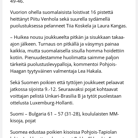
49-46.
Vuorion ohella suomalaisista loistivat 16 pistettä
heittänyt Piitu Venhola sekä suurella sydämellä
puolustuksessa pelanneet Tiia Koskela ja Laura Kangas.
– Huikea nousu joukkueelta pitkän ja sisukkaan takaa-
ajon jälkeen. Turnaus on pitkällä ja väsymys painaa
kaikkia, mutta suomalaisella sisulla homma hoidettiin
kotiin. Pienuudestamme huolimatta saimme paljon
tärkeitä puolustuslevypalloja, kommentoi Pohjois-
Haagan tyytyväinen valmentaja Lea Hakala.
Sekä Suomen poikien että tyttöjen joukkueet pelaavat
jatkossa sijoista 9.-12. Seuraavaksi pojat kohtaavat
voittajan pelistä Unkari-Brasilia B ja tytöt puolestaan
ottelusta Luxemburg-Hollanti.
Suomi – Bulgaria 61 – 57 (31-28), koululaisten MM-
kisoja, pojat
Suomea edustaa poikien kisoissa Pohjois-Tapiolan