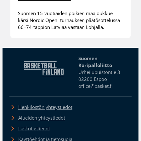
Suomen 15-vuotiaiden poikien maajoukkue
kärsi Nordic Open -turnauksen päätösottelussa
66–74-tappion Latviaa vastaan Lohjalla.
Suomen
Koripalloliitto
Urheilupuistontie 3
02200 Espoo
office@basket.fi
Henkilöstön yhteystiedot
Alueiden yhteystiedot
Laskutustiedot
Käyttöehdot ja tietosuoja