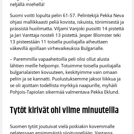
neljällä miehellä!
Suomi voitti lopulta pelin 61-57. Pelintekijä Pekka Neva
ohjasi mallikkaasti peliä kovista, iskuista, tönimisestä ja
prässistä huolimatta. Viljami Vanjoki pussitti 14 pistettä
ja Jari Vanttaja nosteli 13 pistettä. Jesper Blomster teki
13 pisteestään 11 toisella puoliajalla aiheuttaen
väkevillä ajoillaan virhevaikeuksia Bulgarialle.
– Paremmilla vapaaheitoilla peli olisi ollut alusta
lähtien meille helpompi. Totuimme toisella puoliajalla
bulgarialaisten kovuuteen, keskityimme vain omaan
peliin ja se kannatti. Puolustuksemme jaksoi liikkua ja
se oli ajoittain todellista myrkkyä naapurille, myhäili
Pohjois-Tapiolan sikermää valmentava Pekka Eklund.
Tytöt kirivät ohi viime minuuteilla
Suomen tytöt joutuivat vielä poikiakin kovemmalle
pelatessaan ensimmäistä sijoituspeliään. Vastassa