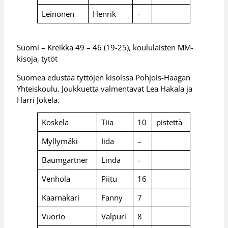
Leinonen
Henrik
–
Suomi – Kreikka 49 – 46 (19-25), koululaisten MM-
kisoja, tytöt
Suomea edustaa tyttöjen kisoissa Pohjois-Haagan
Yhteiskoulu. Joukkuetta valmentavat Lea Hakala ja
Harri Jokela.
Koskela
Tiia
10
pistettä
Myllymäki
Iida
–
Baumgartner
Linda
–
Venhola
Piitu
16
Kaarnakari
Fanny
7
Vuorio
Valpuri
8