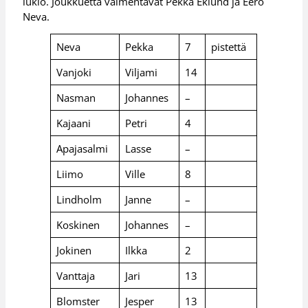
lukio. Joukkuetta valmentavat Pekka Eklund ja Eero
Neva.
Neva
Pekka
7
pistettä
Vanjoki
Viljami
14
Nasman
Johannes
–
Kajaani
Petri
4
Apajasalmi
Lasse
–
Liimo
Ville
8
Lindholm
Janne
–
Koskinen
Johannes
–
Jokinen
Ilkka
2
Vanttaja
Jari
13
Blomster
Jesper
13