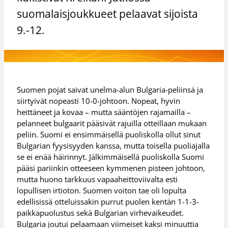
suomalaisjoukkueet pelaavat sijoista
9.-12.
Suomen pojat saivat unelma-alun Bulgaria-peliinsä ja
siirtyivät nopeasti 10-0-johtoon. Nopeat, hyvin
heittäneet ja kovaa – mutta sääntöjen rajamailla –
pelanneet bulgaarit pääsivät rajuilla otteillaan mukaan
peliin. Suomi ei ensimmäisellä puoliskolla ollut sinut
Bulgarian fyysisyyden kanssa, mutta toisella puoliajalla
se ei enää häirinnyt. Jälkimmäisellä puoliskolla Suomi
pääsi pariinkin otteeseen kymmenen pisteen johtoon,
mutta huono tarkkuus vapaaheittoviivalta esti
lopullisen irtioton. Suomen voiton tae oli lopulta
edellisissä otteluissakin purrut puolen kentän 1-1-3-
paikkapuolustus sekä Bulgarian virhevaikeudet.
Bulgaria joutui pelaamaan viimeiset kaksi minuuttia