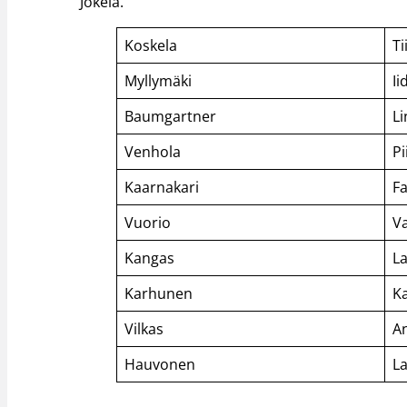
Jokela.
Koskela
Ti
Myllymäki
Ii
Baumgartner
L
Venhola
Pi
Kaarnakari
F
Vuorio
Va
Kangas
L
Karhunen
K
Vilkas
A
Hauvonen
L