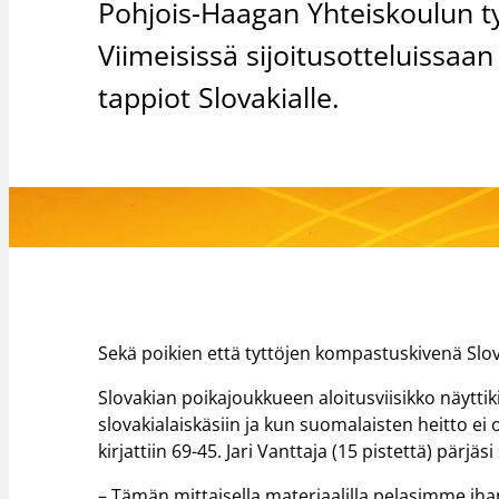
Pohjois-Haagan Yhteiskoulun ty
Viimeisissä sijoitusotteluissa
tappiot Slovakialle.
Sekä poikien että tyttöjen kompastuskivenä Slov
Slovakian poikajoukkueen aloitusviisikko näytti
slovakialaiskäsiin ja kun suomalaisten heitto e
kirjattiin 69-45. Jari Vanttaja (15 pistettä) pärj
– Tämän mittaisella materiaalilla pelasimme ihan k