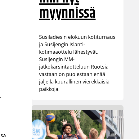
myynnissä
Susiladiesin elokuun kotiturnaus
ja Susijengin Islanti-
kotimaaottelu lähestyvät.
Susijengin MM-
jatkokarsintaotteluun Ruotsia
vastaan on puolestaan enää
jäljellä kourallinen vierekkäisiä
paikkoja.
.
ssä