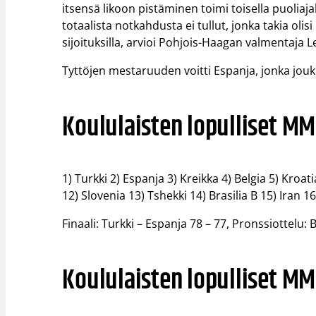
itsensä likoon pistäminen toimi toisella puolia
totaalista notkahdusta ei tullut, jonka takia olis
sijoituksilla, arvioi Pohjois-Haagan valmentaja L
Tyttöjen mestaruuden voitti Espanja, jonka jouk
Koululaisten lopulliset MM-
1) Turkki 2) Espanja 3) Kreikka 4) Belgia 5) Kroat
12) Slovenia 13) Tshekki 14) Brasilia B 15) Iran 16
Finaali: Turkki – Espanja 78 – 77, Pronssiottelu: B
Koululaisten lopulliset MM-