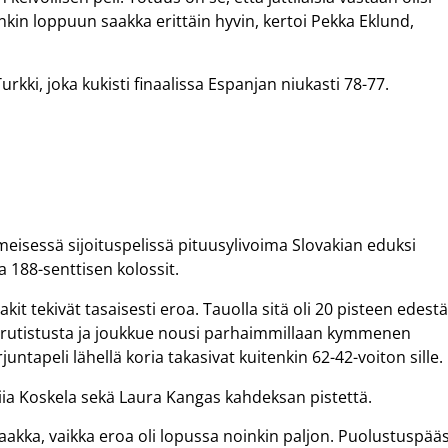
itenkin loppuun saakka erittäin hyvin, kertoi Pekka Eklund,
rkki, joka kukisti finaalissa Espanjan niukasti 78-77.
imeisessä sijoituspelissä pituusylivoima Slovakian eduksi
ja 188-senttisen kolossit.
t tekivät tasaisesti eroa. Tauolla sitä oli 20 pisteen edestä
tyä rutistusta ja joukkue nousi parhaimmillaan kymmenen
untapeli lähellä koria takasivat kuitenkin 62-42-voiton sille.
iia Koskela sekä Laura Kangas kahdeksan pistettä.
 saakka, vaikka eroa oli lopussa noinkin paljon. Puolustuspää