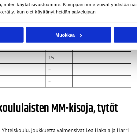
, miten käytät sivustoamme. Kumppanimme voivat yhdistää näitä t
7
n kerätty, kun olet käyttänyt heidän palvelujaan.
2
es
4
Muokkaa
2
15
–
–
koululaisten MM-kisoja, tytöt
 Yhteiskoulu. Joukkuetta valmensivat Lea Hakala ja Harri