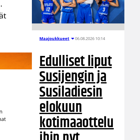
.
ät
06.08.2026 10:14
Maajoukkueet
Edulliset liput
Susijengin ja
Susiladiesin
elokuun
än
kotimaaottelu
mat
ihin nyt