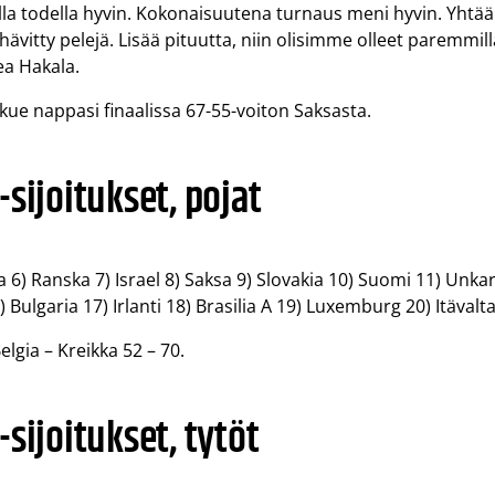
jalla todella hyvin. Kokonaisuutena turnaus meni hyvin. Yhtä
i hävitty pelejä. Lisää pituutta, niin olisimme olleet paremmil
ea Hakala.
kue nappasi finaalissa 67-55-voiton Saksasta.
sijoitukset, pojat
ia 6) Ranska 7) Israel 8) Saksa 9) Slovakia 10) Suomi 11) Unkar
) Bulgaria 17) Irlanti 18) Brasilia A 19) Luxemburg 20) Itävalta
elgia – Kreikka 52 – 70.
sijoitukset, tytöt