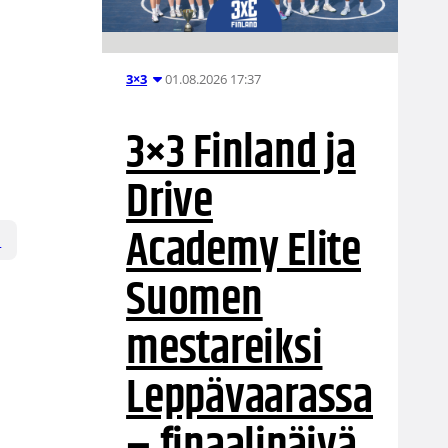
01.08.2026 17:37
3×3
3×3 Finland ja
Drive
Academy Elite
d
Suomen
mestareiksi
Leppävaarassa
– finaalipäivä