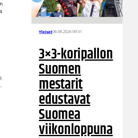
än
la
06.08.2026 09:31
Yleiset
3×3-koripallon
Suomen
mestarit
i
.
edustavat
Suomea
viikonloppuna