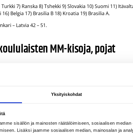
6) Turkki 7) Ranska 8) Tshekki 9) Slovakia 10) Suomi 11) Itävalt
16) Belgia 17) Brasilia B 18) Kroatia 19) Brasilia A.
nkari – Latvia 42 – 51.
koululaisten MM-kisoja, pojat
 lukio. Joukkuetta valmensivat Pekka Eklund ja Eero Neva.
–
pistettä
Yksityiskohdat
3
es
1
itä
9
mme sisällön ja mainosten räätälöimiseen, sosiaalisen median
iseen. Lisäksi jaamme sosiaalisen median, mainosalan ja analy
2