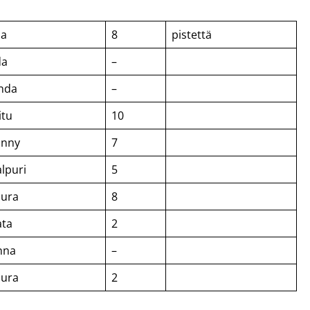
ia
8
pistettä
da
–
inda
–
itu
10
anny
7
lpuri
5
aura
8
ata
2
nna
–
aura
2