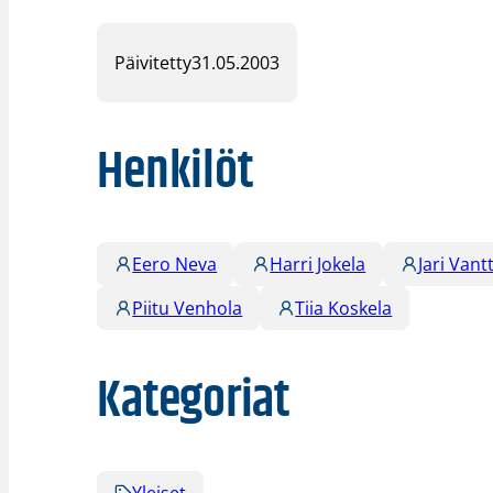
Päivitetty
31.05.2003
Henkilöt
Eero Neva
Harri Jokela
Jari Vant
Piitu Venhola
Tiia Koskela
Kategoriat
Yleiset