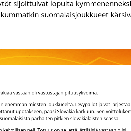
töt sijoittuivat lopulta kymmenenneksi
an kummatkin suomalaisjoukkueet kärsiv
akiaa vastaan oli vastustajan pituusylivoima.
kin enemmän miesten joukkueelta. Levypallot jäivät järjestä
i ottanut upotakseen, pääsi Slovakia karkuun. Sen voittoluke
äsi suomalaisista parhaiten pitkien slovakialaisten seassa.
elvollisen peli. Totuus on se, että jättiläisiä vastaan olisi