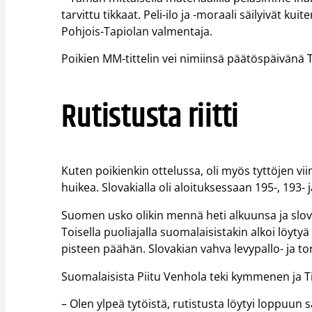
tarvittu tikkaat. Peli-ilo ja -moraali säilyivät ku
Pohjois-Tapiolan valmentaja.
Poikien MM-tittelin vei nimiinsä päätöspäivänä Tu
Rutistusta riitti
Kuten poikienkin ottelussa, oli myös tyttöjen vi
huikea. Slovakialla oli aloituksessaan 195-, 193- 
Suomen usko olikin mennä heti alkuunsa ja slovaki
Toisella puoliajalla suomalaisistakin alkoi löy
pisteen päähän. Slovakian vahva levypallo- ja torj
Suomalaisista Piitu Venhola teki kymmenen ja T
– Olen ylpeä tytöistä, rutistusta löytyi loppuun