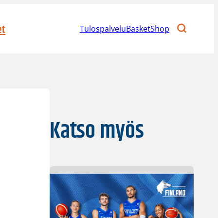
et
Tulospalvelu
BasketShop
Katso myös