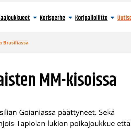
aajoukkueet
Korisperhe
Koripalloliitto
Uutis
 Brasiliassa
aisten MM-kisoissa
silian Goianiassa päättyneet. Sekä
jois-Tapiolan lukion poikajoukkue että