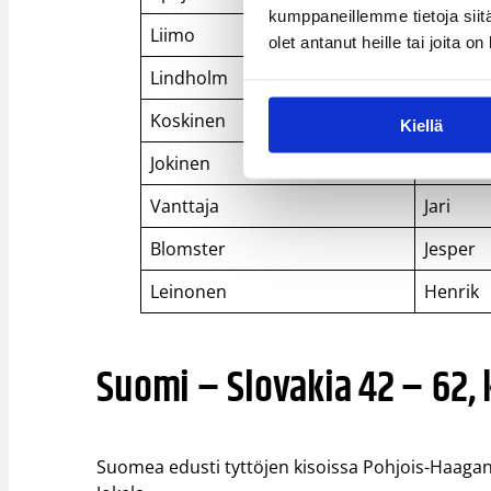
kumppaneillemme tietoja siitä
Liimo
Ville
olet antanut heille tai joita o
Lindholm
Janne
Koskinen
Johann
Kiellä
Jokinen
Ilkka
Vanttaja
Jari
Blomster
Jesper
Leinonen
Henrik
Suomi – Slovakia 42 – 62, 
Suomea edusti tyttöjen kisoissa Pohjois-Haagan