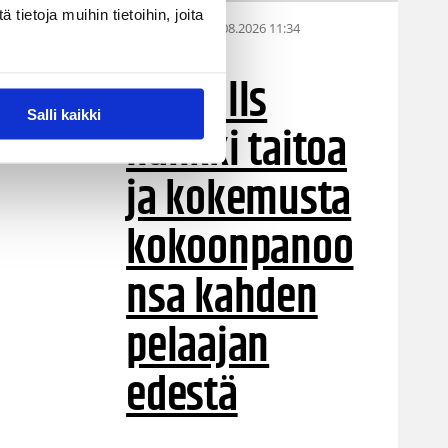
ietoja muihin tietoihin, joita
05.08.2026 11:34
Korisliiga
Seagulls
Salli kaikki
hankki taitoa
ja kokemusta
kokoonpanoo
nsa kahden
pelaajan
edestä