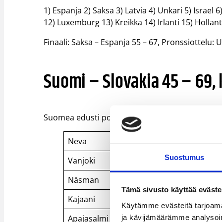
1) Espanja 2) Saksa 3) Latvia 4) Unkari 5) Israel 
12) Luxemburg 13) Kreikka 14) Irlanti 15) Hollanti 
Finaali: Saksa – Espanja 55 – 67, Pronssiottelu: U
Suomi – Slovakia 45 – 69, 
Suomea edusti poikien kisoissa Pohjois-Tapiolan
Neva
Pekka
Suostumus
Vanjoki
Viljami
Näsman
Johann
Tämä sivusto käyttää eväste
Kajaani
Petri
Käytämme evästeitä tarjoama
ja kävijämäärämme analysoim
Apajasalmi
Lasse