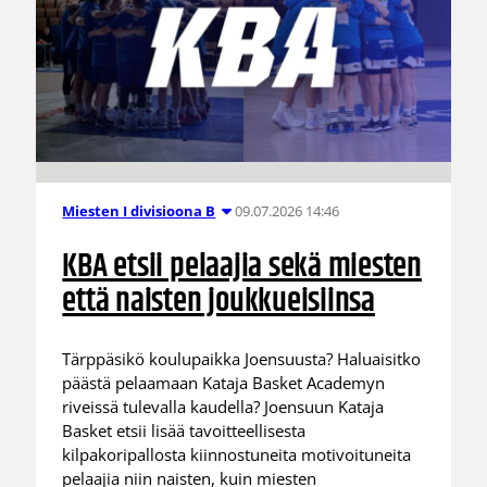
09.07.2026 14:46
Miesten I divisioona B
KBA etsii pelaajia sekä miesten
että naisten joukkueisiinsa
Tärppäsikö koulupaikka Joensuusta? Haluaisitko
päästä pelaamaan Kataja Basket Academyn
riveissä tulevalla kaudella? Joensuun Kataja
Basket etsii lisää tavoitteellisesta
kilpakoripallosta kiinnostuneita motivoituneita
pelaajia niin naisten, kuin miesten