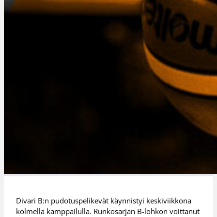
Divari B:n pudotuspelikevät käynnistyi keskiviikkona
kolmella kamppailulla. Runkosarjan B-lohkon voittanut