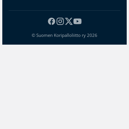
© Suomen Koripalloliitto ry 2026