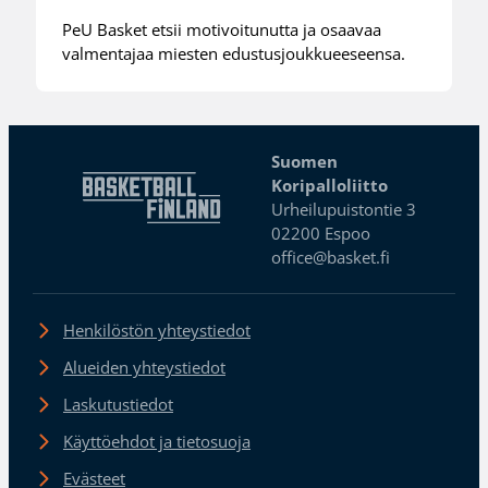
PeU Basket etsii motivoitunutta ja osaavaa
valmentajaa miesten edustusjoukkueeseensa.
Suomen
Koripalloliitto
Urheilupuistontie 3
02200 Espoo
office@basket.fi
Henkilöstön yhteystiedot
Alueiden yhteystiedot
Laskutustiedot
Käyttöehdot ja tietosuoja
Evästeet