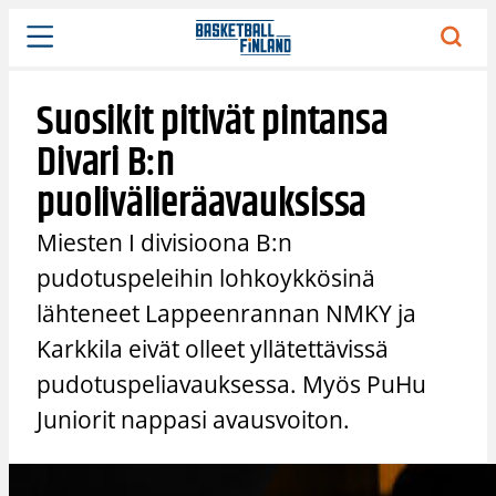
Siirry
sisältöön
Suosikit pitivät pintansa
Divari B:n
puolivälieräavauksissa
Miesten I divisioona B:n
pudotuspeleihin lohkoykkösinä
lähteneet Lappeenrannan NMKY ja
Karkkila eivät olleet yllätettävissä
pudotuspeliavauksessa. Myös PuHu
Juniorit nappasi avausvoiton.