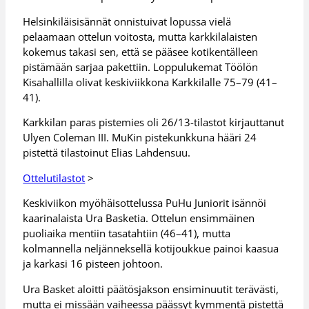
Helsinkiläisisännät onnistuivat lopussa vielä
pelaamaan ottelun voitosta, mutta karkkilalaisten
kokemus takasi sen, että se pääsee kotikentälleen
pistämään sarjaa pakettiin. Loppulukemat Töölön
Kisahallilla olivat keskiviikkona Karkkilalle 75–79 (41–
41).
Karkkilan paras pistemies oli 26/13-tilastot kirjauttanut
Ulyen Coleman III. MuKin pistekunkkuna hääri 24
pistettä tilastoinut Elias Lahdensuu.
Ottelutilastot
>
Keskiviikon myöhäisottelussa PuHu Juniorit isännöi
kaarinalaista Ura Basketia. Ottelun ensimmäinen
puoliaika mentiin tasatahtiin (46–41), mutta
kolmannella neljänneksellä kotijoukkue painoi kaasua
ja karkasi 16 pisteen johtoon.
Ura Basket aloitti päätösjakson ensiminuutit terävästi,
mutta ei missään vaiheessa päässyt kymmentä pistettä