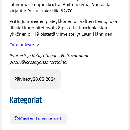
lähemmäs kotijoukkuetta. Voittolukemat Vantaalla
kirjattiin PuHu Junioreille 82-70.
PuHu Junioreiden pisteykkönen oli Valtteri Leino, joka
tilastoi kunnioitettavat 28 pistettä. Kaarinalaisten
ykkönen oli 19 pistettä viimeistellyt Lauri Hänninen.
Ottelutilastot
>
Pantterit ja Kataja Talents aloittavat oman
puolivälieräsarjansa torstaina.
Päivitetty
20.03.2024
Kategoriat
Miesten I divisioona B