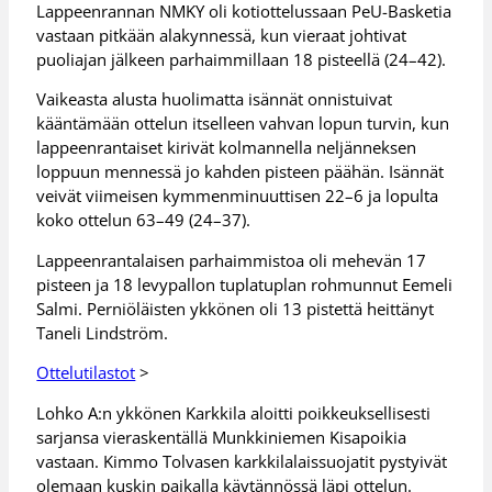
Lappeenrannan NMKY oli kotiottelussaan PeU-Basketia
vastaan pitkään alakynnessä, kun vieraat johtivat
puoliajan jälkeen parhaimmillaan 18 pisteellä (24–42).
Vaikeasta alusta huolimatta isännät onnistuivat
kääntämään ottelun itselleen vahvan lopun turvin, kun
lappeenrantaiset kirivät kolmannella neljänneksen
loppuun mennessä jo kahden pisteen päähän. Isännät
veivät viimeisen kymmenminuuttisen 22–6 ja lopulta
koko ottelun 63–49 (24–37).
Lappeenrantalaisen parhaimmistoa oli mehevän 17
pisteen ja 18 levypallon tuplatuplan rohmunnut Eemeli
Salmi. Perniöläisten ykkönen oli 13 pistettä heittänyt
Taneli Lindström.
Ottelutilastot
>
Lohko A:n ykkönen Karkkila aloitti poikkeuksellisesti
sarjansa vieraskentällä Munkkiniemen Kisapoikia
vastaan. Kimmo Tolvasen karkkilalaissuojatit pystyivät
olemaan kuskin paikalla käytännössä läpi ottelun.