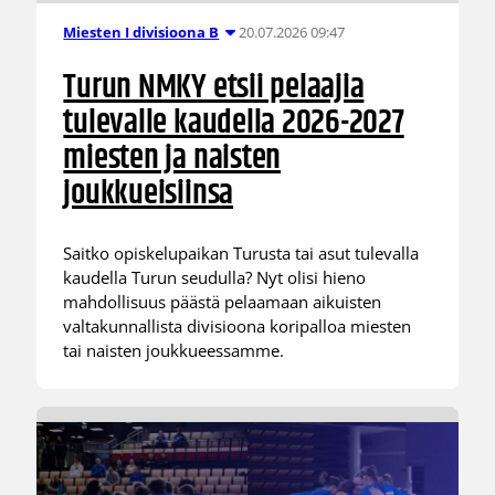
20.07.2026 09:47
Miesten I divisioona B
Turun NMKY etsii pelaajia
tulevalle kaudella 2026-2027
miesten ja naisten
joukkueisiinsa
Saitko opiskelupaikan Turusta tai asut tulevalla
kaudella Turun seudulla? Nyt olisi hieno
mahdollisuus päästä pelaamaan aikuisten
valtakunnallista divisioona koripalloa miesten
tai naisten joukkueessamme.