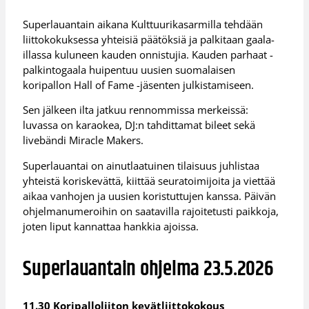
Superlauantain aikana Kulttuurikasarmilla tehdään
liittokokuksessa yhteisiä päätöksiä ja palkitaan gaala-
illassa kuluneen kauden onnistujia. Kauden parhaat -
palkintogaala huipentuu uusien suomalaisen
koripallon Hall of Fame -jäsenten julkistamiseen.
Sen jälkeen ilta jatkuu rennommissa merkeissä:
luvassa on karaokea, DJ:n tahdittamat bileet sekä
livebändi Miracle Makers.
Superlauantai on ainutlaatuinen tilaisuus juhlistaa
yhteistä koriskevättä, kiittää seuratoimijoita ja viettää
aikaa vanhojen ja uusien koristuttujen kanssa. Päivän
ohjelmanumeroihin on saatavilla rajoitetusti paikkoja,
joten liput kannattaa hankkia ajoissa.
Superlauantain ohjelma 23.5.2026
11.30 Koripalloliiton kevätliittokokous