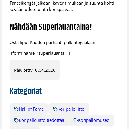
Tanssikengät jalkaan, kaverit mukaan ja suunta kohti
kevään odotetuinta korispäivää.
Nähdään Superlauantaina!
Osta liput Kauden parhaat -palkintogaalaan:
[[form name=”superlauantai”]]
Päivitetty
10.04.2026
Kategoriat
Hall of Fame
Koripalloliitto
Koripalloliitto tiedottaa
Koripallomuseo