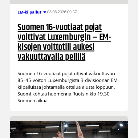
08.08.2026 00:37
EM-kilpailut
Suomen 16-vuotiaat pojat
voittivat Luxemburgin – EM-
kisojen voittotili aukesi
vakuuttavalla pelillä
Suomen 16-vuotiaat pojat ottivat vakuuttavan
85–45-voiton Luxemburgista B-divisioonan EM-
kilpailuissa johtamalla ottelua alusta loppuun.
Suomi kohtaa huomenna Ruotsin klo 19.30
Suomen aikaa.