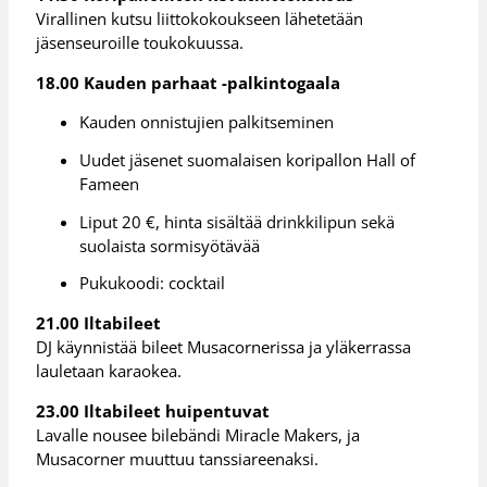
Virallinen kutsu liittokokoukseen lähetetään
jäsenseuroille toukokuussa.
18.00 Kauden parhaat -palkintogaala
Kauden onnistujien palkitseminen
Uudet jäsenet suomalaisen koripallon Hall of
Fameen
Liput 20 €, hinta sisältää drinkkilipun sekä
suolaista sormisyötävää
Pukukoodi: cocktail
21.00 Iltabileet
DJ käynnistää bileet Musacornerissa ja yläkerrassa
lauletaan karaokea.
23.00 Iltabileet huipentuvat
Lavalle nousee bilebändi Miracle Makers, ja
Musacorner muuttuu tanssiareenaksi.