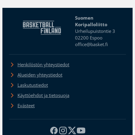
Suomen
Koripalloliitto
Urheilupuistontie 3
02200 Espoo
office@basket.fi
Henkilöstön yhteystiedot
Alueiden yhteystiedot
Laskutustiedot
Käyttöehdot ja tietosuoja
Evästeet