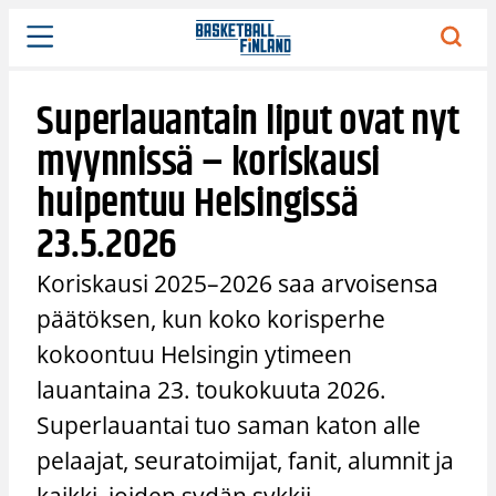
Siirry
sisältöön
Superlauantain liput ovat nyt
myynnissä – koriskausi
huipentuu Helsingissä
23.5.2026
Koriskausi 2025–2026 saa arvoisensa
päätöksen, kun koko korisperhe
kokoontuu Helsingin ytimeen
lauantaina 23. toukokuuta 2026.
Superlauantai tuo saman katon alle
pelaajat, seuratoimijat, fanit, alumnit ja
kaikki, joiden sydän sykkii