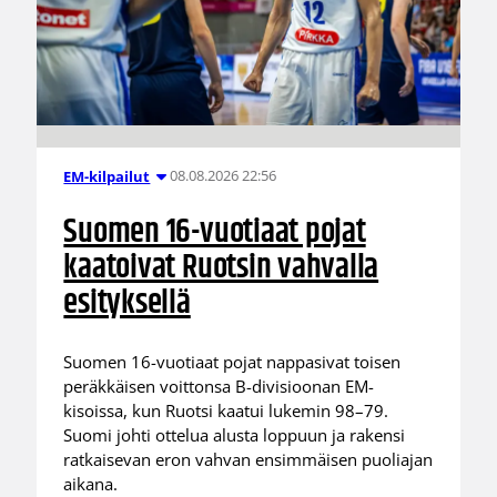
08.08.2026 22:56
EM-kilpailut
Suomen 16-vuotiaat pojat
kaatoivat Ruotsin vahvalla
esityksellä
Suomen 16-vuotiaat pojat nappasivat toisen
peräkkäisen voittonsa B-divisioonan EM-
kisoissa, kun Ruotsi kaatui lukemin 98–79.
Suomi johti ottelua alusta loppuun ja rakensi
ratkaisevan eron vahvan ensimmäisen puoliajan
aikana.