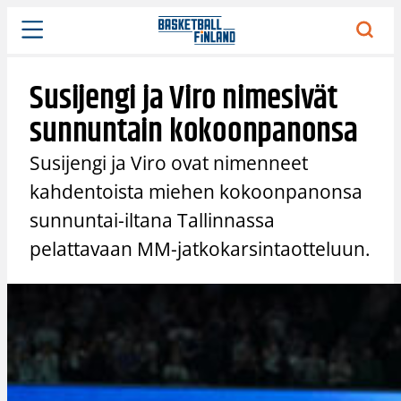
Siirry
sisältöön
Susijengi ja Viro nimesivät
sunnuntain kokoonpanonsa
Susijengi ja Viro ovat nimenneet
kahdentoista miehen kokoonpanonsa
sunnuntai-iltana Tallinnassa
pelattavaan MM-jatkokarsintaotteluun.