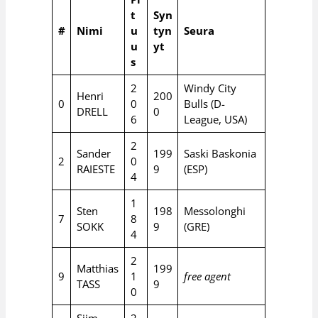
t
Syn
#
Nimi
u
tyn
Seura
u
yt
s
2
Windy City
Henri
200
0
0
Bulls (D-
DRELL
0
6
League, USA)
2
Sander
199
Saski Baskonia
2
0
RAIESTE
9
(ESP)
4
1
Sten
198
Messolonghi
7
8
SOKK
9
(GRE)
4
2
Matthias
199
9
1
free agent
TASS
9
0
Siim-
2