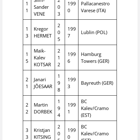
1
199
Pallacanestro
Sander
0
1
0
Varese (ITA)
VENE
3
2
1
Kregor
199
0
Lublin (POL)
3
HERMET
7
5
Maik-
2
1
199
Hamburg
Kalev
1
5
6
Towers (GER)
KOTSAR
2
1
2
Janari
199
9
Bayreuth (GER)
1
JÕESAAR
3
8
1
BC
2
Martin
199
9
Kalev/Cramo
2
DORBEK
1
4
(EST)
2
BC
3
Kristjan
199
0
Kalev/Cramo
3
KITSING
0