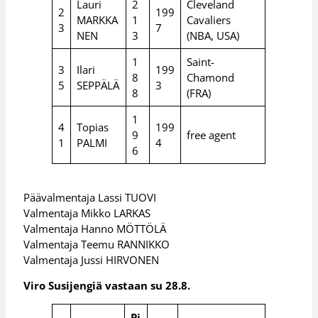
Lauri
2
Cleveland
2
199
MARKKA
1
Cavaliers
3
7
NEN
3
(NBA, USA)
1
Saint-
3
Ilari
199
8
Chamond
5
SEPPÄLÄ
3
8
(FRA)
1
4
Topias
199
9
free agent
1
PALMI
4
6
Päävalmentaja Lassi TUOVI
Valmentaja Mikko LARKAS
Valmentaja Hanno MÖTTÖLÄ
Valmentaja Teemu RANNIKKO
Valmentaja Jussi HIRVONEN
Viro Susijengiä vastaan su 28.8.
Pi