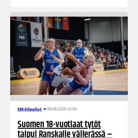
08.08.2026 22:50
EM-kilpailut
Suomen 18-vuotiaat tytöt
taipui Ranskalle välierässä –