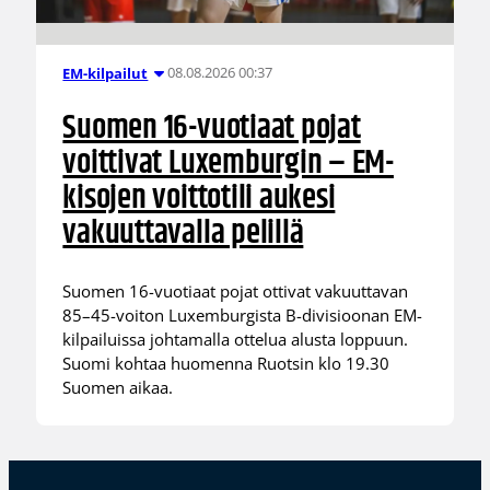
08.08.2026 00:37
EM-kilpailut
Suomen 16-vuotiaat pojat
voittivat Luxemburgin – EM-
kisojen voittotili aukesi
vakuuttavalla pelillä
Suomen 16-vuotiaat pojat ottivat vakuuttavan
85–45-voiton Luxemburgista B-divisioonan EM-
kilpailuissa johtamalla ottelua alusta loppuun.
Suomi kohtaa huomenna Ruotsin klo 19.30
Suomen aikaa.