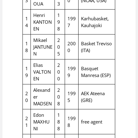
3
0
(NCAA, USA)
OUA
3
Henri
1
1
199
Karhubasket,
KANTON
9
4
7
Kauhajoki
EN
8
Mikael
2
1
200
Basket Treviso
JANTUNE
0
8
0
(ITA)
N
5
Elias
2
1
199
Basquet
VALTON
0
9
9
Manresa (ESP)
EN
0
Alexand
2
2
199
AEK Ateena
er
0
0
5
(GRE)
MADSEN
8
Edon
1
2
199
MAXHU
8
free agent
1
8
NI
8