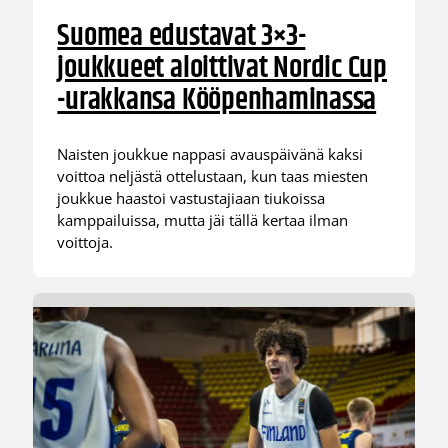
Suomea edustavat 3×3-
joukkueet aloittivat Nordic Cup
-urakkansa Kööpenhaminassa
Naisten joukkue nappasi avauspäivänä kaksi
voittoa neljästä ottelustaan, kun taas miesten
joukkue haastoi vastustajiaan tiukoissa
kamppailuissa, mutta jäi tällä kertaa ilman
voittoja.