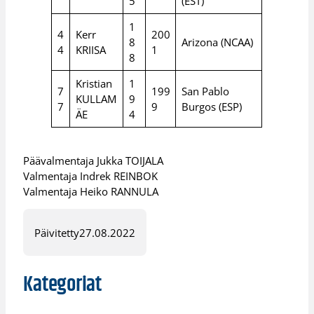
5
(EST)
1
4
Kerr
200
8
Arizona (NCAA)
4
KRIISA
1
8
Kristian
1
7
199
San Pablo
KULLAM
9
7
9
Burgos (ESP)
ÄE
4
Päävalmentaja Jukka TOIJALA
Valmentaja Indrek REINBOK
Valmentaja Heiko RANNULA
Päivitetty
27.08.2022
Kategoriat