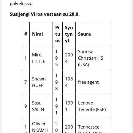
palvelussa.
Susijengi Viroa vastaan su 28.8.
Pi
Syn
#
Nimi
tu
tyn
Seura
us
yt
1
Sunrise
Miro
200
1
9
Christian HS
LITTLE
4
5
(USA)
1
Shawn
198
7
9
free agent
HUFF
4
8
1
Sasu
199
Lenovo
9
9
SALIN
1
Tenerife (ESP)
1
Olivier
2
1
200
Tennessee
NKAMH
0