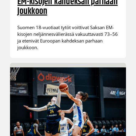
EM-kisojen kahdeksan parhaan
joukkoon
Suomen 18-vuotiaat tytöt voittivat Saksan EM-
kisojen neljännesvälierässä vakuuttavasti 73–56
ja etenivät Euroopan kahdeksan parhaan
joukkoon.