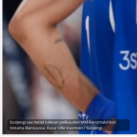
Susijengi saa tietää tulevan pelikauden MM-karsintalohkot
tiistaina illansuussa. Kuva: Ville Vuorinen / Susijengi.