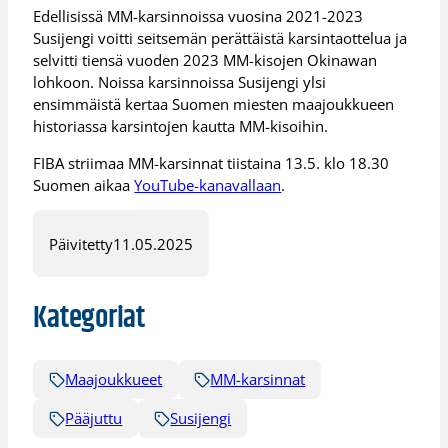
Edellisissä MM-karsinnoissa vuosina 2021-2023
Susijengi voitti seitsemän perättäistä karsintaottelua ja
selvitti tiensä vuoden 2023 MM-kisojen Okinawan
lohkoon. Noissa karsinnoissa Susijengi ylsi
ensimmäistä kertaa Suomen miesten maajoukkueen
historiassa karsintojen kautta MM-kisoihin.
FIBA striimaa MM-karsinnat tiistaina 13.5. klo 18.30
Suomen aikaa
YouTube-kanavallaan
.
Päivitetty
11.05.2025
Kategoriat
Maajoukkueet
MM-karsinnat
Pääjuttu
Susijengi