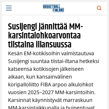
Siirry
sisältöön
Susijengi jännittää MM-
karsintalohkoarvontaa
tiistaina illansuussa
Kesän EM-kotikisoihin valmistautuva
Susijengi suuntaa tiistai-iltana hetkeksi
katseensa kotikisojen jälkeiseen
aikaan, kun kansainvälinen
koripalloliitto FIBA arpoo alkulohkot
vuosien 2025–2027 MM-karsintoihin.
Karsinnat käynnistyvät marraskuun
MM-karsintaikkunalla ja huipentuvat