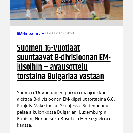
05.08.2026 18:54
EM-kilpailut
Suomen 16-vuotiaat
suuntaavat B-divisioonan EM-
kisoihin – avausottelu
torstaina Bulgariaa vastaan
Suomen 16-vuotiaiden poikien maajoukkue
aloittaa B-divisioonan EM-kilpailut torstaina 6.8.
Pohjois-Makedonian Skopjessa. Sudenpennut
pelaa alkulohkossa Bulgarian, Luxemburgin,
Ruotsin, Norjan sekä Bosnia ja Hertsegovinan
kanssa.