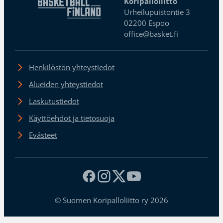
Koripalloliitto
Urheilupuistontie 3
02200 Espoo
office@basket.fi
Henkilöstön yhteystiedot
Alueiden yhteystiedot
Laskutustiedot
Käyttöehdot ja tietosuoja
Evästeet
© Suomen Koripalloliitto ry 2026