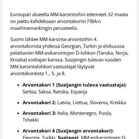
Euroopan alueelta MM-karsintoihin edenneet 32 maata
on jaettu kahdeksaan arvontakoriin FIBA:n
maailmanrankingin perusteella.
Suomi lähtee MM-karsinta-arvontoihin 4.
arvontakorista yhdessä Georgian, Turkin ja elokuussa
pelattavien MM-esikarsintojen D-lohkon (Tanska, Norja,
Kroatia) voittajan kanssa. Susijengin tulevan vuoden
MM-karsintalohkon vastustajat löytyvät
arvontakoreista 1., 5. ja 8.
Arvontakori 1 (Susijengin tuleva vastustaja):
Serbia, Saksa, Ranska, Espanja
Arvontakori 2:
Latvia, Liettua, Slovenia, Kreikka
Arvontakori 3:
Italia, Montenegro, Puola,
Tshekki
Arvontakori 4 (Susijengin arvontakori):
Georgia, Turkki,
Susijengi
, MM-esikarsintojen D-