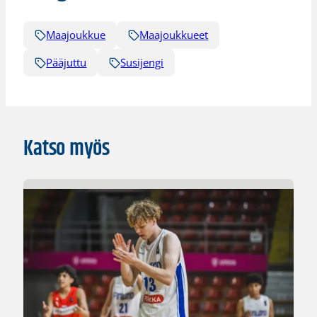
Maajoukkue
Maajoukkueet
Pääjuttu
Susijengi
Katso myös