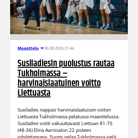
06.08.2026 21:44
Maaottelu
Susiladiesin puolustus rautaa
Tukholmassa –
harvinaislaatuinen voitto
Liettuasta
Susiladies nappasi harvinaislaatuisen voiton
Liettuasta Tukholmassa pelatussa maaottelussa.
Susiladies voitti vakuuttavasti Liettuan 81-70
(48-36) Elina Aarnisalon 22 pisteen
johdattamana. Suomi pelaa Tukholmassa vielä