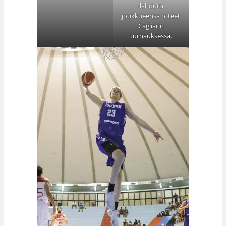
ilahdutti
joukkueensa otteet
Cagliarin
turnauksessa.