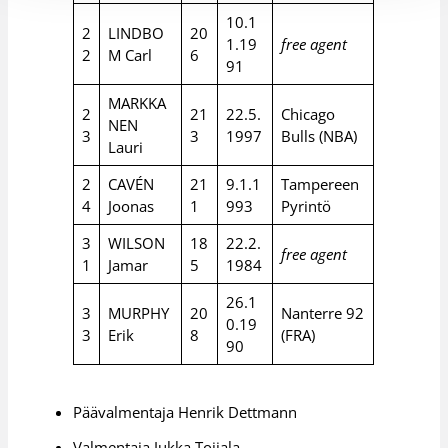
10.1
2
LINDBO
20
1.19
free agent
2
M Carl
6
91
MARKKA
2
21
22.5.
Chicago
NEN
3
3
1997
Bulls (NBA)
Lauri
2
CAVÉN
21
9.1.1
Tampereen
4
Joonas
1
993
Pyrintö
3
WILSON
18
22.2.
free agent
1
Jamar
5
1984
26.1
3
MURPHY
20
Nanterre 92
0.19
3
Erik
8
(FRA)
90
Päävalmentaja Henrik Dettmann
Valmentaja Jukka Toijala