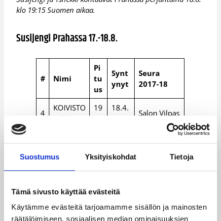
klo 19:15 Suomen aikaa.
Susijengi Prahassa 17.-18.8.
Pi
Synt
Seura
#
Nimi
tu
ynyt
2017-18
us
KOIVISTO
19
18.4.
4
Salon Vilpas
Mikko
4
1987
MURPHY
20
3.9.1
Kataja
5
Alex
6
993
Basket
Suostumus
Yksityiskohdat
Tietoja
Fraport
HUFF
19
5.5.1
7
Skyliners
Shawn
8
984
(GER)
Tämä sivusto käyttää evästeitä
23.1
Käytämme evästeitä tarjoamamme sisällön ja mainosten
LEE
20
Maccabi
8
1.19
räätälöimiseen, sosiaalisen median ominaisuuksien