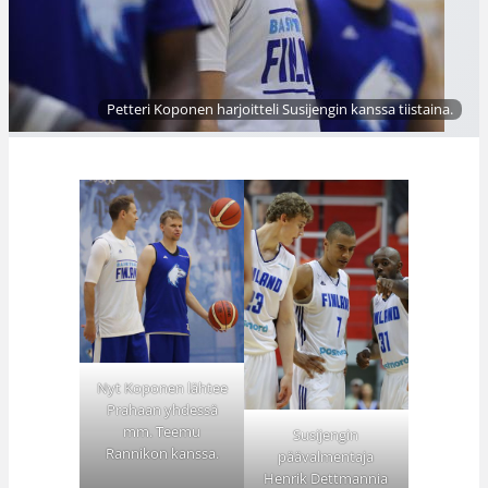
Petteri Koponen harjoitteli Susijengin kanssa tiistaina.
Nyt Koponen lähtee
Prahaan yhdessä
mm. Teemu
Susijengin
Rannikon kanssa.
päävalmentaja
Henrik Dettmannia