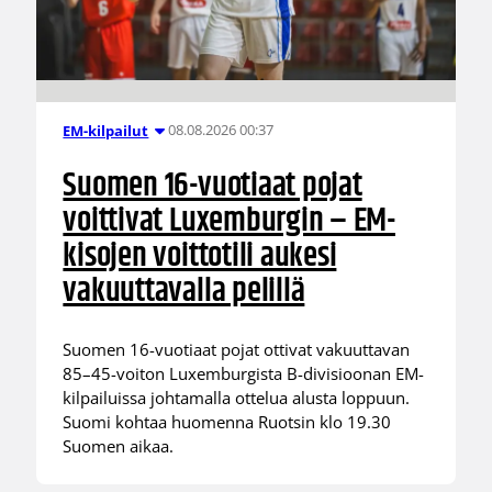
08.08.2026 00:37
EM-kilpailut
Suomen 16-vuotiaat pojat
voittivat Luxemburgin – EM-
kisojen voittotili aukesi
vakuuttavalla pelillä
Suomen 16-vuotiaat pojat ottivat vakuuttavan
85–45-voiton Luxemburgista B-divisioonan EM-
kilpailuissa johtamalla ottelua alusta loppuun.
Suomi kohtaa huomenna Ruotsin klo 19.30
Suomen aikaa.