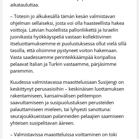
aikatauluttaa.
– Totesin jo alkukesällä tämän kesän valmistavan
ohjelman sellaiseksi, josta voi olla haasteellista hakea
voittoja. Latvian huolellista pallonliikettä ja Israelin
juonikasta hyökkäyspeliä vastaan kollektiivinen
itseluottamuksemme ei puolustuksessa ollut vielä sillä
tasolla, että olisimme pystyneet voiton hakemaan.
Vasta saadessamme perinteikkäämpää koripalloa
pelaavat Italian ja Turkin vastaamme, pärjäsimme
paremmin.
Kuudessa valmistavassa maaottelussaan Susijengi on
keskittynyt perusasioihin – keskinäisen luottamuksen
rakentamiseen, kansainvälisen pelitempon
saavuttamiseen ja susipuolustuksen perusteiden
palauttamiseen mieleen, tai lyhyesti sanottuna:
seurajoukkueistaan palanneiden pelaajien saamiseen
yhteisen susipelitavan ääreen.
– Valmistavissa maaotteluissa voittaminen on toki