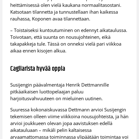
heittämisessä olen vielä kaukana normaalitasostani.
Katsotaan tilannetta ja tunnustellaan ihan kaikessa
rauhassa, Koponen avaa tilannettaan.
– Toistaiseksi kuntoutuminen on edennyt aikataulussa.
Toivotaan, että suunta on nousujohteinen, eikä
takapakkeja tule. Tässä on onneksi vielä pari viikkoa
aikaa ennen kisojen alkua.
Cagliarista hyvää oppia
Susijengin päävalmentaja Henrik Dettmannille
pitkäaikaisen luottopelaajan paluu
harjoitusvahvuuteen on mieluinen uutinen.
Suuressa kokonaiskuvassa Dettmann arvioi Susijengin
tekemisen olleen viime viikkoina nousujohteista, ja hän
arvioi joukkueen olevan jopa aavistuksen edellä
aikatauluaan – mikäli pelin kaltaisessa
arvaamattomassa toiminnassa ylipäätään toimintaa voi