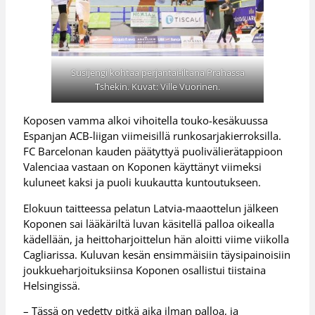
Susijengi kohtaa perjantai-iltana Prahassa
Tshekin. Kuvat: Ville Vuorinen.
Koposen vamma alkoi vihoitella touko-kesäkuussa
Espanjan ACB-liigan viimeisillä runkosarjakierroksilla.
FC Barcelonan kauden päätyttyä puolivälierätappioon
Valenciaa vastaan on Koponen käyttänyt viimeksi
kuluneet kaksi ja puoli kuukautta kuntoutukseen.
Elokuun taitteessa pelatun Latvia-maaottelun jälkeen
Koponen sai lääkäriltä luvan käsitellä palloa oikealla
kädellään, ja heittoharjoittelun hän aloitti viime viikolla
Cagliarissa. Kuluvan kesän ensimmäisiin täysipainoisiin
joukkueharjoituksiinsa Koponen osallistui tiistaina
Helsingissä.
– Tässä on vedetty pitkä aika ilman palloa, ja