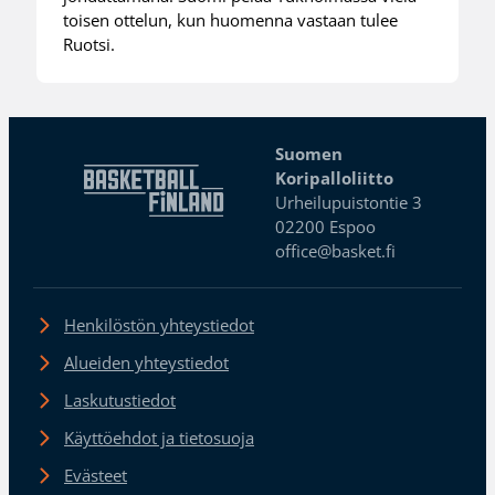
toisen ottelun, kun huomenna vastaan tulee
Ruotsi.
Suomen
Koripalloliitto
Urheilupuistontie 3
02200 Espoo
office@basket.fi
Henkilöstön yhteystiedot
Alueiden yhteystiedot
Laskutustiedot
Käyttöehdot ja tietosuoja
Evästeet