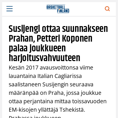
Siirry
sisältöön
Susijengi ottaa suunnakseen
Prahan, Petteri Koponen
palaa joukkueen
harjoitusvahvuuteen
Kesän 2017 avausvoittonsa viime
lauantaina Italian Cagliarissa
saalistaneen Susijengin seuraava
määränpää on Praha, jossa joukkue
ottaa perjantaina mittaa toissavuoden
EM-kisojen yllättäjä Tshekistä.
Prahassa joukkueen