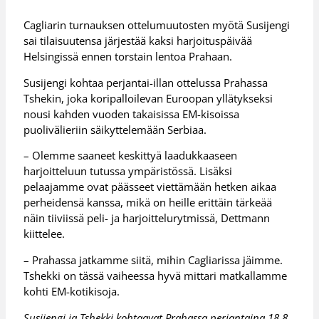
Cagliarin turnauksen ottelumuutosten myötä Susijengi
sai tilaisuutensa järjestää kaksi harjoituspäivää
Helsingissä ennen torstain lentoa Prahaan.
Susijengi kohtaa perjantai-illan ottelussa Prahassa
Tshekin, joka koripalloilevan Euroopan yllätykseksi
nousi kahden vuoden takaisissa EM-kisoissa
puolivälieriin säikyttelemään Serbiaa.
– Olemme saaneet keskittyä laadukkaaseen
harjoitteluun tutussa ympäristössä. Lisäksi
pelaajamme ovat päässeet viettämään hetken aikaa
perheidensä kanssa, mikä on heille erittäin tärkeää
näin tiiviissä peli- ja harjoittelurytmissä, Dettmann
kiittelee.
– Prahassa jatkamme siitä, mihin Cagliarissa jäimme.
Tshekki on tässä vaiheessa hyvä mittari matkallamme
kohti EM-kotikisoja.
Susijengi ja Tshekki kohtaavat Prahassa perjantaina 18.8.