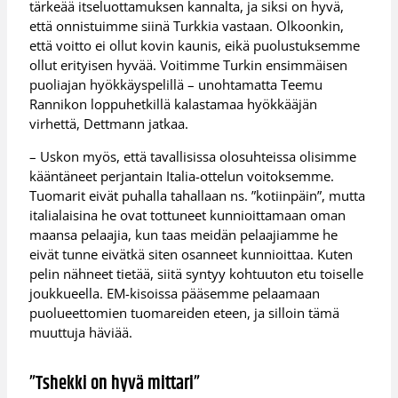
tärkeää itseluottamuksen kannalta, ja siksi on hyvä,
että onnistuimme siinä Turkkia vastaan. Olkoonkin,
että voitto ei ollut kovin kaunis, eikä puolustuksemme
ollut erityisen hyvää. Voitimme Turkin ensimmäisen
puoliajan hyökkäyspelillä – unohtamatta Teemu
Rannikon loppuhetkillä kalastamaa hyökkääjän
virhettä, Dettmann jatkaa.
– Uskon myös, että tavallisissa olosuhteissa olisimme
kääntäneet perjantain Italia-ottelun voitoksemme.
Tuomarit eivät puhalla tahallaan ns. ”kotiinpäin”, mutta
italialaisina he ovat tottuneet kunnioittamaan oman
maansa pelaajia, kun taas meidän pelaajiamme he
eivät tunne eivätkä siten osanneet kunnioittaa. Kuten
pelin nähneet tietää, siitä syntyy kohtuuton etu toiselle
joukkueella. EM-kisoissa pääsemme pelaamaan
puolueettomien tuomareiden eteen, ja silloin tämä
muuttuja häviää.
”Tshekki on hyvä mittari”