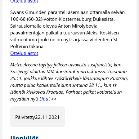
Ottelutilastot
Swans Gmunden paranteli asemiaan ottamalla selvän
106-68 (60-32)-voiton Klosterneuburg Dukesista.
Sairauslomalla olevaa Anton Mirolybovia
päävalmentajan paikalla tuuraavan Aleksi Koskisen
valmentama joukkue on nyt sarjassa viidentenä St.
Pöltenin takana.
Ottelutilastot
Metro Areena täyttyy jälleen ulvovista susifaneista, kun
Susijengi aloittaa MM-karsinnat marraskuussa. Torstaina
25.11. joukkue lähtee ryöstöretkelle länsinaapuri Ruotsiin,
mutta palaa kotikentälle sunnuntaina 28.11., kun se
isännöi kivikovaa Kroatiaa. Parhaat paikat kotiotteluun
myydään nyt!
Liput
>>
Päivitetty
22.11.2021