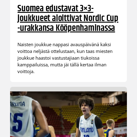
Suomea edustavat 3×3-
joukkueet aloittivat Nordic Cup
-urakkansa Kööpenhaminassa
Naisten joukkue nappasi avauspäivänä kaksi
voittoa neljästä ottelustaan, kun taas miesten
joukkue haastoi vastustajiaan tiukoissa
kamppailuissa, mutta jäi tällä kertaa ilman
voittoja.