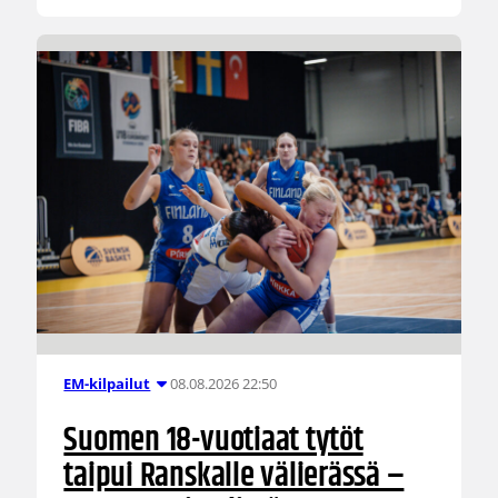
08.08.2026 22:50
EM-kilpailut
Suomen 18-vuotiaat tytöt
taipui Ranskalle välierässä –