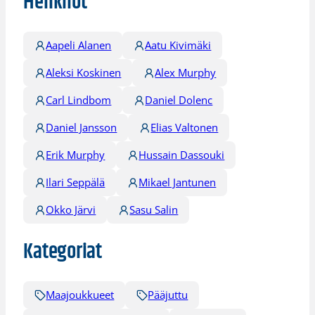
Henkilöt
Aapeli Alanen
Aatu Kivimäki
Aleksi Koskinen
Alex Murphy
Carl Lindbom
Daniel Dolenc
Daniel Jansson
Elias Valtonen
Erik Murphy
Hussain Dassouki
Ilari Seppälä
Mikael Jantunen
Okko Järvi
Sasu Salin
Kategoriat
Maajoukkueet
Pääjuttu