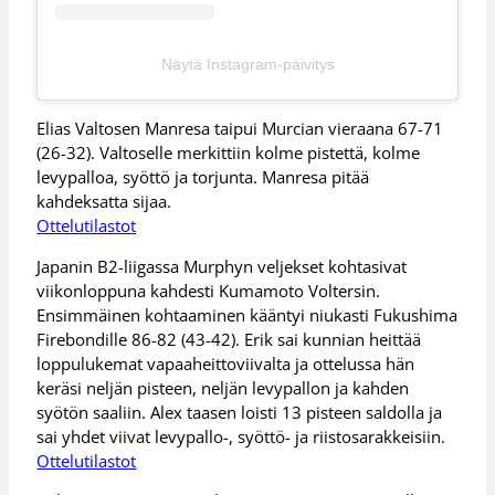
Näytä Instagram-päivitys
Elias Valtosen Manresa taipui Murcian vieraana 67-71
(26-32). Valtoselle merkittiin kolme pistettä, kolme
levypalloa, syöttö ja torjunta. Manresa pitää
kahdeksatta sijaa.
Ottelutilastot
Japanin B2-liigassa Murphyn veljekset kohtasivat
viikonloppuna kahdesti Kumamoto Voltersin.
Ensimmäinen kohtaaminen kääntyi niukasti Fukushima
Firebondille 86-82 (43-42). Erik sai kunnian heittää
loppulukemat vapaaheittoviivalta ja ottelussa hän
keräsi neljän pisteen, neljän levypallon ja kahden
syötön saaliin. Alex taasen loisti 13 pisteen saldolla ja
sai yhdet viivat levypallo-, syöttö- ja riistosarakkeisiin.
Ottelutilastot