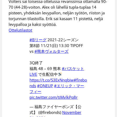
Volters sai toisessa ottelussa revanssinsa ottamalla 90-
70 (44-28)-voiton. Alex oli lähellä tupla-tuplaa 14
pisteen, yhdeksän levypallon, neljän syötön, riiston ja
torjunnan tilastoilla. Erik sai kasaan 11 pistettä, neljä
levypalloa ja kaksi syöttöä.
Ottelutilastot
#Bリーグ
2021-22シーズン
第8節 11/21(日) 13:30 TIPOFF
vs
#熊本ヴォルターズ
3Q終了
福島 48 – 69 熊本
#バスケット
LIVE
で生配信中
https://t.co/S3ExNnqbiw
#firebo
nds
#ONEUP
#エリック・マー
フィー
pic.twitter.com/tiMvlkPq8r
— 福島ファイヤーボンズ【公
式】 (@firebonds)
November