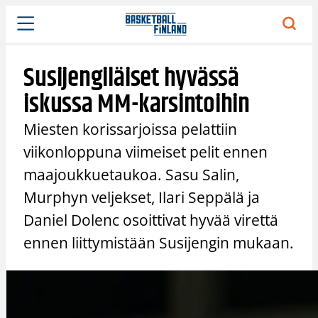
Siirry
sisältöön
Susijengiläiset hyvässä
iskussa MM-karsintoihin
Miesten korissarjoissa pelattiin
viikonloppuna viimeiset pelit ennen
maajoukkuetaukoa. Sasu Salin,
Murphyn veljekset, Ilari Seppälä ja
Daniel Dolenc osoittivat hyvää virettä
ennen liittymistään Susijengin mukaan.