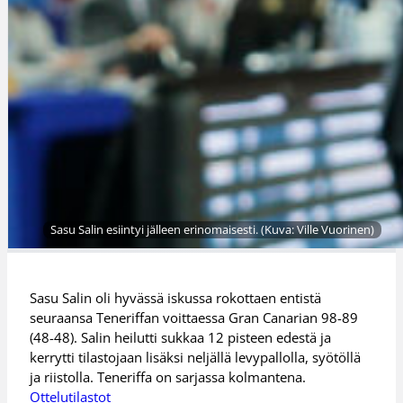
Sasu Salin esiintyi jälleen erinomaisesti. (Kuva: Ville Vuorinen)
Sasu Salin oli hyvässä iskussa rokottaen entistä
seuraansa Teneriffan voittaessa Gran Canarian 98-89
(48-48). Salin heilutti sukkaa 12 pisteen edestä ja
kerrytti tilastojaan lisäksi neljällä levypallolla, syötöllä
ja riistolla. Teneriffa on sarjassa kolmantena.
Ottelutilastot