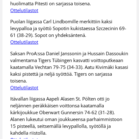
huolimatta Pitesti on sarjassa toisena.
Ottelutilastot
Puolan liigassa Carl Lindbomille merkittiin kaksi
levypalloa ja syöttö Sopotin kukistaessa Szczecinin 69-
61 (38-29). Sopot on yhdeksäntenä.
Ottelutilastot
Saksan ProA:ssa Daniel Janssonin ja Hussain Dassoukin
valmentama Tigers Tübingen kasvatti voittoputkeaan
kaatamalla Vechtan 79-75 (34-33). Aatu Kivimäki kasasi
kaksi pistettä ja neljä syöttöä. Tigers on sarjassa
toisena.
Ottelutilastot
Itävallan liigassa Aapeli Alasen St. Pölten otti jo
neljännen peräkkäisen voittonsa kaatamalla
kärkijoukkue Oberwart Gunnersin 74-62 (31-28).
Alanen lukeutui oman joukkueensa parhaimmistoon
15 pisteellä, seitsemällä levypallolla, syötöllä ja
kahdella riistolla.