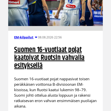
08.08.2026 22:56
EM-kilpailut
Suomen 16-vuotiaat pojat
kaatoivat Ruotsin vahvalla
esityksellä
Suomen 16-vuotiaat pojat nappasivat toisen
peräkkäisen voittonsa B-divisioonan EM-
kisoissa, kun Ruotsi kaatui lukemin 98–79.
Suomi johti ottelua alusta loppuun ja rakensi
ratkaisevan eron vahvan ensimmäisen puoliajan
aikana.