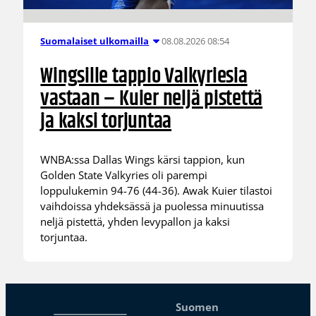
08.08.2026 08:54
Suomalaiset ulkomailla
Wingsille tappio Valkyriesia
vastaan – Kuier neljä pistettä
ja kaksi torjuntaa
WNBA:ssa Dallas Wings kärsi tappion, kun
Golden State Valkyries oli parempi
loppulukemin 94-76 (44-36). Awak Kuier tilastoi
vaihdoissa yhdeksässä ja puolessa minuutissa
neljä pistettä, yhden levypallon ja kaksi
torjuntaa.
Suomen