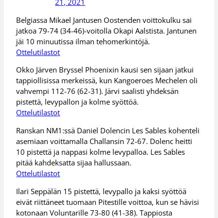
21, 2021
Belgiassa Mikael Jantusen Oostenden voittokulku sai
jatkoa 79-74 (34-46)-voitolla Okapi Aalstista. Jantunen
jäi 10 minuutissa ilman tehomerkintöjä.
Ottelutilastot
Okko Järven Bryssel Phoenixin kausi sen sijaan jatkui
tappiollisissa merkeissä, kun Kangoeroes Mechelen oli
vahvempi 112-76 (62-31). Järvi saalisti yhdeksän
pistettä, levypallon ja kolme syöttöä.
Ottelutilastot
Ranskan NM1:ssä Daniel Dolencin Les Sables kohenteli
asemiaan voittamalla Challansin 72-67. Dolenc heitti
10 pistettä ja nappasi kolme levypalloa. Les Sables
pitää kahdeksatta sijaa hallussaan.
Ottelutilastot
Ilari Seppälän 15 pistettä, levypallo ja kaksi syöttöä
eivät riittäneet tuomaan Pitestille voittoa, kun se hävisi
kotonaan Voluntarille 73-80 (41-38). Tappiosta