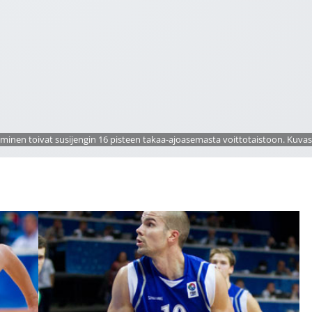
minen toivat susijengin 16 pisteen takaa-ajoasemasta voittotaistoon. Kuvass