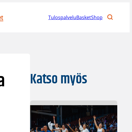
et
Tulospalvelu
BasketShop
a
Katso myös