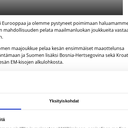
mpäri Eurooppaa ja olemme pystyneet poimimaan haluamamm
en mahdollisuuden pelata maailmanluokan joukkueita vasta
n.
 Suomen maajoukkue pelaa kesän ensimmäiset maaottelunsa
säntämaan ja Suomen lisäksi Bosnia-Hertsegovina sekä Kroat
 kesän EM-kisojen alkulohkosta.
lissa, jossa mukana ovat MM-hopeamitalisti Turkki, Aasian
Iran sekä Saksa.
onsa aikana Saksassa. Kutsu germaanien vieraaksi kävi
urnaus, johon osallistuvat myös Kroatia ja Turkki.
Yksityiskohdat
hteen samaan turnaukseen palvelee Dettmannin mukaan
itä