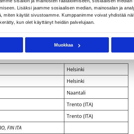
ahdesti lyhyen ajan sisään samaa joukkuetta vastaan.
mme sisällön ja mainosten räätälöimiseen, sosiaalisen median
iseen. Lisäksi jaamme sosiaalisen median, mainosalan ja analy
allissa kotiottelulla Albaniaa vastaan. Ottelun yhteydessä
, miten käytät sivustoamme. Kumppanimme voivat yhdistää näitä t
eelle tekemänsä kannustuskappaleen.
n kerätty, kun olet käyttänyt heidän palvelujaan.
2012
Muokkaa
Helsinki
Helsinki
Naantali
Trento (ITA)
Trento (ITA)
O, FIN ITA