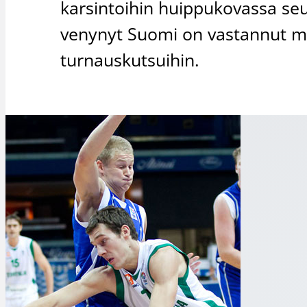
karsintoihin huippukovassa se
venynyt Suomi on vastannut myö
turnauskutsuihin.