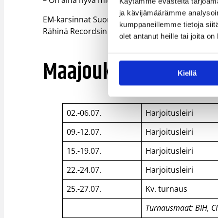
– On aina hyvä mitata kehitystään pelaamalla k
Käytämme evästeitä tarjoama
ja kävijämäärämme analysoim
EM-karsinnat Suomi aloittaa 17.8. Helsingin Jääh
kumppaneillemme tietoja siitä
Rähinä Recordsin artistit esittävät maajoukku
olet antanut heille tai joita o
Maajoukkueohjelma 
Kiellä
02.-06.07.
Harjoitusleiri
09.-12.07.
Harjoitusleiri
15.-19.07.
Harjoitusleiri
22.-24.07.
Harjoitusleiri
25.-27.07.
Kv. turnaus
Turnausmaat: BIH, CR