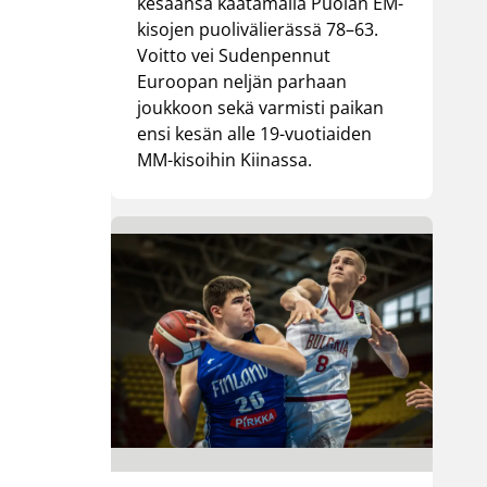
kesäänsä kaatamalla Puolan EM-
kisojen puolivälierässä 78–63.
Voitto vei Sudenpennut
Euroopan neljän parhaan
joukkoon sekä varmisti paikan
ensi kesän alle 19-vuotiaiden
MM-kisoihin Kiinassa.