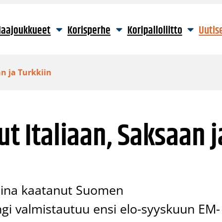
aajoukkueet
Korisperhe
Koripalloliitto
Uutis
an ja Turkkiin
ut Italiaan, Saksaan j
sina kaatanut Suomen
ngi valmistautuu ensi elo-syyskuun EM-