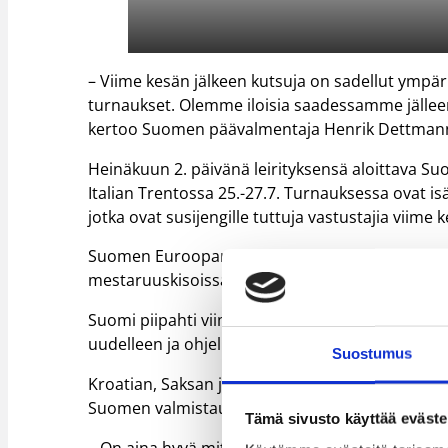
– Viime kesän jälkeen kutsuja on sadellut y
turnaukset. Olemme iloisia saadessamme jälle
kertoo Suomen päävalmentaja Henrik Dettman
Heinäkuun 2. päivänä leirityksensä aloittava
Italian Trentossa 25.-27.7. Turnauksessa ovat i
jotka ovat susijengille tuttuja vastustajia viime
Suomen Euroopan-kiertue jatkuu 2.-3.8. Istanbu
mestaruuskisoissa vain yhden ottelun hävinnyt 
Suomi piipahti viime kesänä valmistautumisjaks
uudelleen ja ohjelmassa on 11.-12.8. pelattava t
Suostumus
Kroatian, Saksan ja Turkin osallistuminen ka
Suomen valmistautumista.
Tämä sivusto käyttää eväste