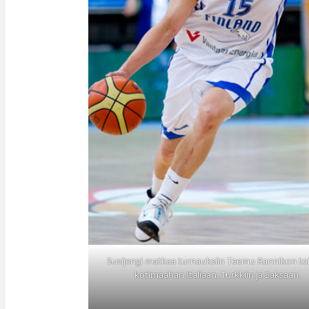
Susijengi matkaa turnauksiin Teemu Rannikon to
kotimaahan Italiaan, Turkkiin ja Saksaan.