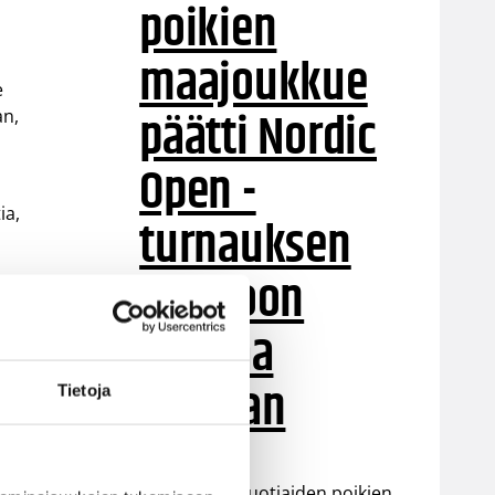
poikien
maajoukkue
e
päätti Nordic
an,
Open -
ia,
turnauksen
tappioon
Latviaa
vastaan
Tietoja
Suomen 15-vuotiaiden poikien