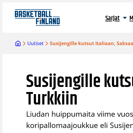
Siirry
sisältöön
Sarjat
M
Uutiset
Susijengille kutsut Italiaan, Saksa
Susijengille kuts
Turkkiin
Liudan huippumaita viime vuo
koripallomaajoukkue eli Susije