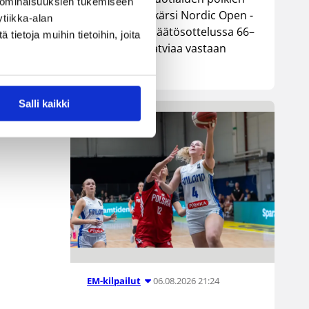
 ominaisuuksien tukemiseen
maajoukkue kärsi Nordic Open -
tiikka-alan
turnauksen päätösottelussa 66–
ietoja muihin tietoihin, joita
74-tappion Latviaa vastaan
Lohjalla.
Salli kaikki
06.08.2026 21:24
EM-kilpailut