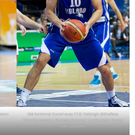
iseen
EM-karsinnat Suomi avaa 17.8. Helsingin Jäähallissa
Albaniaa vastaan. Kuvassa Suomen Tuukka Kotti. Kuvat:
Ville Vuorinen.