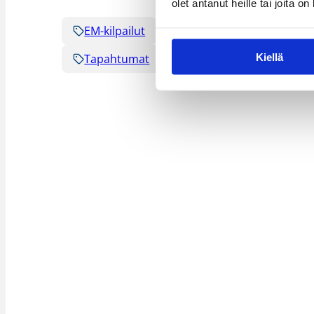
olet antanut heille tai joita o
EM-kilpailut
EM-kotikisat 2027
M
Kiellä
Tapahtumat
Vastuullisuus