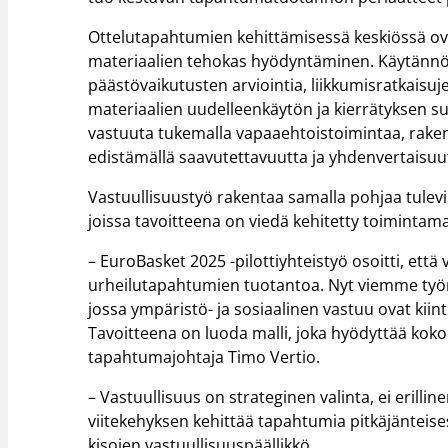
Ottelutapahtumien kehittämisessä keskiössä ov
materiaalien tehokas hyödyntäminen. Käytänn
päästövaikutusten arviointia, liikkumisratkais
materiaalien uudelleenkäytön ja kierrätyksen s
vastuuta tukemalla vapaaehtoistoimintaa, raken
edistämällä saavutettavuutta ja yhdenvertaisuu
Vastuullisuustyö rakentaa samalla pohjaa tulevill
joissa tavoitteena on viedä kehitetty toimintam
– EuroBasket 2025 -pilottiyhteistyö osoitti, ett
urheilutapahtumien tuotantoa. Nyt viemme työ
jossa ympäristö- ja sosiaalinen vastuu ovat kii
Tavoitteena on luoda malli, joka hyödyttää kok
tapahtumajohtaja Timo Vertio.
– Vastuullisuus on strateginen valinta, ei erilli
viitekehyksen kehittää tapahtumia pitkäjänteises
kisojen vastuullisuuspäällikkö.