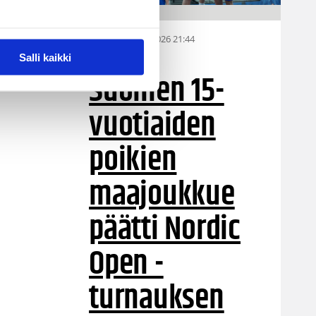
06.08.2026 21:44
MU15
Salli kaikki
Suomen 15-
vuotiaiden
poikien
maajoukkue
päätti Nordic
Open -
turnauksen