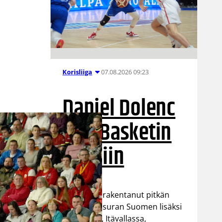
07.08.2026 09:23
Korisliiga
Daniel Dolenc
KTP-Basketin
haaviin
Dolenc on rakentanut pitkän
ammattilaisuran Suomen lisäksi
Ranskassa, Itävallassa,