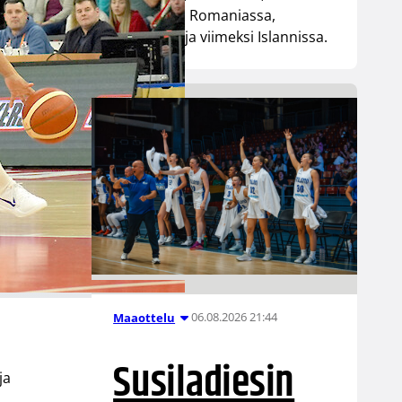
Liettuassa, Romaniassa,
Bosniassa ja viimeksi Islannissa.
06.08.2026 21:44
Maaottelu
Susiladiesin
ja