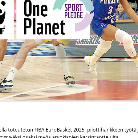
a toteutetun FIBA EuroBasket 2025 -pilottihankkeen työtä 
syväksi osaksi myös arvokisojen karsintaotteluita.