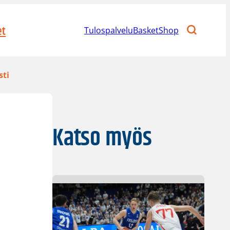
et
Tulospalvelu
BasketShop
sti
Katso myös