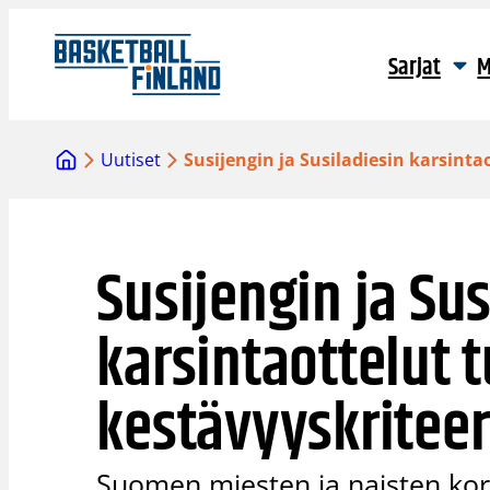
Siirry
sisältöön
Sarjat
M
Uutiset
Susijengin ja Susiladiesin karsint
Susijengin ja Sus
karsintaottelut 
kestävyyskriteer
Suomen miesten ja naisten kor