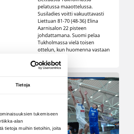
pelatussa maaottelussa.
Susiladies voitti vakuuttavasti
Liettuan 81-70 (48-36) Elina
Aarnisalon 22 pisteen
johdattamana. Suomi pelaa
Tukholmassa vielä toisen
ottelun, kun huomenna vastaan
tulee Ruotsi.
e
Tietoja
 ominaisuuksien tukemiseen
tiikka-alan
ietoja muihin tietoihin, joita