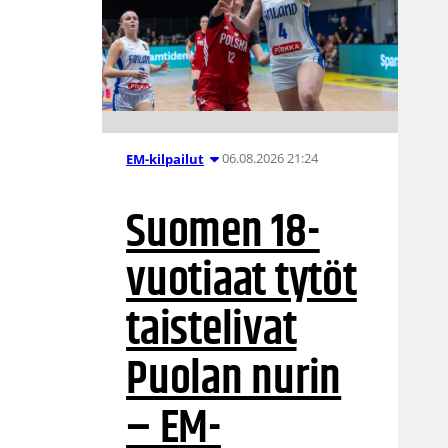
06.08.2026 21:24
EM-kilpailut
Suomen 18-
vuotiaat tytöt
taistelivat
Puolan nurin
– EM-