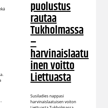
puolustus
ekä
rautaa
Tukholmassa
–
harvinaislaatu
inen voitto
Liettuasta
a.
a
Susiladies nappasi
-
harvinaislaatuisen voiton
Liettuasta Tukholmassa