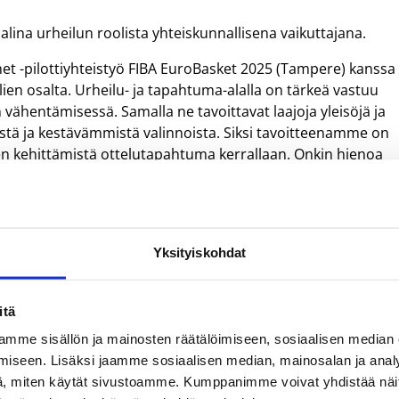
lina urheilun roolista yhteiskunnallisena vaikuttajana.
et -pilottiyhteistyö FIBA EuroBasket 2025 (Tampere) kanssa
lien osalta. Urheilu- ja tapahtuma-alalla on tärkeä vastuu
ähentämisessä. Samalla ne tavoittavat laajoja yleisöjä ja
sistä ja kestävämmistä valinnoista. Siksi tavoitteenamme on
jen kehittämistä ottelutapahtuma kerrallaan. Onkin hienoa
umien vastuullisuustyö rakentuu pitkäjänteisestä
 WWF One Planet -kestävyyskriteeristö selvästi tukee, iloitse
Yksityiskohdat
itä
mme sisällön ja mainosten räätälöimiseen, sosiaalisen median
iseen. Lisäksi jaamme sosiaalisen median, mainosalan ja analy
, miten käytät sivustoamme. Kumppanimme voivat yhdistää näitä t