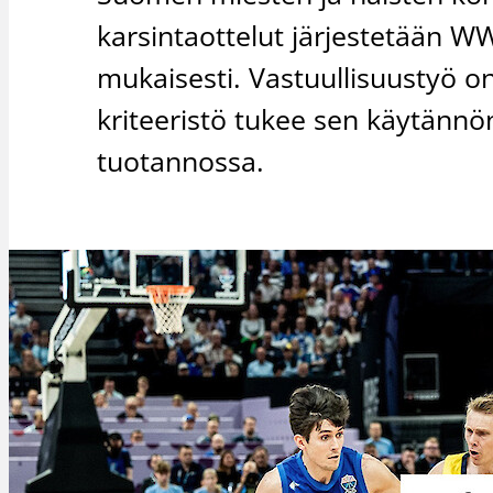
karsintaottelut järjestetään W
mukaisesti. Vastuullisuustyö on 
kriteeristö tukee sen käytänn
tuotannossa.