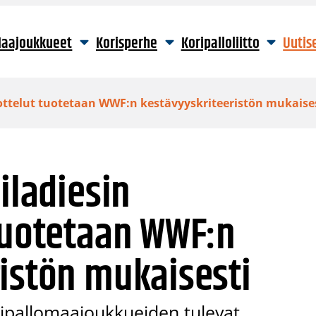
aajoukkueet
Korisperhe
Koripalloliitto
Uutis
aottelut tuotetaan WWF:n kestävyyskriteeristön mukaise
iladiesin
tuotetaan WWF:n
istön mukaisesti
ipallomaajoukkueiden tulevat