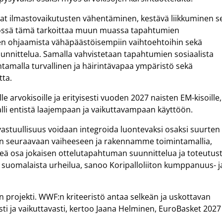
at ilmastovaikutusten vähentäminen, kestävä liikkuminen s
össä tämä tarkoittaa muun muassa tapahtumien
ujen ohjaamista vähäpäästöisempiin vaihtoehtoihin sekä
uunnittelua. Samalla vahvistetaan tapahtumien sosiaalista
tamalla turvallinen ja häirintävapaa ympäristö sekä
tta.
e arvokisoille ja erityisesti vuoden 2027 naisten EM-kisoille,
alli entistä laajempaan ja vaikuttavampaan käyttöön.
ä vastuullisuus voidaan integroida luontevaksi osaksi suurten
n seuraavaan vaiheeseen ja rakennamme toimintamallia,
nteä osa jokaisen ottelutapahtuman suunnittelua ja toteutust
o suomalaista urheilua, sanoo Koripalloliiton kumppanuus- j
nen projekti. WWF:n kriteeristö antaa selkeän ja uskottavan
ti ja vaikuttavasti, kertoo Jaana Helminen, EuroBasket 2027 