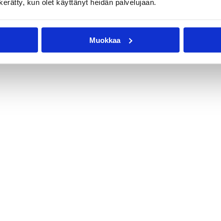
n kerätty, kun olet käyttänyt heidän palvelujaan.
aajoukkueet
Pääjuttu
Susijengi
Susiladies
Muokkaa