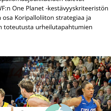
WF:n One Planet -kestävyyskriteeristön
osa Koripalloliiton strategiaa ja
ön toteutusta urheilutapahtumien