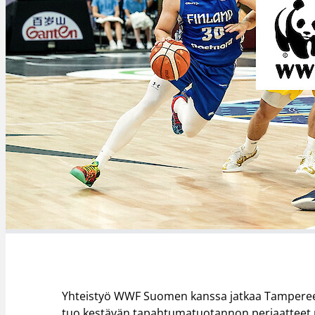
Yhteistyö WWF Suomen kanssa jatkaa Tampereell
tuo kestävän tapahtumatuotannon periaatteet py