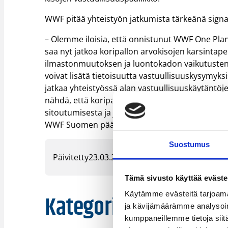
WWF pitää yhteistyön jatkumista tärkeänä signaa
– Olemme iloisia, että onnistunut WWF One Plan
saa nyt jatkoa koripallon arvokisojen karsintape
ilmastonmuutoksen ja luontokadon vaikutusten v
voivat lisätä tietoisuutta vastuullisuuskysymyk
jatkaa yhteistyössä alan vastuullisuuskäytäntö
nähdä, että koripallon arvokisojen ottelutapaht
sitoutumisesta ja jatkuvasta kehitystyöstä, jota
WWF Suomen pääsihteeri Jari Luukkonen.
Suostumus
Päivitetty
23.03.2026
Tämä sivusto käyttää eväste
Kategoriat
Käytämme evästeitä tarjoama
ja kävijämäärämme analysoim
kumppaneillemme tietoja siitä