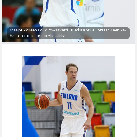
Maajoukkueen FoKoPo-kasvatti Tuukka Kotille Forssan Feeniks-
halli on tuttu harjoittelupaikka.