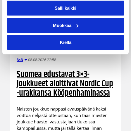
Salli kaikki
Muokkaa
Kiellä
08.08.2026 22:58
3×3
Suomea edustavat 3×3-
joukkueet aloittivat Nordic Cup
-urakkansa Kööpenhaminassa
Naisten joukkue nappasi avauspäivänä kaksi
voittoa neljästä ottelustaan, kun taas miesten
joukkue haastoi vastustajiaan tiukoissa
kamppailuissa, mutta jäi tällä kertaa ilman