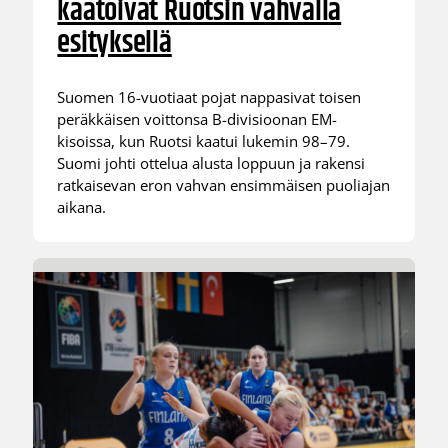
kaatoivat Ruotsin vahvalla
esityksellä
Suomen 16-vuotiaat pojat nappasivat toisen
peräkkäisen voittonsa B-divisioonan EM-
kisoissa, kun Ruotsi kaatui lukemin 98–79.
Suomi johti ottelua alusta loppuun ja rakensi
ratkaisevan eron vahvan ensimmäisen puoliajan
aikana.