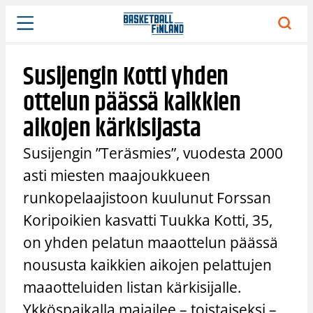
Siirry
sisältöön
Susijengin Kotti yhden
ottelun päässä kaikkien
aikojen kärkisijasta
Susijengin ”Teräsmies”, vuodesta 2000
asti miesten maajoukkueen
runkopelaajistoon kuulunut Forssan
Koripoikien kasvatti Tuukka Kotti, 35,
on yhden pelatun maaottelun päässä
noususta kaikkien aikojen pelattujen
maaotteluiden listan kärkisijalle.
Ykköspaikalla majailee – toistaiseksi –