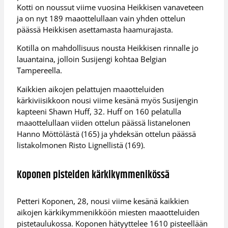
Kotti on noussut viime vuosina Heikkisen vanaveteen
ja on nyt 189 maaottelullaan vain yhden ottelun
päässä Heikkisen asettamasta haamurajasta.
Kotilla on mahdollisuus nousta Heikkisen rinnalle jo
lauantaina, jolloin Susijengi kohtaa Belgian
Tampereella.
Kaikkien aikojen pelattujen maaotteluiden
kärkiviisikkoon nousi viime kesänä myös Susijengin
kapteeni Shawn Huff, 32. Huff on 160 pelatulla
maaottelullaan viiden ottelun päässä listanelonen
Hanno Möttölästä (165) ja yhdeksän ottelun päässä
listakolmonen Risto Lignellistä (169).
Koponen pisteiden kärkikymmenikössä
Petteri Koponen, 28, nousi viime kesänä kaikkien
aikojen kärkikymmenikköön miesten maaotteluiden
pistetaulukossa. Koponen hätyyttelee 1610 pisteellään