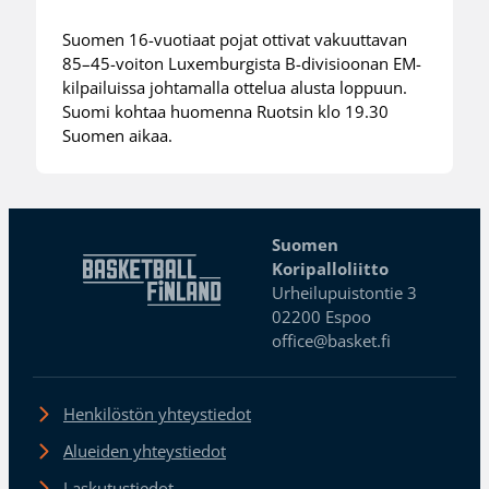
Suomen 16-vuotiaat pojat ottivat vakuuttavan
85–45-voiton Luxemburgista B-divisioonan EM-
kilpailuissa johtamalla ottelua alusta loppuun.
Suomi kohtaa huomenna Ruotsin klo 19.30
Suomen aikaa.
Suomen
Koripalloliitto
Urheilupuistontie 3
02200 Espoo
office@basket.fi
Henkilöstön yhteystiedot
Alueiden yhteystiedot
Laskutustiedot