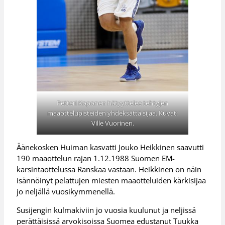
Petteri Koponen hätyyttelee tehtyjen
maaottelupisteiden yhdeksättä sijaa. Kuvat:
Ville Vuorinen.
Äänekosken Huiman kasvatti Jouko Heikkinen saavutti
190 maaottelun rajan 1.12.1988 Suomen EM-
karsintaottelussa Ranskaa vastaan. Heikkinen on näin
isännöinyt pelattujen miesten maaotteluiden kärkisijaa
jo neljällä vuosikymmenellä.
Susijengin kulmakiviin jo vuosia kuulunut ja neljissä
perättäisissä arvokisoissa Suomea edustanut Tuukka