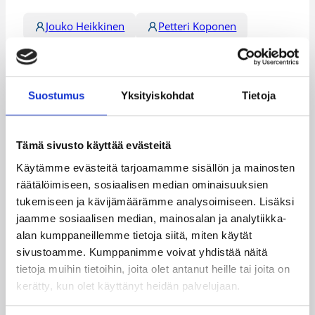
Jouko Heikkinen
Petteri Koponen
Shawn Huff
Tuukka Kotti
Kategoriat
Suostumus
Yksityiskohdat
Tietoja
Maajoukkue
Maajoukkueet
Tämä sivusto käyttää evästeitä
Pääjuttu
Susijengi
Käytämme evästeitä tarjoamamme sisällön ja mainosten
räätälöimiseen, sosiaalisen median ominaisuuksien
tukemiseen ja kävijämäärämme analysoimiseen. Lisäksi
jaamme sosiaalisen median, mainosalan ja analytiikka-
alan kumppaneillemme tietoja siitä, miten käytät
Katso myös
sivustoamme. Kumppanimme voivat yhdistää näitä
tietoja muihin tietoihin, joita olet antanut heille tai joita on
kerätty, kun olet käyttänyt heidän palvelujaan.