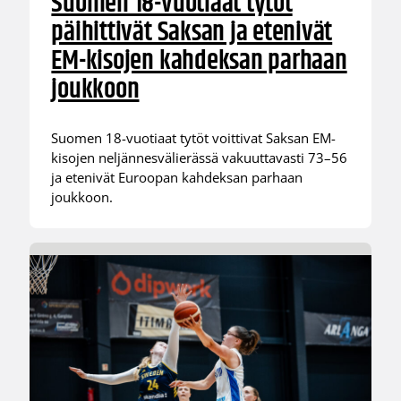
Suomen 18-vuotiaat tytöt
päihittivät Saksan ja etenivät
EM-kisojen kahdeksan parhaan
joukkoon
Suomen 18-vuotiaat tytöt voittivat Saksan EM-
kisojen neljännesvälierässä vakuuttavasti 73–56
ja etenivät Euroopan kahdeksan parhaan
joukkoon.