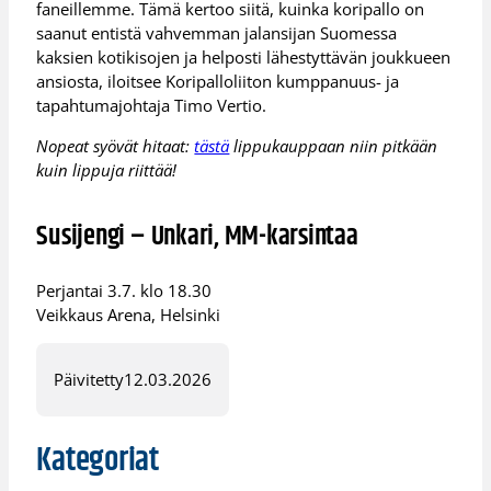
faneillemme. Tämä kertoo siitä, kuinka koripallo on
saanut entistä vahvemman jalansijan Suomessa
kaksien kotikisojen ja helposti lähestyttävän joukkueen
ansiosta, iloitsee Koripalloliiton kumppanuus- ja
tapahtumajohtaja Timo Vertio.
Nopeat syövät hitaat:
tästä
lippukauppaan niin pitkään
kuin lippuja riittää!
Susijengi – Unkari, MM-karsintaa
Perjantai 3.7. klo 18.30
Veikkaus Arena, Helsinki
Päivitetty
12.03.2026
Kategoriat