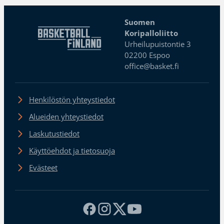
Suomen
Koripalloliitto
Urheilupuistontie 3
02200 Espoo
office@basket.fi
Henkilöstön yhteystiedot
Alueiden yhteystiedot
Laskutustiedot
Käyttöehdot ja tietosuoja
Evästeet