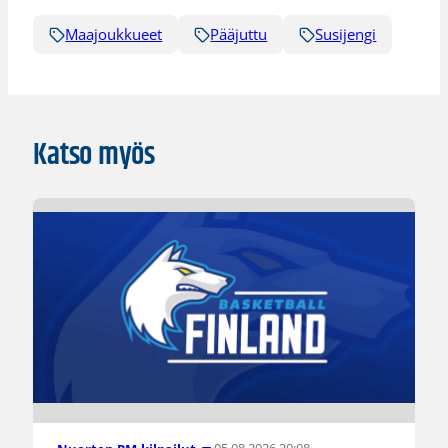
Maajoukkueet
Pääjuttu
Susijengi
Katso myös