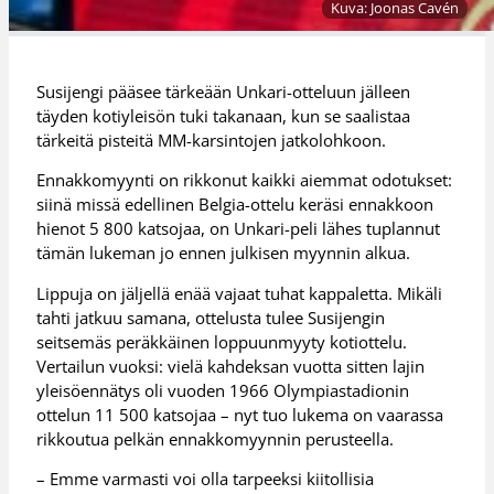
Kuva: Joonas Cavén
Susijengi pääsee tärkeään Unkari-otteluun jälleen
täyden kotiyleisön tuki takanaan, kun se saalistaa
tärkeitä pisteitä MM-karsintojen jatkolohkoon.
Ennakkomyynti on rikkonut kaikki aiemmat odotukset:
siinä missä edellinen Belgia-ottelu keräsi ennakkoon
hienot 5 800 katsojaa, on Unkari-peli lähes tuplannut
tämän lukeman jo ennen julkisen myynnin alkua.
Lippuja on jäljellä enää vajaat tuhat kappaletta. Mikäli
tahti jatkuu samana, ottelusta tulee Susijengin
seitsemäs peräkkäinen loppuunmyyty kotiottelu.
Vertailun vuoksi: vielä kahdeksan vuotta sitten lajin
yleisöennätys oli vuoden 1966 Olympiastadionin
ottelun 11 500 katsojaa – nyt tuo lukema on vaarassa
rikkoutua pelkän ennakkomyynnin perusteella.
– Emme varmasti voi olla tarpeeksi kiitollisia