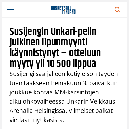
Siirry
sisältöön
Susijengin Unkari-pelin
julkinen lipunmyynti
käynnistynyt – otteluun
myyty yli 10 500 lippua
Susijengi saa jälleen kotiyleisön täyden
tuen taakseen heinäkuun 3. päivä, kun
joukkue kohtaa MM-karsintojen
alkulohkovaiheessa Unkarin Veikkaus
Arenalla Helsingissä. Viimeiset paikat
viedään nyt käsistä.