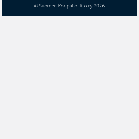
© Suomen Koripalloliitto ry 2026