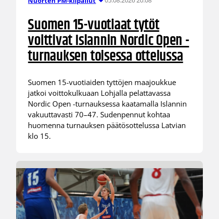
05.08.2026 20:08
Nuorten PM-kilpailut
Suomen 15-vuotiaat tytöt
voittivat Islannin Nordic Open -
turnauksen toisessa ottelussa
Suomen 15-vuotiaiden tyttöjen maajoukkue
jatkoi voittokulkuaan Lohjalla pelattavassa
Nordic Open -turnauksessa kaatamalla Islannin
vakuuttavasti 70–47. Sudenpennut kohtaa
huomenna turnauksen päätösottelussa Latvian
klo 15.