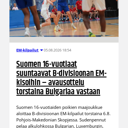
05.08.2026 18:54
EM-kilpailut
Suomen 16-vuotiaat
suuntaavat B-divisioonan EM-
kisoihin – avausottelu
torstaina Bulgariaa vastaan
Suomen 16-vuotiaiden poikien maajoukkue
aloittaa B-divisioonan EM-kilpailut torstaina 6.8.
Pohjois-Makedonian Skopjessa. Sudenpennut
pelaa alkulohkossa Bulgarian, Luxemburgin,