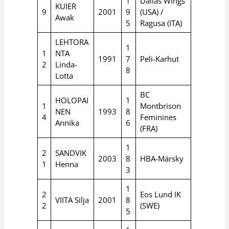
1
Dallas Wings
KUIER
9
2001
9
(USA) /
Awak
5
Ragusa (ITA)
LEHTORA
1
1
NTA
1991
7
Peli-Karhut
2
Linda-
8
Lotta
BC
HOLOPAI
1
1
Montbrison
NEN
1993
8
4
Feminines
Annika
6
(FRA)
1
2
SANDVIK
2003
8
HBA-Märsky
1
Henna
3
1
2
Eos Lund IK
VIITA Silja
2001
8
2
(SWE)
5