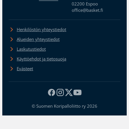
02200 Espoo
office@basket.fi
Henkilöstön yhteystiedot
Alueiden yhteystiedot
Laskutustiedot
Käyttöehdot ja tietosuoja
Evästeet
© Suomen Koripalloliitto ry 2026