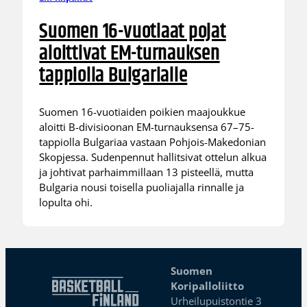
Suomen 16-vuotiaat pojat
aloittivat EM-turnauksen
tappiolla Bulgarialle
Suomen 16-vuotiaiden poikien maajoukkue
aloitti B-divisioonan EM-turnauksensa 67–75-
tappiolla Bulgariaa vastaan Pohjois-Makedonian
Skopjessa. Sudenpennut hallitsivat ottelun alkua
ja johtivat parhaimmillaan 13 pisteellä, mutta
Bulgaria nousi toisella puoliajalla rinnalle ja
lopulta ohi.
Suomen
Koripalloliitto
Urheilupuistontie 3