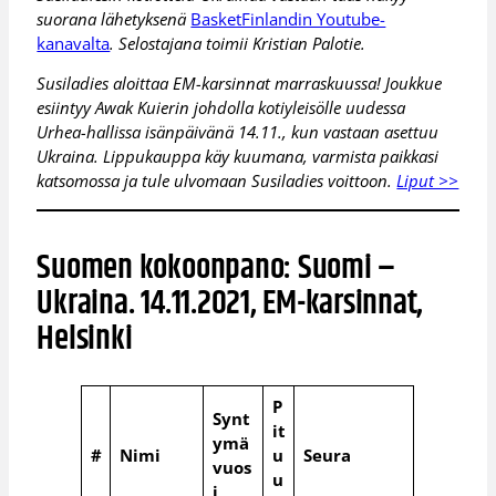
suorana lähetyksenä
BasketFinlandin Youtube-
kanavalta
. Selostajana toimii Kristian Palotie.
Susiladies aloittaa EM-karsinnat marraskuussa! Joukkue
esiintyy Awak Kuierin johdolla kotiyleisölle uudessa
Urhea-hallissa isänpäivänä 14.11., kun vastaan asettuu
Ukraina. Lippukauppa käy kuumana, varmista paikkasi
katsomossa ja tule ulvomaan Susiladies voittoon.
Liput >>
Suomen kokoonpano: Suomi –
Ukraina. 14.11.2021, EM-karsinnat,
Helsinki
P
Synt
it
ymä
#
Nimi
u
Seura
vuos
u
i