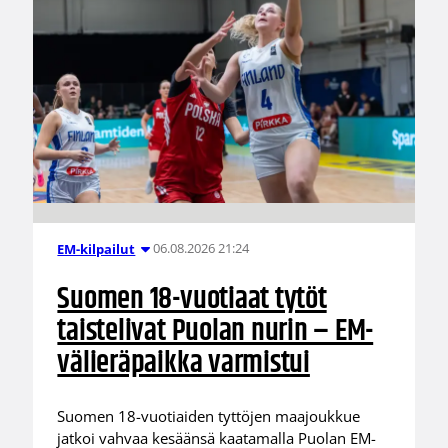
06.08.2026 21:24
EM-kilpailut
Suomen 18-vuotiaat tytöt
taistelivat Puolan nurin – EM-
välieräpaikka varmistui
Suomen 18-vuotiaiden tyttöjen maajoukkue
jatkoi vahvaa kesäänsä kaatamalla Puolan EM-