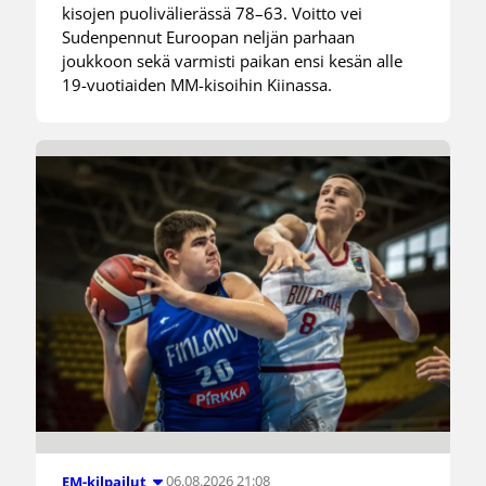
kisojen puolivälierässä 78–63. Voitto vei
Sudenpennut Euroopan neljän parhaan
joukkoon sekä varmisti paikan ensi kesän alle
19-vuotiaiden MM-kisoihin Kiinassa.
06.08.2026 21:08
EM-kilpailut