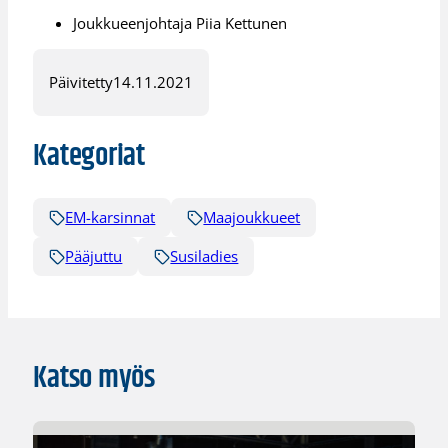
Joukkueenjohtaja Piia Kettunen
Päivitetty
14.11.2021
Kategoriat
EM-karsinnat
Maajoukkueet
Pääjuttu
Susiladies
Katso myös