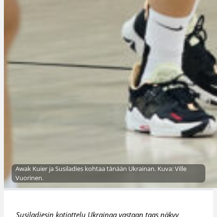
Awak Kuier ja Susiladies kohtaa tänään Ukrainan. Kuva: Ville
Vuorinen.
Susiladiesin kotiottelu Ukrainaa vastaan taas näkyy