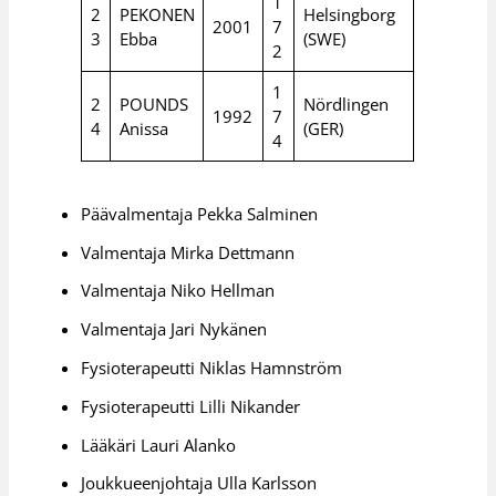
1
2
PEKONEN
Helsingborg
2001
7
3
Ebba
(SWE)
2
1
2
POUNDS
Nördlingen
1992
7
4
Anissa
(GER)
4
Päävalmentaja Pekka Salminen
Valmentaja Mirka Dettmann
Valmentaja Niko Hellman
Valmentaja Jari Nykänen
Fysioterapeutti Niklas Hamnström
Fysioterapeutti Lilli Nikander
Lääkäri Lauri Alanko
Joukkueenjohtaja Ulla Karlsson