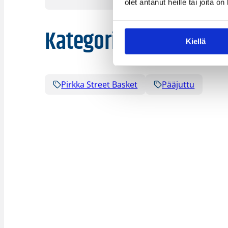
olet antanut heille tai joita o
Kategoriat
Kiellä
Pirkka Street Basket
Pääjuttu