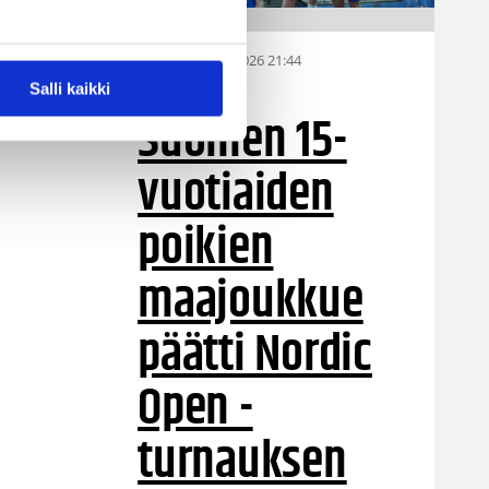
06.08.2026 21:44
MU15
Salli kaikki
Suomen 15-
vuotiaiden
poikien
maajoukkue
päätti Nordic
Open -
turnauksen