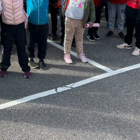
puolustus
rautaa
Tukholmassa
–
harvinaislaatu
inen voitto
Liettuasta
Susiladies nappasi
harvinaislaatuisen voiton
Liettuasta Tukholmassa