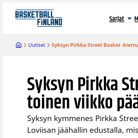
Siirry
sisältöön
Sarjat
M
Uutiset
Syksyn Pirkka Street Basket -kiert
Syksyn Pirkka St
toinen viikko pä
Syksyn kymmenes Pirkka Street
Loviisan jäähallin edustalla, mi