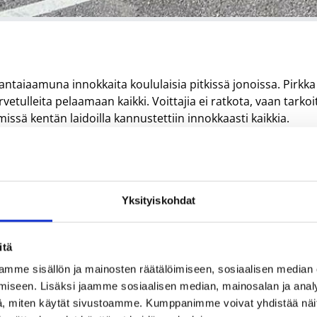
jantaiaamuna innokkaita koululaisia pitkissä jonoissa. Pirkka
etulleita pelaamaan kaikki. Voittajia ei ratkota, vaan tarkoi
ssä kentän laidoilla kannustettiin innokkaasti kaikkia.
aripalkintoja, Pirkka-pillimehuja ja -reppuja, ja nämä villitsi
 tuuletuksiin. Kentillä nähtiin myös hienoja koreja, ylävito
 polkupyörillä, ja vauhdikkaan päivän päätteeksi paikalta
Yksityiskohdat
loliiton ja K-ryhmän päivittäistavaratoimialan Pikkusudet-
 liikunnallisuutta. Syksyn kiertueen viimeinen kokonainen
itä
pungissa.
mme sisällön ja mainosten räätälöimiseen, sosiaalisen median
iseen. Lisäksi jaamme sosiaalisen median, mainosalan ja analy
, miten käytät sivustoamme. Kumppanimme voivat yhdistää näitä t