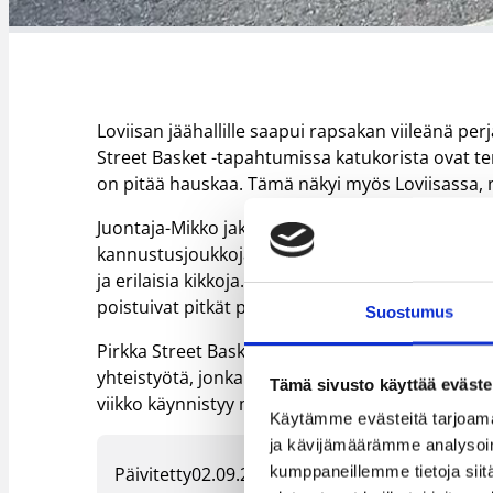
Loviisan jäähallille saapui rapsakan viileänä per
Street Basket -tapahtumissa katukorista ovat terv
on pitää hauskaa. Tämä näkyi myös Loviisassa, mi
Juontaja-Mikko jakoi lavalta pelien välissä tsempp
kannustusjoukkoja ihmispyramideihin ja hienoihin
ja erilaisia kikkoja. Moni luokka saapui paikalle
poistuivat pitkät pyöräletkat.
Suostumus
Pirkka Street Basket 2022 on osa Suomen Koripal
yhteistyötä, jonka tavoitteena on edistää lasten
Tämä sivusto käyttää eväste
viikko käynnistyy maanantaina 5.9 Uudessakau
Käytämme evästeitä tarjoama
ja kävijämäärämme analysoim
kumppaneillemme tietoja siitä
Päivitetty
02.09.2022