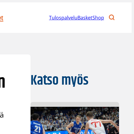
et
Tulospalvelu
BasketShop
n
Katso myös
nä