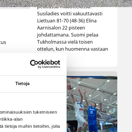
pelatussa maaottelussa.
Susiladies voitti vakuuttavasti
Liettuan 81-70 (48-36) Elina
Aarnisalon 22 pisteen
johdattamana. Suomi pelaa
Tukholmassa vielä toisen
tus
ottelun, kun huomenna vastaan
tulee Ruotsi.
vät
sia
Tietoja
 ominaisuuksien tukemiseen
tiikka-alan
ietoja muihin tietoihin, joita