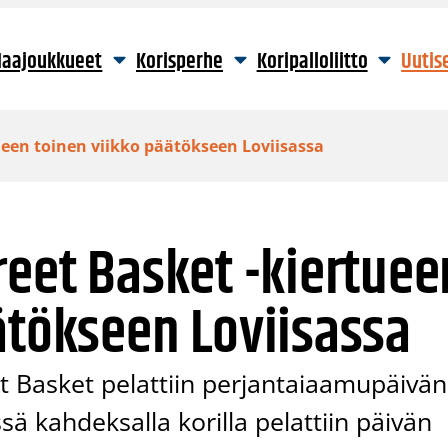
aajoukkueet
Korisperhe
Koripalloliitto
Uutis
ueen toinen viikko päätökseen Loviisassa
reet Basket -kiertuee
ätökseen Loviisassa
 Basket pelattiin perjantaiaamupäivä
ssä kahdeksalla korilla pelattiin päivän