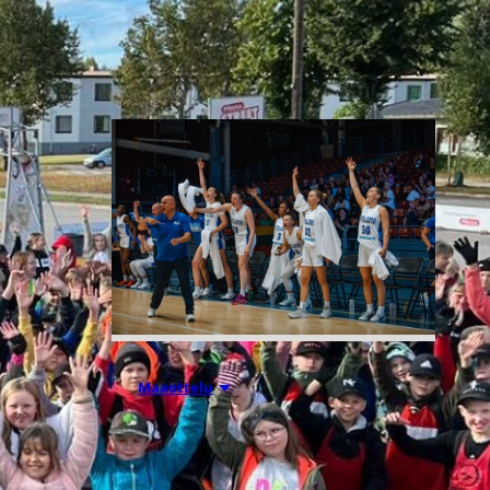
Liettuassa, Romaniassa,
Bosniassa ja viimeksi Islannissa.
06.08.2026 21:44
Maaottelu
Susiladiesin