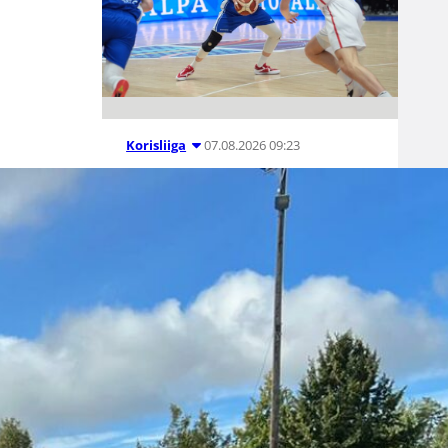
07.08.2026 09:23
Korisliiga
Daniel Dolenc
KTP-Basketin
haaviin
Dolenc on rakentanut pitkän
ammattilaisuran Suomen lisäksi
Ranskassa, Itävallassa,