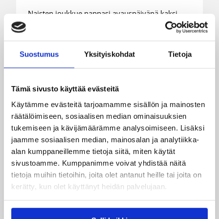
Naisten joukkue nappasi avauspäivänä kaksi
voittoa neljästä ottelustaan, kun taas miesten
joukkue haastoi vastustajiaan tiukoissa
kamppailuissa, mutta jäi tällä kertaa ilman
Suostumus
Yksityiskohdat
Tietoja
voittoja.
Tämä sivusto käyttää evästeitä
Käytämme evästeitä tarjoamamme sisällön ja mainosten
räätälöimiseen, sosiaalisen median ominaisuuksien
tukemiseen ja kävijämäärämme analysoimiseen. Lisäksi
jaamme sosiaalisen median, mainosalan ja analytiikka-
alan kumppaneillemme tietoja siitä, miten käytät
sivustoamme. Kumppanimme voivat yhdistää näitä
tietoja muihin tietoihin, joita olet antanut heille tai joita on
kerätty, kun olet käyttänyt heidän palvelujaan.
06.08.2026 10:14
Maajoukkueet