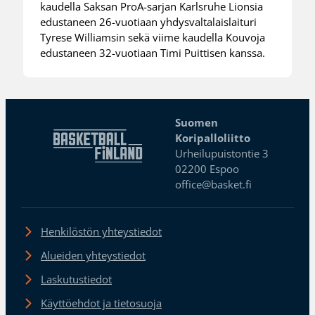
kaudella Saksan ProA-sarjan Karlsruhe Lionsia
edustaneen 26-vuotiaan yhdysvaltalaislaituri
Tyrese Williamsin sekä viime kaudella Kouvoja
edustaneen 32-vuotiaan Timi Puittisen kanssa.
Suomen
Koripalloliitto
Urheilupuistontie 3
02200 Espoo
office@basket.fi
Henkilöstön yhteystiedot
Alueiden yhteystiedot
Laskutustiedot
Käyttöehdot ja tietosuoja