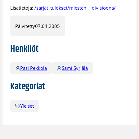
Lisätietoja:
/sarjat_tulokset/miesten_i_divisioona/
Päivitetty
07.04.2005
Henkilöt
Pasi Pekkola
Sami Syrjälä
Kategoriat
Yleiset