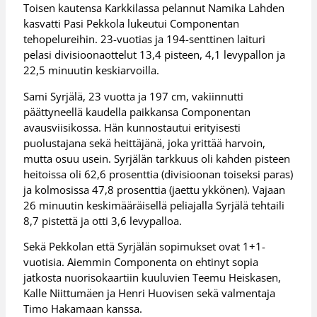
Toisen kautensa Karkkilassa pelannut Namika Lahden
kasvatti Pasi Pekkola lukeutui Componentan
tehopelureihin. 23-vuotias ja 194-senttinen laituri
pelasi divisioonaottelut 13,4 pisteen, 4,1 levypallon ja
22,5 minuutin keskiarvoilla.
Sami Syrjälä, 23 vuotta ja 197 cm, vakiinnutti
päättyneellä kaudella paikkansa Componentan
avausviisikossa. Hän kunnostautui erityisesti
puolustajana sekä heittäjänä, joka yrittää harvoin,
mutta osuu usein. Syrjälän tarkkuus oli kahden pisteen
heitoissa oli 62,6 prosenttia (divisioonan toiseksi paras)
ja kolmosissa 47,8 prosenttia (jaettu ykkönen). Vajaan
26 minuutin keskimääräisellä peliajalla Syrjälä tehtaili
8,7 pistettä ja otti 3,6 levypalloa.
Sekä Pekkolan että Syrjälän sopimukset ovat 1+1-
vuotisia. Aiemmin Componenta on ehtinyt sopia
jatkosta nuorisokaartiin kuuluvien Teemu Heiskasen,
Kalle Niittumäen ja Henri Huovisen sekä valmentaja
Timo Hakamaan kanssa.