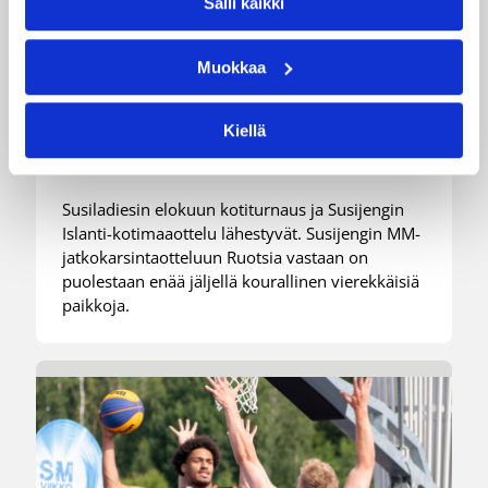
Salli kaikki
Edulliset liput Susijengin ja
Susiladiesin elokuun
Muokkaa
kotimaaotteluihin nyt
Kiellä
myynnissä
Susiladiesin elokuun kotiturnaus ja Susijengin
Islanti-kotimaaottelu lähestyvät. Susijengin MM-
jatkokarsintaotteluun Ruotsia vastaan on
puolestaan enää jäljellä kourallinen vierekkäisiä
paikkoja.