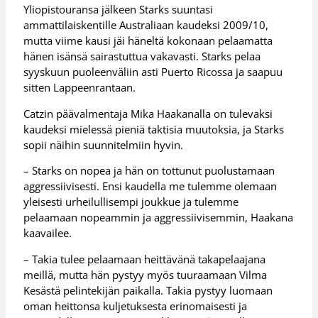
Yliopistouransa jälkeen Starks suuntasi
ammattilaiskentille Australiaan kaudeksi 2009/10,
mutta viime kausi jäi häneltä kokonaan pelaamatta
hänen isänsä sairastuttua vakavasti. Starks pelaa
syyskuun puoleenväliin asti Puerto Ricossa ja saapuu
sitten Lappeenrantaan.
Catzin päävalmentaja Mika Haakanalla on tulevaksi
kaudeksi mielessä pieniä taktisia muutoksia, ja Starks
sopii näihin suunnitelmiin hyvin.
– Starks on nopea ja hän on tottunut puolustamaan
aggressiivisesti. Ensi kaudella me tulemme olemaan
yleisesti urheilullisempi joukkue ja tulemme
pelaamaan nopeammin ja aggressiivisemmin, Haakana
kaavailee.
– Takia tulee pelaamaan heittävänä takapelaajana
meillä, mutta hän pystyy myös tuuraamaan Vilma
Kesästä pelintekijän paikalla. Takia pystyy luomaan
oman heittonsa kuljetuksesta erinomaisesti ja