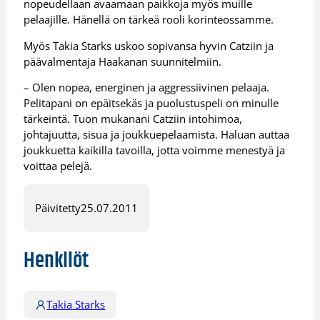
nopeudellaan avaamaan paikkoja myös muille
pelaajille. Hänellä on tärkeä rooli korinteossamme.
Myös Takia Starks uskoo sopivansa hyvin Catziin ja
päävalmentaja Haakanan suunnitelmiin.
– Olen nopea, energinen ja aggressiivinen pelaaja.
Pelitapani on epäitsekäs ja puolustuspeli on minulle
tärkeintä. Tuon mukanani Catziin intohimoa,
johtajuutta, sisua ja joukkuepelaamista. Haluan auttaa
joukkuetta kaikilla tavoilla, jotta voimme menestyä ja
voittaa pelejä.
Päivitetty
25.07.2011
Henkilöt
Takia Starks