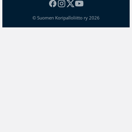
© Suomen Koripalloliitto ry 2026