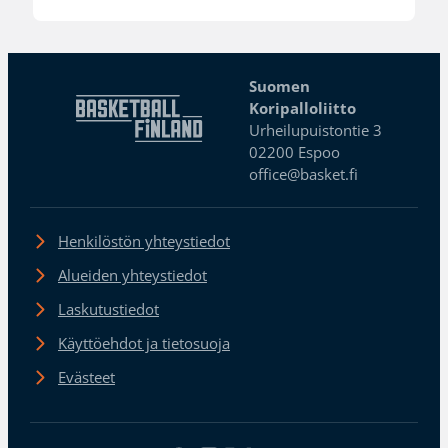
Suomen
Koripalloliitto
Urheilupuistontie 3
02200 Espoo
office@basket.fi
Henkilöstön yhteystiedot
Alueiden yhteystiedot
Laskutustiedot
Käyttöehdot ja tietosuoja
Evästeet