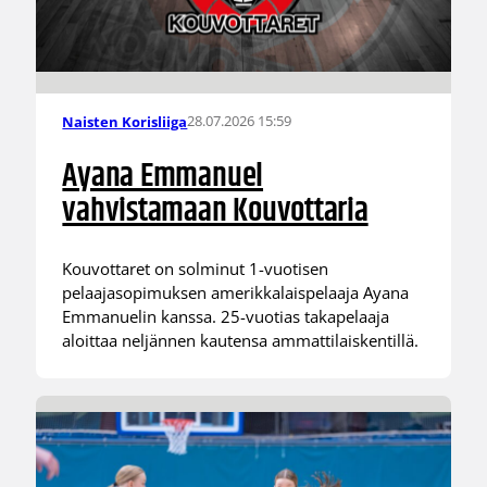
28.07.2026 15:59
Naisten Korisliiga
Ayana Emmanuel
vahvistamaan Kouvottaria
Kouvottaret on solminut 1-vuotisen
pelaajasopimuksen amerikkalaispelaaja Ayana
Emmanuelin kanssa. 25-vuotias takapelaaja
aloittaa neljännen kautensa ammattilaiskentillä.