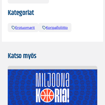
Kategoriat
Erotuomarit
Koripalloliitto
Katso myös