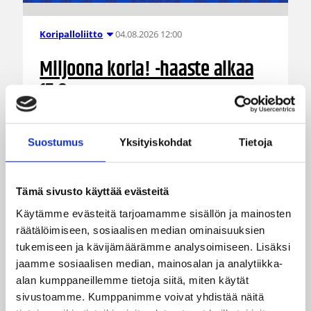
04.08.2026 12:00
Koripalloliitto
Miljoona koria! -haaste alkaa
17.8.
Haaste tarjoaa seuroille valmiin konseptin
Suostumus
Yksityiskohdat
Tietoja
innostaa mukaan uusia pelaajia ja syventää
yhteistyötä koulujen kanssa.
Tämä sivusto käyttää evästeitä
Käytämme evästeitä tarjoamamme sisällön ja mainosten
räätälöimiseen, sosiaalisen median ominaisuuksien
tukemiseen ja kävijämäärämme analysoimiseen. Lisäksi
jaamme sosiaalisen median, mainosalan ja analytiikka-
alan kumppaneillemme tietoja siitä, miten käytät
sivustoamme. Kumppanimme voivat yhdistää näitä