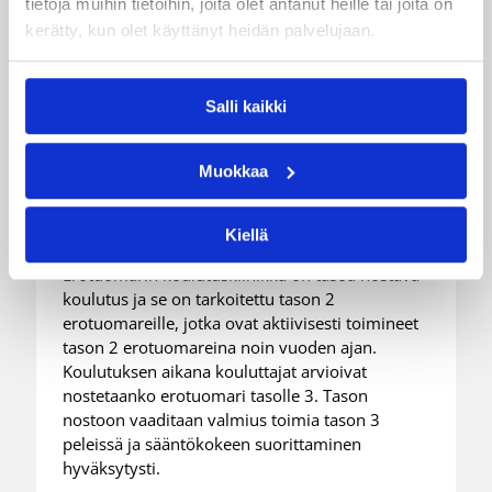
tietoja muihin tietoihin, joita olet antanut heille tai joita on
kerätty, kun olet käyttänyt heidän palvelujaan.
04.08.2026 10:02
Erotuomarit
Salli kaikki
Kauden 2026-27
erotuomareiden
Muokkaa
koulutusklinikat
Kiellä
Erotuomarin koulutusklinikka on tasoa nostava
koulutus ja se on tarkoitettu tason 2
erotuomareille, jotka ovat aktiivisesti toimineet
tason 2 erotuomareina noin vuoden ajan.
Koulutuksen aikana kouluttajat arvioivat
nostetaanko erotuomari tasolle 3. Tason
nostoon vaaditaan valmius toimia tason 3
peleissä ja sääntökokeen suorittaminen
hyväksytysti.