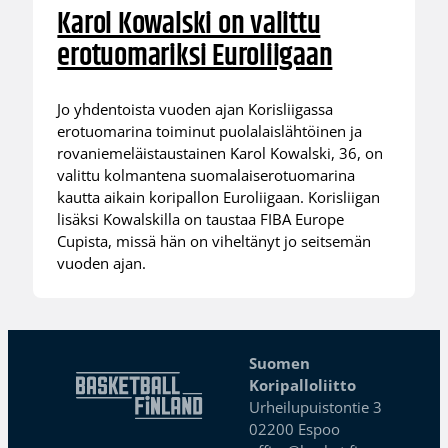
Karol Kowalski on valittu
erotuomariksi Euroliigaan
Jo yhdentoista vuoden ajan Korisliigassa
erotuomarina toiminut puolalaislähtöinen ja
rovaniemeläistaustainen Karol Kowalski, 36, on
valittu kolmantena suomalaiserotuomarina
kautta aikain koripallon Euroliigaan. Korisliigan
lisäksi Kowalskilla on taustaa FIBA Europe
Cupista, missä hän on viheltänyt jo seitsemän
vuoden ajan.
Suomen
Koripalloliitto
Urheilupuistontie 3
02200 Espoo