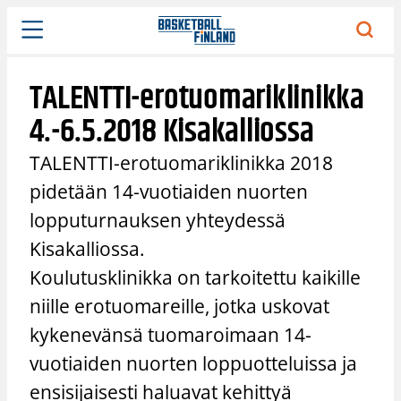
Siirry
sisältöön
TALENTTI-erotuomariklinikka
4.-6.5.2018 Kisakalliossa
TALENTTI-erotuomariklinikka 2018
pidetään 14-vuotiaiden nuorten
lopputurnauksen yhteydessä
Kisakalliossa.
Koulutusklinikka on tarkoitettu kaikille
niille erotuomareille, jotka uskovat
kykenevänsä tuomaroimaan 14-
vuotiaiden nuorten loppuotteluissa ja
ensisijaisesti haluavat kehittyä