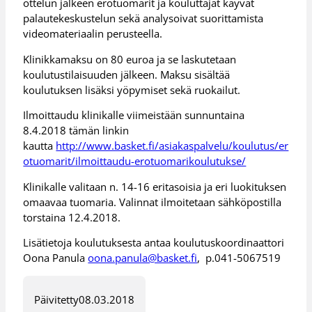
ottelun jälkeen erotuomarit ja kouluttajat käyvät
palautekeskustelun sekä analysoivat suorittamista
videomateriaalin perusteella.
Klinikkamaksu on 80 euroa ja se laskutetaan
koulutustilaisuuden jälkeen. Maksu sisältää
koulutuksen lisäksi yöpymiset sekä ruokailut.
Ilmoittaudu klinikalle viimeistään sunnuntaina
8.4.2018 tämän linkin
kautta
http://www.basket.fi/asiakaspalvelu/koulutus/er
otuomarit/ilmoittaudu-erotuomarikoulutukse/
Klinikalle valitaan n. 14-16 eritasoisia ja eri luokituksen
omaavaa tuomaria. Valinnat ilmoitetaan sähköpostilla
torstaina 12.4.2018.
Lisätietoja koulutuksesta antaa koulutuskoordinaattori
Oona Panula
oona.panula@basket.fi
, p.041-5067519
Päivitetty
08.03.2018