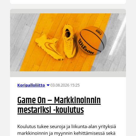
03.08.2026 15:25
Koripalloliitto
Game On – Markkinoinnin
mestariksi -koulutus
Koulutus tukee seuroja ja liikunta-alan yrityksiä
markkinoinnin ja myynnin kehittämisessä sekä