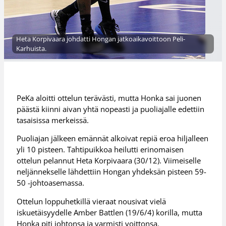
Heta Korpivaara johdatti Hongan jatkoaikavoittoon Peli-
Karhuista.
PeKa aloitti ottelun terävästi, mutta Honka sai juonen
päästä kiinni aivan yhtä nopeasti ja puoliajalle edettiin
tasaisissa merkeissä.
Puoliajan jälkeen emännät alkoivat repiä eroa hiljalleen
yli 10 pisteen. Tahtipuikkoa heilutti erinomaisen
ottelun pelannut Heta Korpivaara (30/12). Viimeiselle
neljännekselle lähdettiin Hongan yhdeksän pisteen 59-
50 -johtoasemassa.
Ottelun loppuhetkillä vieraat nousivat vielä
iskuetäisyydelle Amber Battlen (19/6/4) korilla, mutta
Honka piti johtonsa ja varmisti voittonsa.