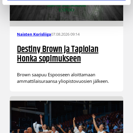
07.08.2026 09:14
Naisten Korisliiga
Destiny Brown ja Tapiolan
Honka sopimukseen
Brown saapuu Espooseen aloittamaan
ammattilaisuraansa yliopistovuosien jälkeen.