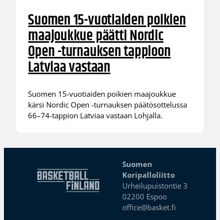
Suomen 15-vuotiaiden poikien
maajoukkue päätti Nordic
Open -turnauksen tappioon
Latviaa vastaan
Suomen 15-vuotiaiden poikien maajoukkue
kärsi Nordic Open -turnauksen päätösottelussa
66–74-tappion Latviaa vastaan Lohjalla.
Suomen
Koripalloliitto
Urheilupuistontie 3
02200 Espoo
office@basket.fi