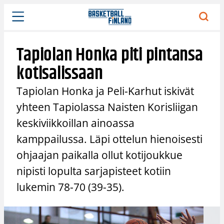
Siirry
sisältöön
Tapiolan Honka piti pintansa
kotisalissaan
Tapiolan Honka ja Peli-Karhut iskivät
yhteen Tapiolassa Naisten Korisliigan
keskiviikkoillan ainoassa
kamppailussa. Läpi ottelun hienoisesti
ohjaajan paikalla ollut kotijoukkue
nipisti lopulta sarjapisteet kotiin
lukemin 78-70 (39-35).