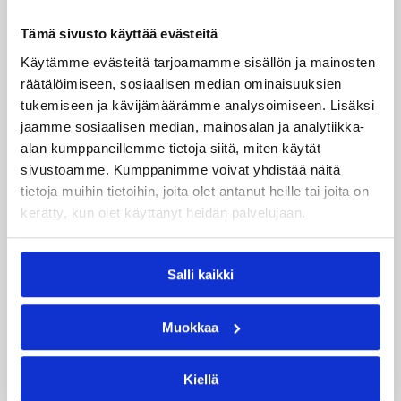
Tämä sivusto käyttää evästeitä
07.08.2026 09:23
Korisliiga
Käytämme evästeitä tarjoamamme sisällön ja mainosten
räätälöimiseen, sosiaalisen median ominaisuuksien
Daniel Dolenc KTP-Basketin
tukemiseen ja kävijämäärämme analysoimiseen. Lisäksi
haaviin
jaamme sosiaalisen median, mainosalan ja analytiikka-
alan kumppaneillemme tietoja siitä, miten käytät
sivustoamme. Kumppanimme voivat yhdistää näitä
Dolenc on rakentanut pitkän ammattilaisuran
tietoja muihin tietoihin, joita olet antanut heille tai joita on
Suomen lisäksi Ranskassa, Itävallassa,
kerätty, kun olet käyttänyt heidän palvelujaan.
Liettuassa, Romaniassa, Bosniassa ja viimeksi
Islannissa.
Salli kaikki
Muokkaa
Kiellä