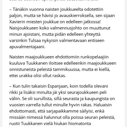
– Tänäkin vuonna naisten joukkueelta odotettiin
paljon, mutta se hävisi jo avauskierroksella, sen sijaan
Xavierin miesten joukkue on edelleen jatkossa!
Naisjoukkueen koko valmennusjohto on muuttunut
minun ajoistani, mutta pidän edelleen yhteyttä
varsinkin Tulsaa nykyisin valmentavaan entiseen
apuvalmentajaani.
Naisten maajoukkueen ehdottomiin runkopelaajiin
kuuluva Tuukkanen iloitsee edelleenkin maajoukkueen
onnistuneista peleistä tammikuussa, mutta ei kiellä,
ettei urakka olisi ollut raskas.
– Kun tulin takaisin Espanjaan, koin todella olevani
rikki ja lisäksi minulta jäi yksi seurajoukkueen peli
väliin. Se oli surullista, sillä seurasta ja kaupungista on
vuosien varrella tullut minulle hyvin rakas. Haluaisin
ehdottomasti, että sarjapaikkamme säilyisi, enkä
missään nimessä halunnut olla poissa seuran peleistä,
ruotii Tuukkanen vielä hiukan hiomatonta