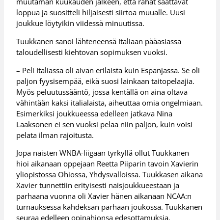
muutaman kuukauden jälkeen, että rahat saattavat
loppua ja suositteli hiljaisesti siirtoa muualle. Uusi
joukkue löytyikin viidessä minuutissa.
Tuukkanen sanoi lähteneensä Italiaan pääasiassa
taloudellisesti kiehtovan sopimuksen vuoksi.
– Peli Italiassa oli aivan erilaista kuin Espanjassa. Se oli
paljon fyysisempää, eikä suosi lainkaan taitopelaajia.
Myös peluutussääntö, jossa kentällä on aina oltava
vähintään kaksi italialaista, aiheuttaa omia ongelmiaan.
Esimerkiksi joukkueessa edelleen jatkava Nina
Laaksonen ei sen vuoksi pelaa niin paljon, kuin voisi
pelata ilman rajoitusta.
Jopa naisten WNBA-liigaan tyrkyllä ollut Tuukkanen
hioi aikanaan oppejaan Reetta Piiparin tavoin Xavierin
yliopistossa Ohiossa, Yhdysvalloissa. Tuukkasen aikana
Xavier tunnettiin erityisesti naisjoukkueestaan ja
parhaana vuonna oli Xavier hänen aikanaan NCAA:n
turnauksessa kahdeksan parhaan joukossa. Tuukkanen
seuraa edelleen opinahjonsa edesottamuksia.