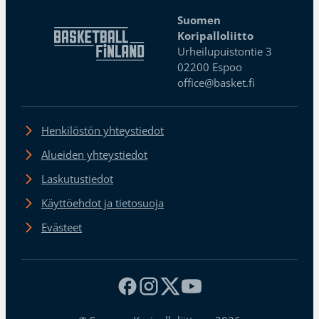
Suomen
Koripalloliitto
Urheilupuistontie 3
02200 Espoo
office@basket.fi
Henkilöstön yhteystiedot
Alueiden yhteystiedot
Laskutustiedot
Käyttöehdot ja tietosuoja
Evästeet