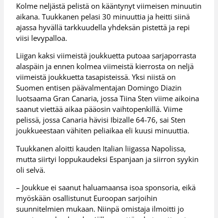
Kolme neljästä pelistä on kääntynyt viimeisen minuutin
aikana. Tuukkanen pelasi 30 minuuttia ja heitti siinä
ajassa hyvällä tarkkuudella yhdeksän pistettä ja repi
viisi levypalloa.
Liigan kaksi viimeistä joukkuetta putoaa sarjaporrasta
alaspäin ja ennen kolmea viimeistä kierrosta on neljä
viimeistä joukkuetta tasapisteissä. Yksi niistä on
Suomen entisen päävalmentajan Domingo Diazin
luotsaama Gran Canaria, jossa Tiina Sten viime aikoina
saanut viettää aikaa pääosin vaihtopenkillä. Viime
pelissä, jossa Canaria hävisi Ibizalle 64-76, sai Sten
joukkueestaan vähiten peliaikaa eli kuusi minuuttia.
Tuukkanen aloitti kauden Italian liigassa Napolissa,
mutta siirtyi loppukaudeksi Espanjaan ja siirron syykin
oli selvä.
– Joukkue ei saanut haluamaansa isoa sponsoria, eikä
myöskään osallistunut Euroopan sarjoihin
suunnitelmien mukaan. Niinpä omistaja ilmoitti jo