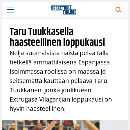
Siirry
sisältöön
Taru Tuukkasella
haasteellinen loppukausi
Neljä suomalaista naista pelaa tällä
hetkellä ammattilaisena Espanjassa.
Isoimmassa roolissa on maassa jo
seitsemättä kauttaan pelaava Taru
Tuukkanen, jonka joukkueen
Extrugasa Vilagarcian loppukausi on
hyvin haasteellinen.