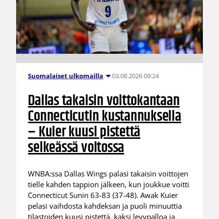
03.08.2026 09:24
Suomalaiset ulkomailla
Dallas takaisin voittokantaan
Connecticutin kustannuksella
– Kuier kuusi pistettä
selkeässä voitossa
WNBA:ssa Dallas Wings palasi takaisin voittojen
tielle kahden tappion jälkeen, kun joukkue voitti
Connecticut Sunin 63-83 (37-48). Awak Kuier
pelasi vaihdosta kahdeksan ja puoli minuuttia
tilastoiden kuusi pistettä, kaksi levypalloa ja