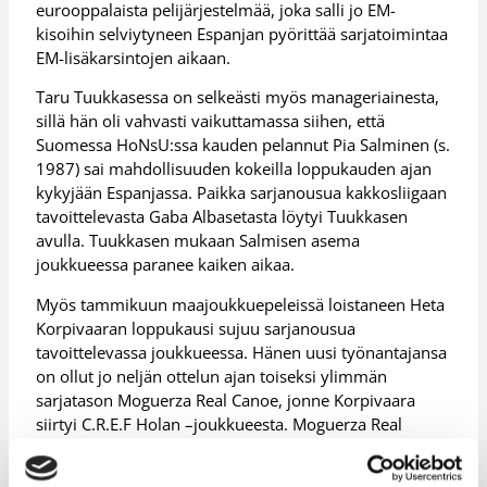
eurooppalaista pelijärjestelmää, joka salli jo EM-
kisoihin selviytyneen Espanjan pyörittää sarjatoimintaa
EM-lisäkarsintojen aikaan.
Taru Tuukkasessa on selkeästi myös manageriainesta,
sillä hän oli vahvasti vaikuttamassa siihen, että
Suomessa HoNsU:ssa kauden pelannut Pia Salminen (s.
1987) sai mahdollisuuden kokeilla loppukauden ajan
kykyjään Espanjassa. Paikka sarjanousua kakkosliigaan
tavoittelevasta Gaba Albasetasta löytyi Tuukkasen
avulla. Tuukkasen mukaan Salmisen asema
joukkueessa paranee kaiken aikaa.
Myös tammikuun maajoukkuepeleissä loistaneen Heta
Korpivaaran loppukausi sujuu sarjanousua
tavoittelevassa joukkueessa. Hänen uusi työnantajansa
on ollut jo neljän ottelun ajan toiseksi ylimmän
sarjatason Moguerza Real Canoe, jonne Korpivaara
siirtyi C.R.E.F Holan –joukkueesta. Moguerza Real
Canoe on sarjakakkosena kahden pisteen päässä
kärjestä, hävittyään kuitenkin viime ottelunsa