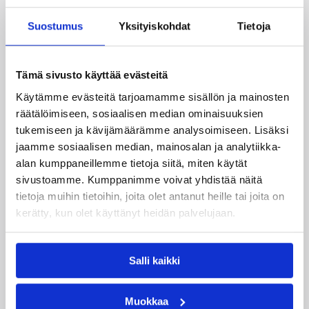
pahimmalle kilpailijalleen Caja Rural Promogest
Valbusendille 57-88.
Suostumus
Yksityiskohdat
Tietoja
Lisätietoja:
http://www.feb.es/
Tämä sivusto käyttää evästeitä
Päivitetty
23.03.2009
Käytämme evästeitä tarjoamamme sisällön ja mainosten
räätälöimiseen, sosiaalisen median ominaisuuksien
Henkilöt
tukemiseen ja kävijämäärämme analysoimiseen. Lisäksi
jaamme sosiaalisen median, mainosalan ja analytiikka-
alan kumppaneillemme tietoja siitä, miten käytät
Pia Salminen
Tiina Sten
sivustoamme. Kumppanimme voivat yhdistää näitä
tietoja muihin tietoihin, joita olet antanut heille tai joita on
Kategoriat
kerätty, kun olet käyttänyt heidän palvelujaan.
Salli kaikki
Suomalaiset ulkomailla
Muokkaa