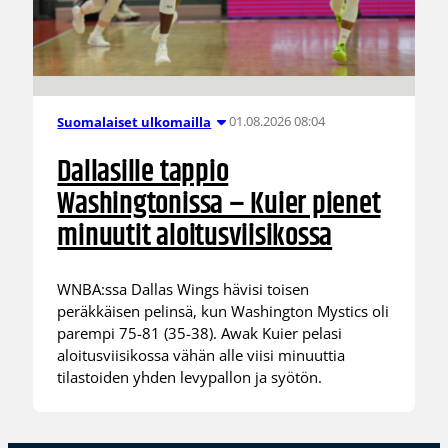
01.08.2026 08:04
Suomalaiset ulkomailla
Dallasille tappio
Washingtonissa – Kuier pienet
minuutit aloitusviisikossa
WNBA:ssa Dallas Wings hävisi toisen
peräkkäisen pelinsä, kun Washington Mystics oli
parempi 75-81 (35-38). Awak Kuier pelasi
aloitusviisikossa vähän alle viisi minuuttia
tilastoiden yhden levypallon ja syötön.