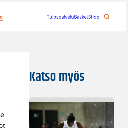
et
Tulospalvelu
BasketShop
Katso myös
me
ot