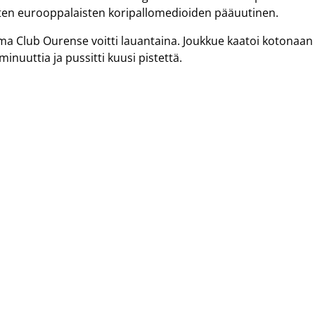
uurten eurooppalaisten koripallomedioiden pääuutinen.
a Club Ourense voitti lauantaina. Joukkue kaatoi kotonaan
nuuttia ja pussitti kuusi pistettä.