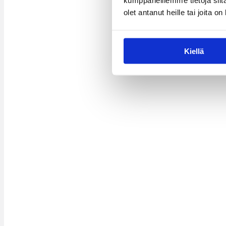
kumppaneillemme tietoja siitä
olet antanut heille tai joita o
Kiellä