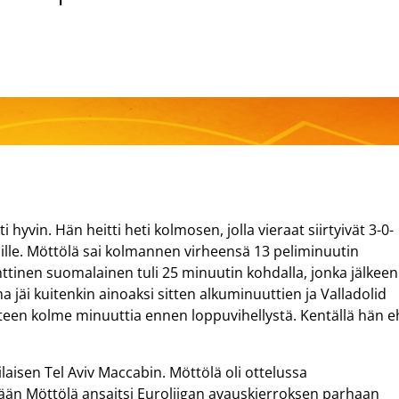
i hyvin. Hän heitti heti kolmosen, jolla vieraat siirtyivät 3-0-
idille. Möttölä sai kolmannen virheensä 13 peliminuutin
nttinen suomalainen tuli 25 minuutin kohdalla, jonka jälkeen
a jäi kuitenkin ainoaksi sitten alkuminuuttien ja Valladolid
täyteen kolme minuuttia ennen loppuvihellystä. Kentällä hän e
ilaisen Tel Aviv Maccabin. Möttölä oli ottelussa
lään Möttölä ansaitsi Euroliigan avauskierroksen parhaan