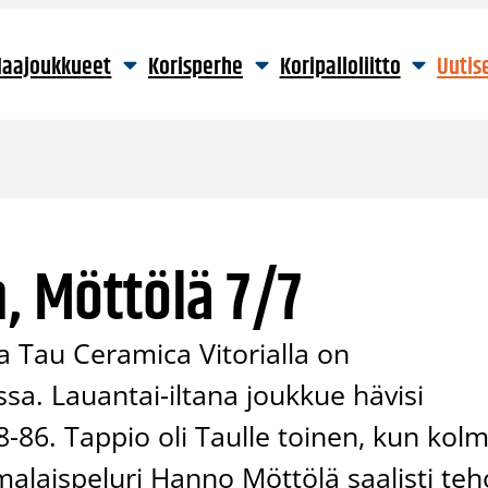
aajoukkueet
Korisperhe
Koripalloliitto
Uutis
n, Möttölä 7/7
la Tau Ceramica Vitorialla on
sa. Lauantai-iltana joukkue hävisi
78-86. Tappio oli Taulle toinen, kun kol
malaispeluri Hanno Möttölä saalisti teh