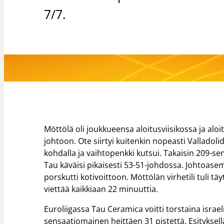
7/7.
Möttölä oli joukkueensa aloitusviisikossa ja aloitt
johtoon. Ote siirtyi kuitenkin nopeasti Valladol
kohdalla ja vaihtopenkki kutsui. Takaisin 209-se
Tau käväisi pikaisesti 53-51-johdossa. Johtoasem
porskutti kotivoittoon. Möttölän virhetili tuli 
viettää kaikkiaan 22 minuuttia.
Euroliigassa Tau Ceramica voitti torstaina israel
sensaatiomainen heittäen 31 pistettä. Esityksel