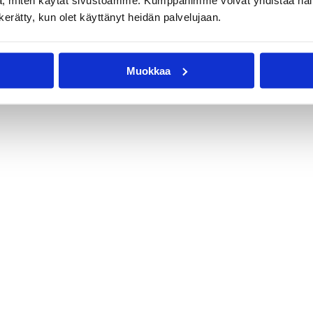
, miten käytät sivustoamme. Kumppanimme voivat yhdistää näitä t
n kerätty, kun olet käyttänyt heidän palvelujaan.
Muokkaa