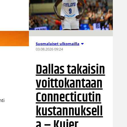
Suomalaiset ulkomailla
03.08.2026 09:24
Dallas takaisin
voittokantaan
Connecticutin
hti
kustannuksell
a – Kuier