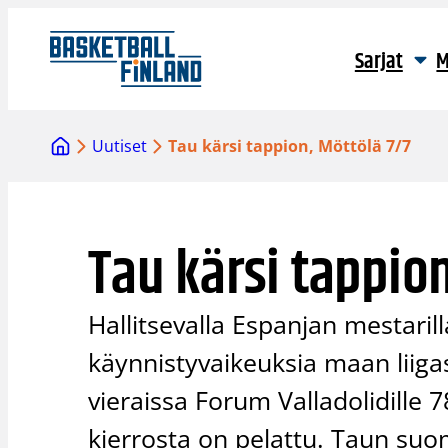
Siirry
sisältöön
Sarjat
M
Uutiset
Tau kärsi tappion, Möttölä 7/7
Tau kärsi tappio
Hallitsevalla Espanjan mestaril
käynnistyvaikeuksia maan liigas
vieraissa Forum Valladolidille 
kierrosta on pelattu. Taun suo