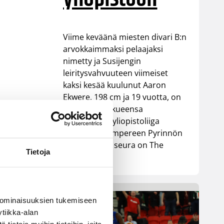
Viime keväänä miesten divari B:n
arvokkaimmaksi pelaajaksi
nimetty ja Susijengin
leiritysvahvuuteen viimeiset
kaksi kesää kuulunut Aaron
Ekwere, 198 cm ja 19 vuotta, on
valinnut joukkueensa
Yhdysvaltain yliopistoliiga
NCAA:ssa. Tampereen Pyrinnön
kasvatin uusi seura on The
Tietoja
Citadel.
 ominaisuuksien tukemiseen
tiikka-alan