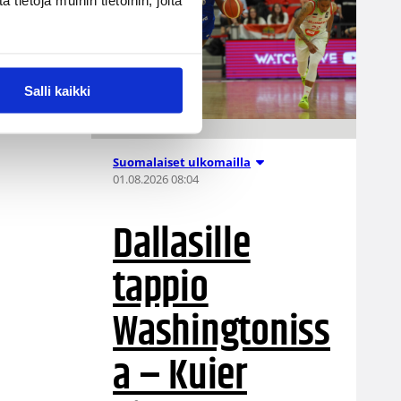
ietoja muihin tietoihin, joita
Salli kaikki
Suomalaiset ulkomailla
01.08.2026 08:04
Dallasille
tappio
Washingtoniss
a – Kuier