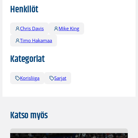
Henkilöt
Chris Davis
Mike King
Timo Hakamaa
Kategoriat
Korisliiga
Sarjat
Katso myös