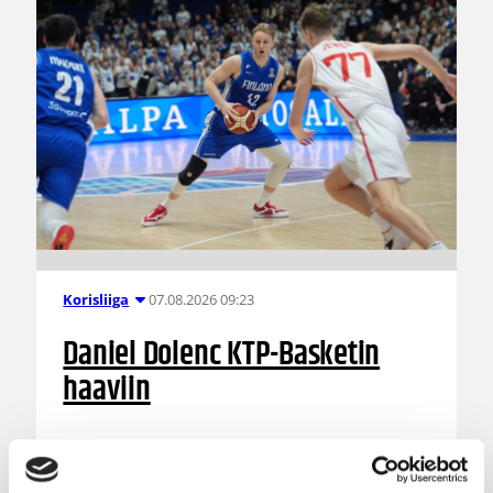
07.08.2026 09:23
Korisliiga
Daniel Dolenc KTP-Basketin
haaviin
Dolenc on rakentanut pitkän ammattilaisuran
Suomen lisäksi Ranskassa, Itävallassa,