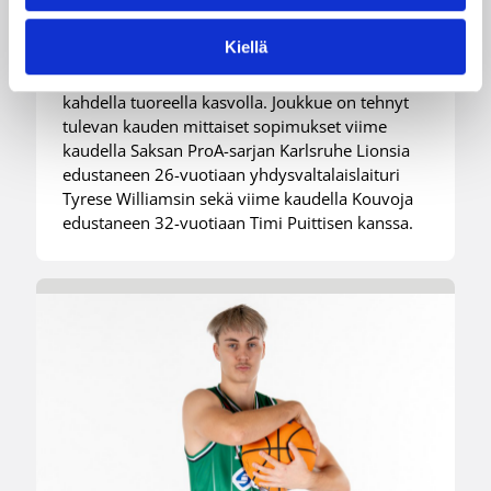
kahden pelaajan edestä
Kiellä
Helsinki Seagullsin kokoonpano vahvistuu
kahdella tuoreella kasvolla. Joukkue on tehnyt
tulevan kauden mittaiset sopimukset viime
kaudella Saksan ProA-sarjan Karlsruhe Lionsia
edustaneen 26-vuotiaan yhdysvaltalaislaituri
Tyrese Williamsin sekä viime kaudella Kouvoja
edustaneen 32-vuotiaan Timi Puittisen kanssa.