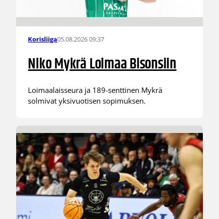
05.08.2026 09:37
Korisliiga
Niko Mykrä Loimaa Bisonsiin
Loimaalaisseura ja 189-senttinen Mykrä
solmivat yksivuotisen sopimuksen.