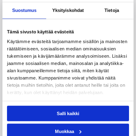
Liettuassa, Romaniassa, Bosniassa ja viimeksi
Islannissa.
Suostumus
Yksityiskohdat
Tietoja
Tämä sivusto käyttää evästeitä
Käytämme evästeitä tarjoamamme sisällön ja mainosten
räätälöimiseen, sosiaalisen median ominaisuuksien
tukemiseen ja kävijämäärämme analysoimiseen. Lisäksi
jaamme sosiaalisen median, mainosalan ja analytiikka-
alan kumppaneillemme tietoja siitä, miten käytät
sivustoamme. Kumppanimme voivat yhdistää näitä
tietoja muihin tietoihin, joita olet antanut heille tai joita on
kerätty, kun olet käyttänyt heidän palvelujaan.
05.08.2026 11:34
Korisliiga
Salli kaikki
Seagulls hankki taitoa ja
kokemusta kokoonpanoonsa
Muokkaa