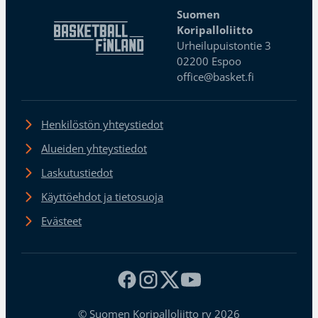
Suomen
Koripalloliitto
Urheilupuistontie 3
02200 Espoo
office@basket.fi
Henkilöstön yhteystiedot
Alueiden yhteystiedot
Laskutustiedot
Käyttöehdot ja tietosuoja
Evästeet
© Suomen Koripalloliitto ry 2026