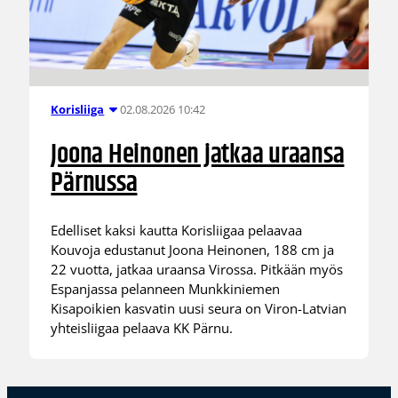
02.08.2026 10:42
Korisliiga
Joona Heinonen jatkaa uraansa
Pärnussa
Edelliset kaksi kautta Korisliigaa pelaavaa
Kouvoja edustanut Joona Heinonen, 188 cm ja
22 vuotta, jatkaa uraansa Virossa. Pitkään myös
Espanjassa pelanneen Munkkiniemen
Kisapoikien kasvatin uusi seura on Viron-Latvian
yhteisliigaa pelaava KK Pärnu.