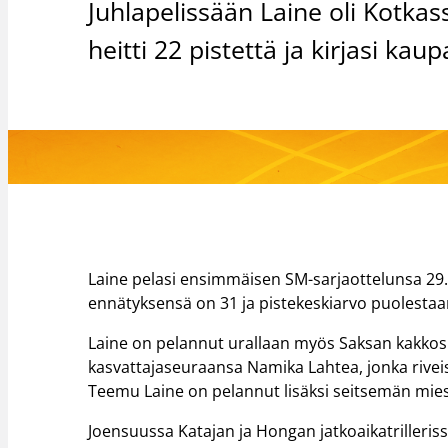
Juhlapelissään Laine oli Kotkass
heitti 22 pistettä ja kirjasi ka
Laine pelasi ensimmäisen SM-sarjaottelunsa 29
ennätyksensä on 31 ja pistekeskiarvo puolestaan
Laine on pelannut urallaan myös Saksan kakko
kasvattajaseuraansa Namika Lahtea, jonka rive
Teemu Laine on pelannut lisäksi seitsemän mie
Joensuussa Katajan ja Hongan jatkoaikatrilleris