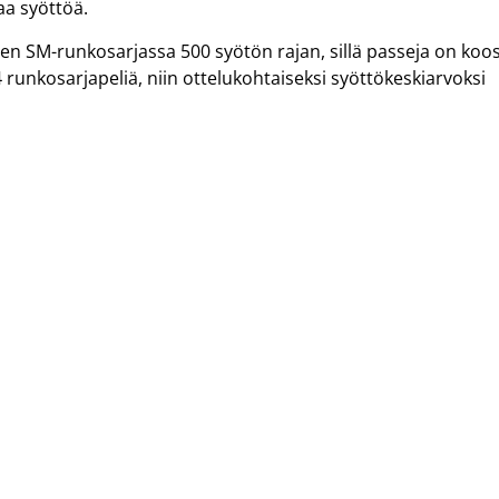
vaa syöttöä.
ojen SM-runkosarjassa 500 syötön rajan, sillä passeja on koo
runkosarjapeliä, niin ottelukohtaiseksi syöttökeskiarvoksi