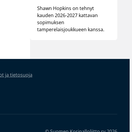
Shawn Hopkins on tehnyt
kauden 2026-2027 kattavan
sopimuksen
tamperelaisjoukkueen kanssa.
t ja tietosuoja
© Suomen Koripalloliitto ry 2026