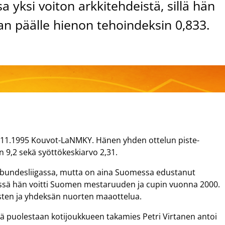
a yksi voiton arkkitehdeistä, sillä hän
upan päälle hienon tehoindeksin 0,833.
.11.1995 Kouvot-LaNMKY. Hänen yhden ottelun piste-
 9,2 sekä syöttökeskiarvo 2,31.
sbundesliigassa, mutta on aina Suomessa edustanut
issä hän voitti Suomen mestaruuden ja cupin vuonna 2000.
sten ja yhdeksän nuorten maaottelua.
sä puolestaan kotijoukkueen takamies Petri Virtanen antoi