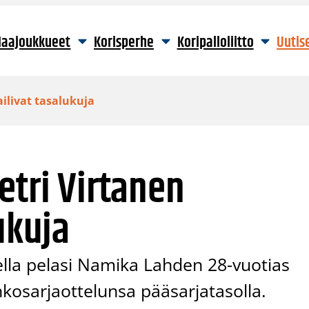
aajoukkueet
Korisperhe
Koripalloliitto
Uutis
ailivat tasalukuja
etri Virtanen
ukuja
sella pelasi Namika Lahden 28-vuotias
kosarjaottelunsa pääsarjatasolla.