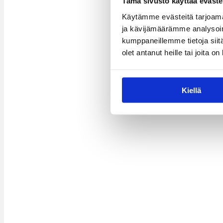
Tämä sivusto käyttää eväste
Käytämme evästeitä tarjoama
ja kävijämäärämme analysoim
kumppaneillemme tietoja siitä
olet antanut heille tai joita o
Kiellä