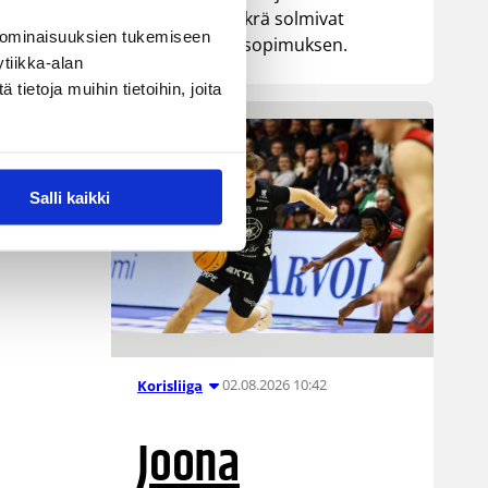
senttinen Mykrä solmivat
 ominaisuuksien tukemiseen
yksivuotisen sopimuksen.
tiikka-alan
ietoja muihin tietoihin, joita
Salli kaikki
02.08.2026 10:42
Korisliiga
Joona