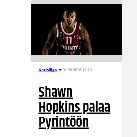
01.08.2026 12:23
Korisliiga
Shawn
Hopkins palaa
Pyrintöön