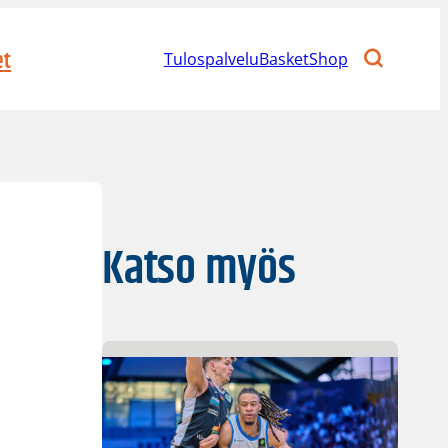
et
Tulospalvelu
BasketShop
Katso myös