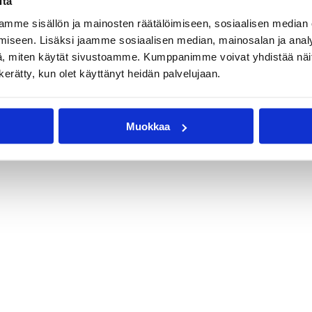
itä
mme sisällön ja mainosten räätälöimiseen, sosiaalisen median
iseen. Lisäksi jaamme sosiaalisen median, mainosalan ja analy
, miten käytät sivustoamme. Kumppanimme voivat yhdistää näitä t
n kerätty, kun olet käyttänyt heidän palvelujaan.
Muokkaa