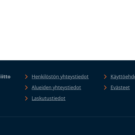
iitto
Henkilöstön yhteystiedot
Käyttöehdo
Alueiden yhteystiedot
Evästeet
Laskutustiedot