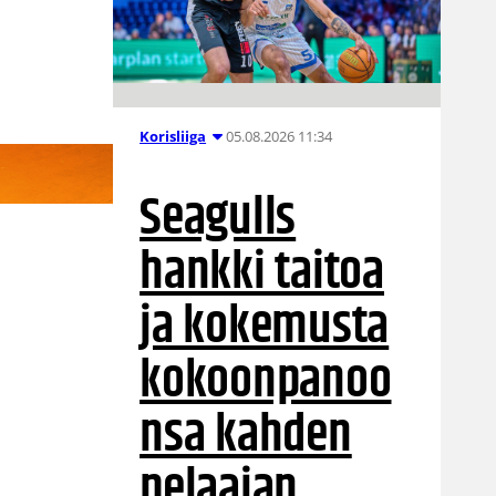
05.08.2026 11:34
Korisliiga
Seagulls
hankki taitoa
ja kokemusta
kokoonpanoo
nsa kahden
pelaajan