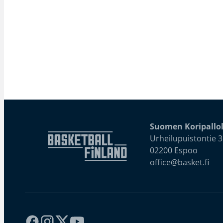
Suomen Koripallol
Urheilupuistontie 3
02200 Espoo
office@basket.fi