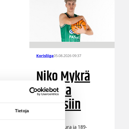
05.08.2026 09:37
Korisliiga
Niko Mykrä
Loimaa
Bisonsiin
Tietoja
Loimaalaisseura ja 189-