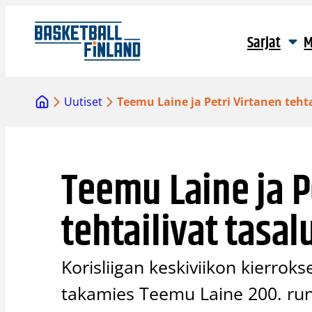
Siirry
sisältöön
Sarjat
M
Uutiset
Teemu Laine ja Petri Virtanen teht
Teemu Laine ja P
tehtailivat tasal
Korisliigan keskiviikon kierrok
takamies Teemu Laine 200. run