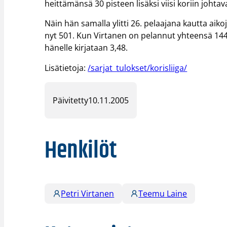
heittämänsä 30 pisteen lisäksi viisi koriin johta
Näin hän samalla ylitti 26. pelaajana kautta aik
nyt 501. Kun Virtanen on pelannut yhteensä 144 
hänelle kirjataan 3,48.
Lisätietoja:
/sarjat_tulokset/korisliiga/
Päivitetty
10.11.2005
Henkilöt
Petri Virtanen
Teemu Laine