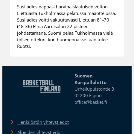
Susiladies nappasi harvinaislaatuisen voiton
Liettuasta Tukholmassa pelatussa maaottelussa.
Susiladies voitti vakuuttavasti Liettuan 81-70
(48-36) Elina Aarnisalon 22 pisteen
johdattamana. Suomi pelaa Tukholmassa vielä
toisen ottelun, kun huomenna vastaan tulee
Ruotsi.
Suomen
Koripalloliitto
Urheilupuistontie 3
02200 Espoo
office@basket.fi
Henkilöstön yhteystiedot
Alueiden yhteystiedot