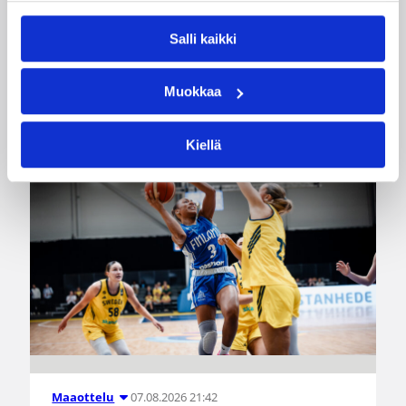
85–45-voiton Luxemburgista B-divisioonan EM-
kilpailuissa johtamalla ottelua alusta loppuun.
Salli kaikki
Suomi kohtaa huomenna Ruotsin klo 19.30
Suomen aikaa.
Muokkaa
Kiellä
07.08.2026 21:42
Maaottelu