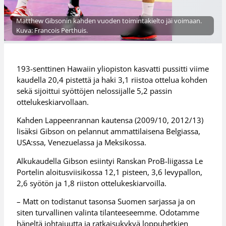
Matthew Gibsonin kahden vuoden toimintakielto jäi voimaan.
Kuva: Francois Perthuis.
193-senttinen Hawaiin yliopiston kasvatti pussitti viime
kaudella 20,4 pistettä ja haki 3,1 riistoa ottelua kohden
sekä sijoittui syöttöjen nelossijalle 5,2 passin
ottelukeskiarvollaan.
Kahden Lappeenrannan kautensa (2009/10, 2012/13)
lisäksi Gibson on pelannut ammattilaisena Belgiassa,
USA:ssa, Venezuelassa ja Meksikossa.
Alkukaudella Gibson esiintyi Ranskan ProB-liigassa Le
Portelin aloitusviisikossa 12,1 pisteen, 3,6 levypallon,
2,6 syötön ja 1,8 riiston ottelukeskiarvoilla.
– Matt on todistanut tasonsa Suomen sarjassa ja on
siten turvallinen valinta tilanteeseemme. Odotamme
häneltä johtajuutta ja ratkaisukykyä loppuhetkien