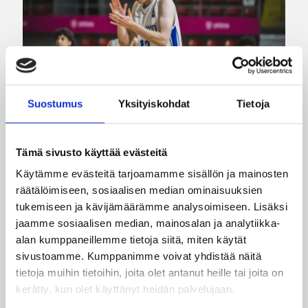
Suostumus
Yksityiskohdat
Tietoja
Tämä sivusto käyttää evästeitä
08.08.2026 00:37
EM-kilpailut
Käytämme evästeitä tarjoamamme sisällön ja mainosten
Suomen 16-vuotiaat pojat
räätälöimiseen, sosiaalisen median ominaisuuksien
tukemiseen ja kävijämäärämme analysoimiseen. Lisäksi
voittivat Luxemburgin – EM-
jaamme sosiaalisen median, mainosalan ja analytiikka-
kisojen voittotili aukesi
alan kumppaneillemme tietoja siitä, miten käytät
vakuuttavalla pelillä
sivustoamme. Kumppanimme voivat yhdistää näitä
tietoja muihin tietoihin, joita olet antanut heille tai joita on
kerätty, kun olet käyttänyt heidän palvelujaan.
Suomen 16-vuotiaat pojat ottivat vakuuttavan