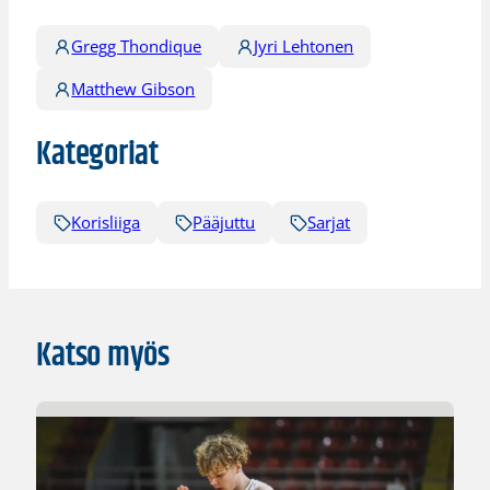
Gregg Thondique
Jyri Lehtonen
Matthew Gibson
Kategoriat
Korisliiga
Pääjuttu
Sarjat
Katso myös