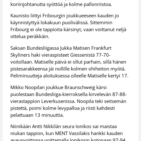
koriinjohtanutta syöttöä ja kolme pallonriistoa.
Kaunisto liittyi Fribourgin joukkueeseen kauden jo
käynnistyttyä lokakuun puolivälissä. Sittemmin
Fribourg ei ole tappioita kärsinyt, vaan voittanut neljä
ottelua peräkkäin.
Saksan Bundesliigassa Jukka Matisen Frankfurt
Skyliners haki vieraspisteet Giessenistä 77-70-
voitollaan. Matiselle päivä ei ollut parhain, sillä hänen
pistesarakkeensa jäi nollille kolmen ohiheiton myötä.
Peliminuutteja aloituksessa olleelle Matiselle kertyi 17.
Mikko Noopilan joukkue Braunschweig kärsi
puolestaan Bundesliiga-kierroksella kirvelevän 87-88-
vierastappion Leverkusenissa. Noopila teki seitsemän
pistettä, poimi kolme levypalloa ja riisti kahdesti
pelattuaan 13 minuuttia.
Niinikään Antti Nikkilän seura Ionikos sai maistaa
niukan tappion, kun MENT Vassilakis hankki kauden
avausvoittonsa voittamalla Ionikosin kotonaan 97-94.