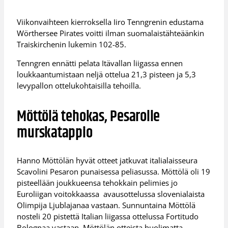
Viikonvaihteen kierroksella Iiro Tenngrenin edustama
Wörthersee Pirates voitti ilman suomalaistähteäänkin
Traiskirchenin lukemin 102-85.
Tenngren ennätti pelata Itävallan liigassa ennen
loukkaantumistaan neljä ottelua 21,3 pisteen ja 5,3
levypallon ottelukohtaisilla tehoilla.
Möttölä tehokas, Pesarolle
murskatappio
Hanno Möttölän hyvät otteet jatkuvat italialaisseura
Scavolini Pesaron punaisessa peliasussa. Möttölä oli 19
pisteellään joukkueensa tehokkain pelimies jo
Euroliigan voitokkaassa avausottelussa slovenialaista
Olimpija Ljublajanaa vastaan. Sunnuntaina Möttölä
nosteli 20 pistettä Italian liigassa ottelussa Fortitudo
Bolognaa vastaan. Möttölän otteista huolimatta