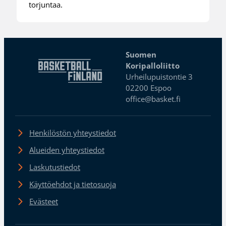
torjuntaa.
Suomen
Koripalloliitto
Urheilupuistontie 3
02200 Espoo
office@basket.fi
Henkilöstön yhteystiedot
Alueiden yhteystiedot
Laskutustiedot
Käyttöehdot ja tietosuoja
Evästeet