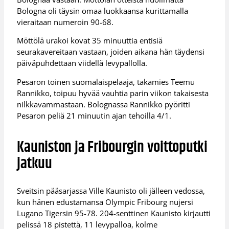
Bologna oli täysin omaa luokkaansa kurittamalla
vieraitaan numeroin 90-68.
Möttölä urakoi kovat 35 minuuttia entisiä
seurakavereitaan vastaan, joiden aikana hän täydensi
päiväpuhdettaan viidellä levypallolla.
Pesaron toinen suomalaispelaaja, takamies Teemu
Rannikko, toipuu hyvää vauhtia parin viikon takaisesta
nilkkavammastaan. Bolognassa Rannikko pyöritti
Pesaron peliä 21 minuutin ajan tehoilla 4/1.
Kauniston ja Fribourgin voittoputki
jatkuu
Sveitsin pääsarjassa Ville Kaunisto oli jälleen vedossa,
kun hänen edustamansa Olympic Fribourg nujersi
Lugano Tigersin 95-78. 204-senttinen Kaunisto kirjautti
pelissä 18 pistettä, 11 levypalloa, kolme