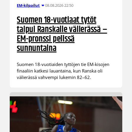
08.08.2026 22:50
EM-kilpailut
Suomen 18-vuotiaat tytöt
taipui Ranskalle välierässä –
EM-pronssi pelissä
sunnuntaina
Suomen 18-vuotiaiden tyttöjen tie EM-kisojen
finaaliin katkesi lauantaina, kun Ranska oli
välierässä vahvempi lukemin 82–62.