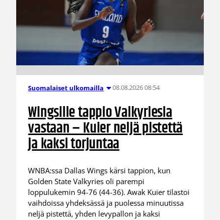
08.08.2026 08:54
Suomalaiset ulkomailla
Wingsille tappio Valkyriesia
vastaan – Kuier neljä pistettä
ja kaksi torjuntaa
WNBA:ssa Dallas Wings kärsi tappion, kun
Golden State Valkyries oli parempi
loppulukemin 94-76 (44-36). Awak Kuier tilastoi
vaihdoissa yhdeksässä ja puolessa minuutissa
neljä pistettä, yhden levypallon ja kaksi