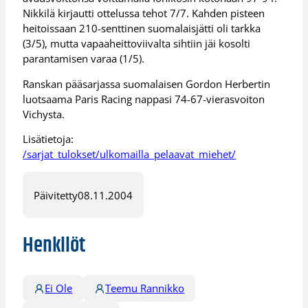
Nikkilä kirjautti ottelussa tehot 7/7. Kahden pisteen
heitoissaan 210-senttinen suomalaisjätti oli tarkka
(3/5), mutta vapaaheittoviivalta sihtiin jäi kosolti
parantamisen varaa (1/5).
Ranskan pääsarjassa suomalaisen Gordon Herbertin
luotsaama Paris Racing nappasi 74-67-vierasvoiton
Vichysta.
Lisätietoja:
/sarjat_tulokset/ulkomailla_pelaavat_miehet/
Päivitetty
08.11.2004
Henkilöt
Ei Ole
Teemu Rannikko