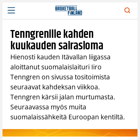
Siirry
sisältöön
Tenngrenille kahden
kuukauden sairasloma
Hienosti kauden Itävallan liigassa
aloittanut suomalaislaituri Iiro
Tenngren on sivussa tositoimista
seuraavat kahdeksan viikkoa.
Tenngren kärsii jalan murtumasta.
Seuraavassa myös muita
suomalaissähkeitä Euroopan kentiltä.