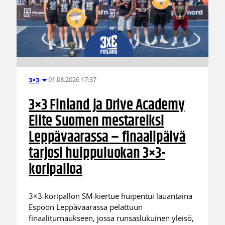
01.08.2026 17:37
3×3
3×3 Finland ja Drive Academy
Elite Suomen mestareiksi
Leppävaarassa – finaalipäivä
tarjosi huippuluokan 3×3-
koripalloa
3×3-koripallon SM-kiertue huipentui lauantaina
Espoon Leppävaarassa pelattuun
finaaliturnaukseen, jossa runsaslukuinen yleisö,