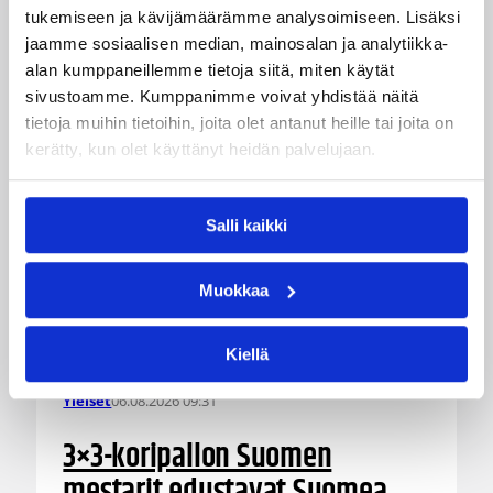
tukemiseen ja kävijämäärämme analysoimiseen. Lisäksi
jatkokarsintaotteluun Ruotsia vastaan on
puolestaan enää jäljellä kourallinen vierekkäisiä
jaamme sosiaalisen median, mainosalan ja analytiikka-
paikkoja.
alan kumppaneillemme tietoja siitä, miten käytät
sivustoamme. Kumppanimme voivat yhdistää näitä
tietoja muihin tietoihin, joita olet antanut heille tai joita on
kerätty, kun olet käyttänyt heidän palvelujaan.
Salli kaikki
Muokkaa
Kiellä
06.08.2026 09:31
Yleiset
3×3-koripallon Suomen
mestarit edustavat Suomea