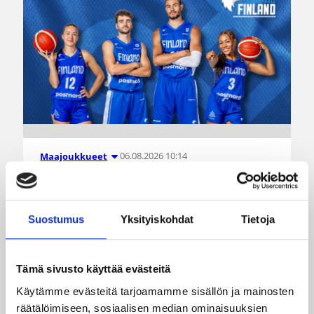
06.08.2026 10:14
Maajoukkueet
Edulliset liput Susijengin ja
Susiladiesin elokuun
Suostumus
Yksityiskohdat
Tietoja
kotimaaotteluihin nyt
myynnissä
Tämä sivusto käyttää evästeitä
Käytämme evästeitä tarjoamamme sisällön ja mainosten
Susiladiesin elokuun kotiturnaus ja Susijengin
räätälöimiseen, sosiaalisen median ominaisuuksien
Islanti-kotimaaottelu lähestyvät. Susijengin MM-