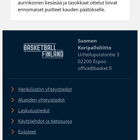
aurinkoinen kesäsää ja tasokkaat ottelut loivat
erinomaiset puitteet kauden päätökselle.
Suomen
Koripalloliitto
Urheilupuistontie 3
02200 Espoo
office@basket.fi
Henkilöstön yhteystiedot
Alueiden yhteystiedot
Laskutustiedot
Käyttöehdot ja tietosuoja
Evästeet