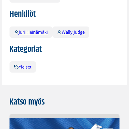
Henkilöt
Juri Heinämäki
Wally Judge
Kategoriat
Yleiset
Katso myös