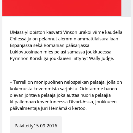
UMass-yliopiston kasvatti Vinson urakoi viime kaudella
Chilessä ja on pelannut aiemmin ammattilaisurallaan
Espanjassa sekä Romanian pääsarjassa.
Lukiovuosinaan mies pelasi samassa joukkueessa
Pyrinnön Korisliiga-joukkueen liittynyt Wally Judge.
– Terrell on monipuolinen nelospaikan pelaaja, jolla on
kokemusta kovemmista sarjoista. Odotamme hänen
olevan johtava pelaaja joka auttaa nuoria pelaajia
kilpailemaan koventuneessa Divari-A:ssa, joukkueen
päävalmentaja Juri Heinämäki kertoo.
Päivitetty
15.09.2016