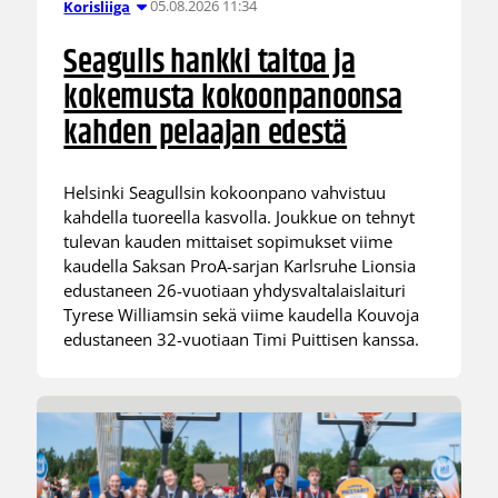
05.08.2026 11:34
Korisliiga
Seagulls hankki taitoa ja
kokemusta kokoonpanoonsa
kahden pelaajan edestä
Helsinki Seagullsin kokoonpano vahvistuu
kahdella tuoreella kasvolla. Joukkue on tehnyt
tulevan kauden mittaiset sopimukset viime
kaudella Saksan ProA-sarjan Karlsruhe Lionsia
edustaneen 26-vuotiaan yhdysvaltalaislaituri
Tyrese Williamsin sekä viime kaudella Kouvoja
edustaneen 32-vuotiaan Timi Puittisen kanssa.