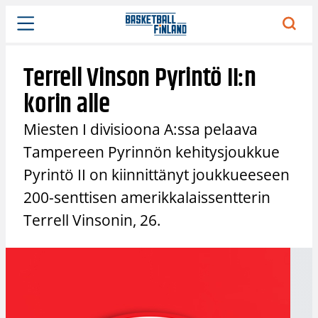
Siirry
sisältöön
Terrell Vinson Pyrintö II:n
korin alle
Miesten I divisioona A:ssa pelaava
Tampereen Pyrinnön kehitysjoukkue
Pyrintö II on kiinnittänyt joukkueeseen
200-senttisen amerikkalaissentterin
Terrell Vinsonin, 26.