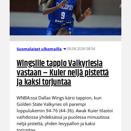
08.08.2026 08:54
Suomalaiset ulkomailla
Wingsille tappio Valkyriesia
vastaan – Kuier neljä pistettä
ja kaksi torjuntaa
WNBA:ssa Dallas Wings kärsi tappion, kun
Golden State Valkyries oli parempi
loppulukemin 94-76 (44-36). Awak Kuier tilastoi
vaihdoissa yhdeksässä ja puolessa minuutissa
neljä pistettä, yhden levypallon ja kaksi
torjuntaa.