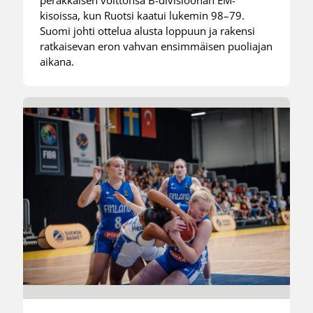
peräkkäisen voittonsa B-divisioonan EM-
kisoissa, kun Ruotsi kaatui lukemin 98–79.
Suomi johti ottelua alusta loppuun ja rakensi
ratkaisevan eron vahvan ensimmäisen puoliajan
aikana.