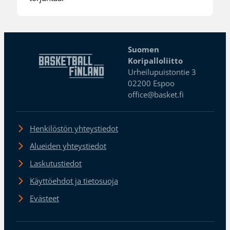
Suomen
Koripalloliitto
Urheilupuistontie 3
02200 Espoo
office@basket.fi
Henkilöstön yhteystiedot
Alueiden yhteystiedot
Laskutustiedot
Käyttöehdot ja tietosuoja
Evästeet