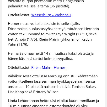
Vierailta hurjan pistesaaliin mätti Hongassakin
pelannut Melissa Jeltema (36 pistettä).
Ottelutilastot:
Wasserburg – Wohnbau
Herner nousi voitolla takaisin toiselle sijalle.
Erinomaista puolustustyöskentelyä esittäneen Hernerin
voiton takuuniminä toimivat Teya Wright (17/13) sekä
Ireti Amojo (17/6). Rhein-Mainin ykkönen oli Katlyn
Yohn (11/9).
Henna Salomaa heitti 14 minuutissa kaksi pistettä ja
hänen käsiinsä tarttui kolme levypalloa.
Ottelutilastot:
Rhein-Main – Herner
Vähäkorisessa ottelussa Marburg onnistui kääntämään
voiton itselleen tasaisemman hyökkäyspelaamisensa
ansiosta – 10 pistettä naiseen heittivät Tonisha Baker,
Lisa Koop sekä Brittany Wilson.
Linda Lehtorannan heittokäsi ei ollut kuumimmillaan ja
16 minuutissa ainoana tilastomerkintänä oli yksi