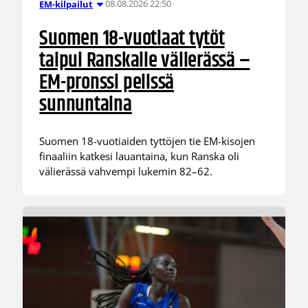
08.08.2026 22:50
EM-kilpailut
Suomen 18-vuotiaat tytöt
taipui Ranskalle välierässä –
EM-pronssi pelissä
sunnuntaina
Suomen 18-vuotiaiden tyttöjen tie EM-kisojen
finaaliin katkesi lauantaina, kun Ranska oli
välierässä vahvempi lukemin 82–62.