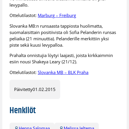
levypallo.
Ottelutilastot:
Marburg – Freiburg
Slovanka MB:n runsaasta tappiosta huolimatta,
suomalaisittain positiivista oli Sofia Pelanderin runsas
peliaika (21 minuuttia). Pelanderille merkittiin yksi
piste sekä kuusi levypalloa.
Prahalta onnistujia löytyi laajasti, joista kirkkaimmin
esiin nousi Shakeya Leary (21/12).
Ottelutilastot:
Slovanka MB – BLK Praha
Päivitetty
01.02.2015
Henkilöt
Henna Salomaa
Melissa Jeltema