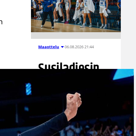
n
06.08.2026 21:44
Maaottelu
Susiladiesin
puolustus
rautaa
Tukholmassa
–