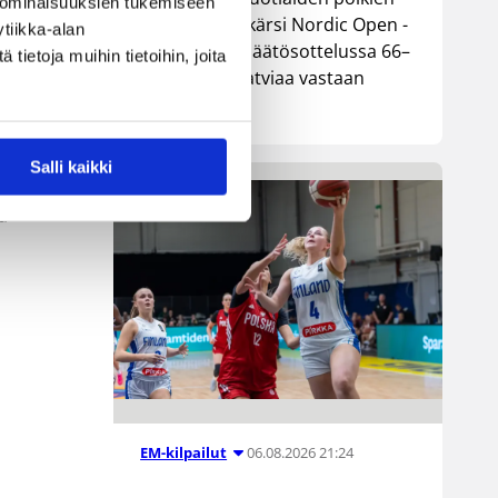
 ominaisuuksien tukemiseen
maajoukkue kärsi Nordic Open -
tiikka-alan
turnauksen päätösottelussa 66–
ietoja muihin tietoihin, joita
74-tappion Latviaa vastaan
Lohjalla.
Salli kaikki
ä
06.08.2026 21:24
EM-kilpailut