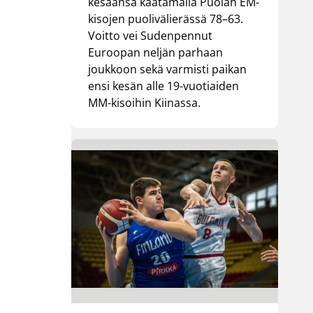
kesäänsä kaatamalla Puolan EM-
kisojen puolivälierässä 78–63.
Voitto vei Sudenpennut
Euroopan neljän parhaan
joukkoon sekä varmisti paikan
ensi kesän alle 19-vuotiaiden
MM-kisoihin Kiinassa.