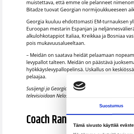
muistettava, että emme ole pelanneet nimen
Bitadze tuovat Georgian normijoukkueeseen aika
Georgia kuuluu ehdottomasti EM-turnauksen yllä
Euroopan mestarin Espanjan ja neljännesvälier
alkulohkotappiot Italiaa, Kreikkaa ja Bosniaa 
pois mukavuusalueeltaan.
– Meidän on saatava heidät pelaamaan nopeampaa
levypallot talteen. Meidän on päästävä juoksem
hyökkäyslevypallopelinsä. Uskallus on keskiössä,
pelaajaa.
Susijengi ja Georgia kohtaavat keskiviikkona 10.9. 
televisioidaan Nelosella ja Ruudussa.
Liput otteluun
Suostumus
Coach Rannikon tärpit: seu
Tämä sivusto käyttää eväste