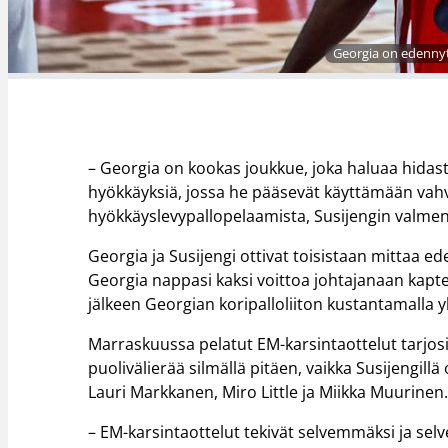
Georgia on edennyt
– Georgia on kookas joukkue, joka haluaa hidast
hyökkäyksiä, jossa he pääsevät käyttämään vahvu
hyökkäyslevypallopelaamista, Susijengin valme
Georgia ja Susijengi ottivat toisistaan mittaa 
Georgia nappasi kaksi voittoa johtajanaan kapte
jälkeen Georgian koripalloliiton kustantamalla 
Marraskuussa pelatut EM-karsintaottelut tarjos
puolivälierää silmällä pitäen, vaikka Susijengill
Lauri Markkanen, Miro Little ja Miikka Muurinen
– EM-karsintaottelut tekivät selvemmäksi ja se