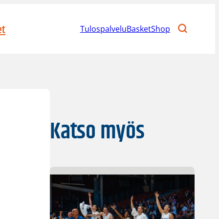
et
Tulospalvelu
BasketShop
Katso myös