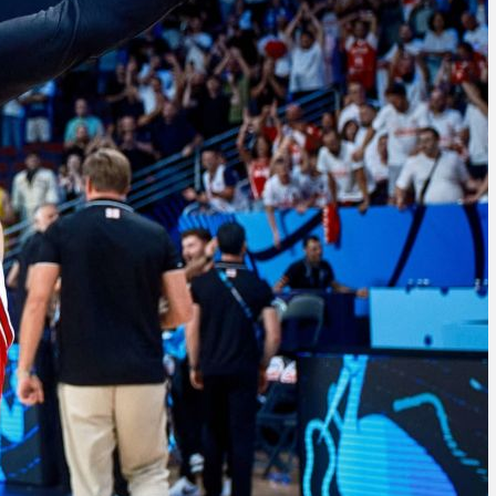
harvinaislaatu
inen voitto
Liettuasta
Susiladies nappasi
harvinaislaatuisen voiton
Liettuasta Tukholmassa
pelatussa maaottelussa.
Susiladies voitti vakuuttavasti
Liettuan 81-70 (48-36) Elina
Aarnisalon 22 pisteen
johdattamana. Suomi pelaa
Tukholmassa vielä toisen
ottelun, kun huomenna vastaan
tulee Ruotsi.