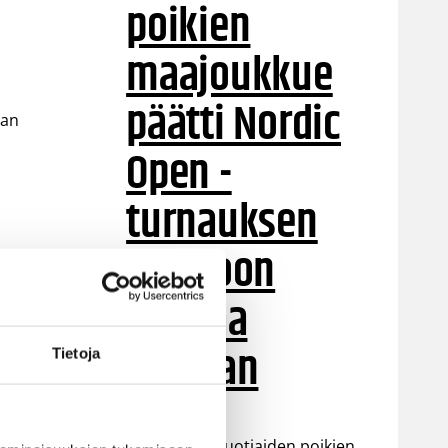
poikien
maajoukkue
päätti Nordic
aan
Open -
turnauksen
tappioon
Latviaa
vastaan
Tietoja
Suomen 15-vuotiaiden poikien