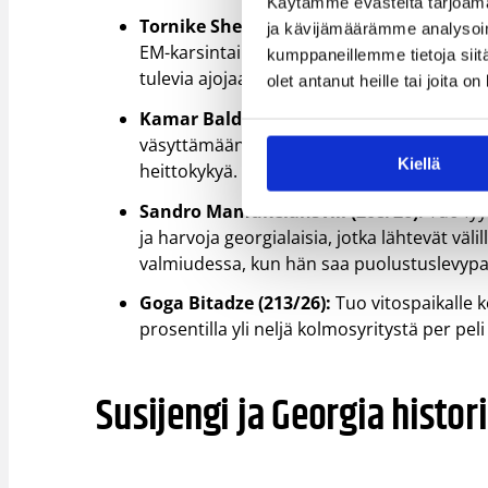
Käytämme evästeitä tarjoama
Tornike Shengelia (207 cm/33 v):
Georgian
ja kävijämäärämme analysoim
EM-karsintaikkunassa. Meidän on pysyttäv
kumppaneillemme tietoja siitä
tulevia ajojaan ja kolmen pisteen heittoaan
olet antanut heille tai joita o
Kamar Baldwin (185/27):
Hänen korilleajo
väsyttämään koko kentällä. Erittäin vahva
Kiellä
heittokykyä.
Sandro Mamukelahsvili (208/26):
Tuo fyy
ja harvoja georgialaisia, jotka lähtevät vä
valmiudessa, kun hän saa puolustuslevypa
Goga Bitadze (213/26):
Tuo vitospaikalle k
prosentilla yli neljä kolmosyritystä per pel
Susijengi ja Georgia histor