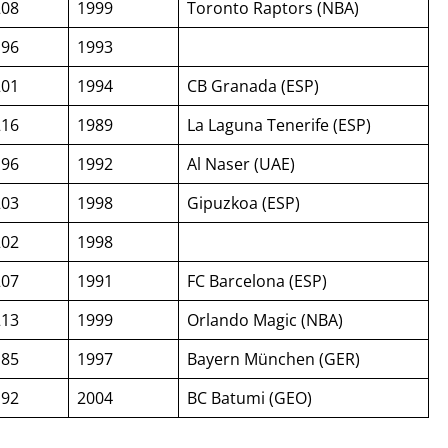
208
1999
Toronto Raptors (NBA)
196
1993
201
1994
CB Granada (ESP)
216
1989
La Laguna Tenerife (ESP)
196
1992
Al Naser (UAE)
203
1998
Gipuzkoa (ESP)
202
1998
207
1991
FC Barcelona (ESP)
213
1999
Orlando Magic (NBA)
185
1997
Bayern München (GER)
192
2004
BC Batumi (GEO)