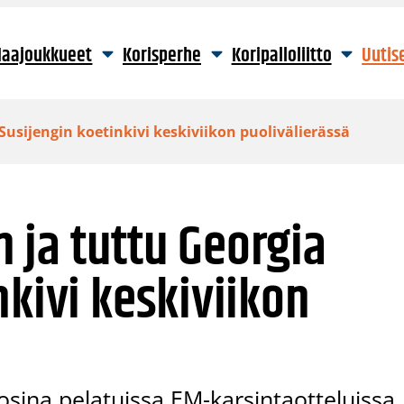
aajoukkueet
Korisperhe
Koripalloliitto
Uutis
 Susijengin koetinkivi keskiviikon puolivälierässä
en ja tuttu Georgia
nkivi keskiviikon
osina pelatuissa EM-karsintaotteluissa