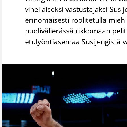
viheliäiseksi vastustajaksi Susij
erinomaisesti roolitetulla miehi
puolivälierässä rikkomaan pel
etulyöntiasemaa Susijengistä v