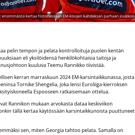
 ensimmäistä kertaa historiassaan EM-kisojen kahdeksan parhaan joukkoon
aa pelin tempon ja pelata kontrolloituja puolen kentän
uksiaan eli yksilöidensä henkilökohtaisia taitoja ja
nnusjohtoon kuuluva Teemu Rannikko tiivistää.
edellisen kerran marraskuun 2024 EM-karsintaikkunassa, josta
eninsa Tornike Shengelia, joka lensi Euroliiga-kierroksen
yksityiskoneella Espooseen ratkaisemaan ottelua.
ivat Rannikon mukaan arvokasta dataa keskiviikon
ä onkin tällä kertaa käytössään karsintaikkunoista puuttuneet
.
lvemmäksi sen, miten Georgia tahtoo pelata. Samalla on