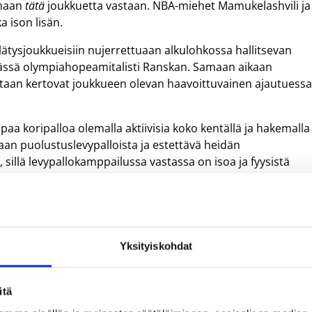
omaan
tätä
joukkuetta vastaan. NBA-miehet Mamukelashvili ja
 ison lisän.
tysjoukkueisiin nujerrettuaan alkulohkossa hallitsevan
ässä olympiahopeamitalisti Ranskan. Samaan aikaan
vastaan kertovat joukkueen olevan haavoittuvainen ajautuess
 koripalloa olemalla aktiivisia koko kentällä ja hakemalla
aan puolustuslevypalloista ja estettävä heidän
 sillä levypallokamppailussa vastassa on isoa ja fyysistä
klo 17.00 alkaen Riian Arena Rigassa EM-puolivälierässä. Ottelu
 ovat myynnissä Bezrindas-sivustolla
.
Yksityiskohdat
raa heitä
itä