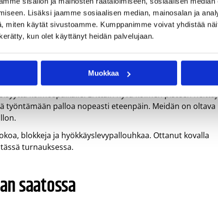
mme sisällön ja mainosten räätälöimiseen, sosiaalisen median
 kapteeni ja pelin sielu, jonka kanssa olimme vaikeuksissa
iseen. Lisäksi jaamme sosiaalisen median, mainosalan ja analy
ä kontrolloimaan hänen korinaluspelaamistaan, kaarelta
, miten käytät sivustoamme. Kumppanimme voivat yhdistää näitä t
.
n kerätty, kun olet käyttänyt heidän palvelujaan.
nsa pitää saada kontrolliin ja häntä on pystyttävä
 korkeassa pick and rollissa, unohtamatta kolmen pisteen
Muokkaa
sisyyttä kolmospaikalle. Erittäin hyvä kolmen pisteen heittäj
lillä työntämään palloa nopeasti eteenpäin. Meidän on oltava
llon.
okoa, blokkeja ja hyökkäyslevypallouhkaa. Ottanut kovalla
i tässä turnauksessa.
ian saatossa