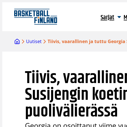
Siirry
sisältöön
Sarjat
M
Uutiset
Tiivis, vaarallinen ja tuttu Georgia
Tiivis, vaarallin
Susijengin koeti
puolivälierässä
Georgia on osoittanut viime vu