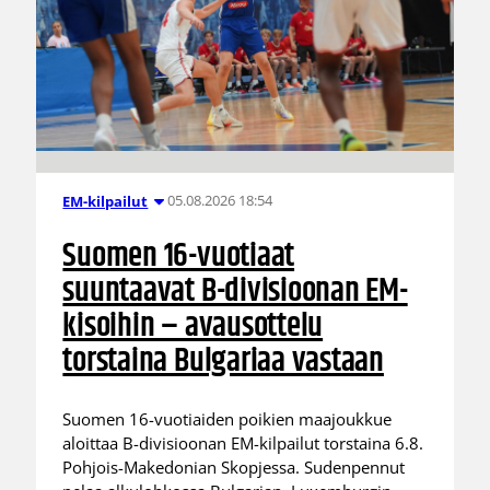
05.08.2026 18:54
EM-kilpailut
Suomen 16-vuotiaat
suuntaavat B-divisioonan EM-
kisoihin – avausottelu
torstaina Bulgariaa vastaan
Suomen 16-vuotiaiden poikien maajoukkue
aloittaa B-divisioonan EM-kilpailut torstaina 6.8.
Pohjois-Makedonian Skopjessa. Sudenpennut