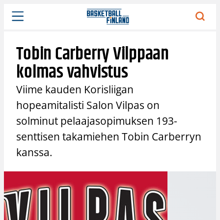
Siirry
sisältöön
Tobin Carberry Vilppaan
kolmas vahvistus
Viime kauden Korisliigan
hopeamitalisti Salon Vilpas on
solminut pelaajasopimuksen 193-
senttisen takamiehen Tobin Carberryn
kanssa.