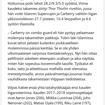
Hotturissa poiki tehot 28.2/9.3/5.0 syöttöä. Viime
kaudeksi takamies siirtyi Thor Thorlin riveihin, jossa
hän voitti Islannin Supercupin ja Carberry valittiin liigan
ykkösviisikkoon 27.7 pisteen, 10.4 levypallon ja 4.6
syötön tilastoilla.
– Carberry on combo guard eli hän pystyy pelaamaan
molempia takamiehen paikkoja. Tobin teki Islannissa
kovat tehot pelaten kuitenkin joukkueelleen
molemmissa päissä kenttää. Se ei ole yhden
ulkomaalaisen sarjoissa itsestäänselvyys. Nyt hän ottaa
pelillisesti askeleen eteenpäin urallaan ja aika näyttää,
miten hän sopeutuu kovemmalle tasolle. Työkalut eli
koko, taito ja atleettisuus miehellä ovat olemassa
menestymiselle, arvioi päävalmentaja Jooonas Iisalo
vauhdikasta takamiestään Vilppaan tiedotteessa.
Vilpas hakee enää yhtä laitahyökkääjää ensi kauden
liigarosteriinsa. Kauden 2017–2018 sopimuspelaajat
ovat Aaron Jones (206), Miikka Luosmaa (204), Juho
Nenonen (202), Matias Ojala (199), Riku Laine (197),