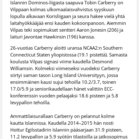
Islannin Dominos-liigasta saapuva Tobin Carberry on
Vilppaan kolmas ulkomaalaisvahvistus syyskuun
lopulla alkavaan Korisliigaan ja seura hakee vielä yhtä
laitahyökkääjää ensi kauden kokoonpanoon. Aiemmin
Vilpas teki sopimukset sentteri Aaron Jonesin (206) ja
laituri Javontae Hawkinsin (196) kanssa.
26-vuotias Carberry aloitti uransa NCAA2:n Southern
Connecticut Staten yliopistossa (19.1 pistettä). Samasta
koulusta Vilpas signasi viime kaudella Desmond
Williamsin. Kolmeksi viimeiseksi vuodeksi Carberry
siirtyi saman tason Long Island Universityyn, jossa
ensimmäinen kausi sujui tehoilla 10.2/3.7, toinen
17.0/5.9 ja seniorikaudellaan hänet valittiin ECC-
konferenssin vuoden pelaajaksi 18.6 pisteen ja 5.8
levypallon tehoilla.
Ammattilaisurallaan Carberry on pelannut kolme
kautta Islannissa. Kaudella 2014–2015 hän nosti
Hottur Egilsstadirin Islannin pääsarjaan 31.9 pisteen,
11.2 levypallon ja 5.9 syötön tilastoilla ja jatkosopimus