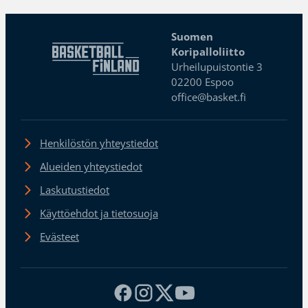
Suomen
Koripalloliitto
Urheilupuistontie 3
02200 Espoo
office@basket.fi
Henkilöstön yhteystiedot
Alueiden yhteystiedot
Laskutustiedot
Käyttöehdot ja tietosuoja
Evästeet