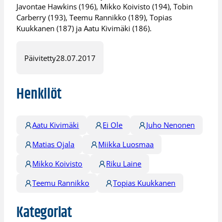
Javontae Hawkins (196), Mikko Koivisto (194), Tobin
Carberry (193), Teemu Rannikko (189), Topias
Kuukkanen (187) ja Aatu Kivimäki (186).
Päivitetty
28.07.2017
Henkilöt
Aatu Kivimäki
Ei Ole
Juho Nenonen
Matias Ojala
Miikka Luosmaa
Mikko Koivisto
Riku Laine
Teemu Rannikko
Topias Kuukkanen
Kategoriat