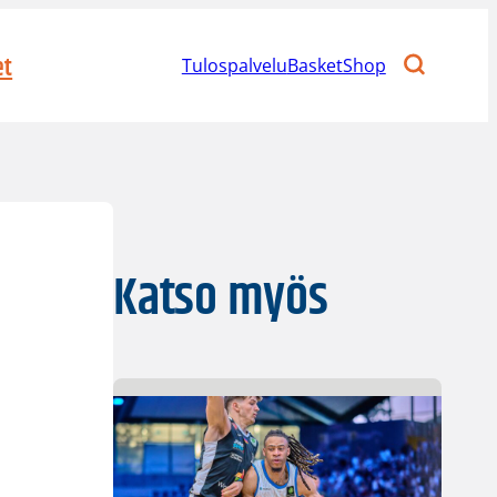
et
Tulospalvelu
BasketShop
Katso myös