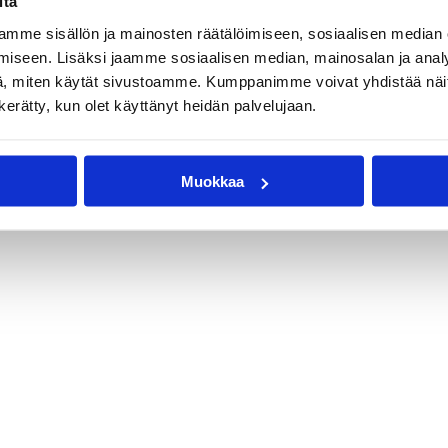
itä
oijala
Lonnie Cooper
Pasi Riihelä
mme sisällön ja mainosten räätälöimiseen, sosiaalisen median
iseen. Lisäksi jaamme sosiaalisen median, mainosalan ja analy
, miten käytät sivustoamme. Kumppanimme voivat yhdistää näitä t
n kerätty, kun olet käyttänyt heidän palvelujaan.
Muokkaa