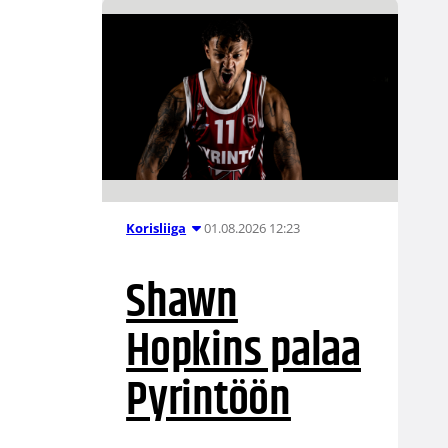
01.08.2026 12:23
Korisliiga
Shawn
Hopkins palaa
Pyrintöön