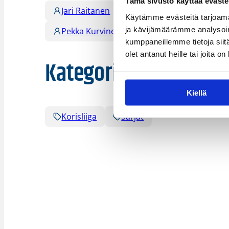
Tämä sivusto käyttää eväste
Jari Raitanen
Juho Terho
Jukka T
Käytämme evästeitä tarjoama
ja kävijämäärämme analysoim
Pekka Kurvinen
Petri Jaakkola
kumppaneillemme tietoja siitä
olet antanut heille tai joita o
Kategoriat
Kiellä
Korisliiga
Sarjat