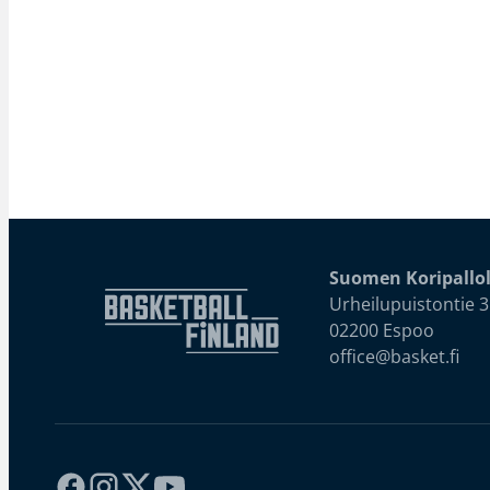
Suomen Koripallol
Urheilupuistontie 3
02200 Espoo
office@basket.fi