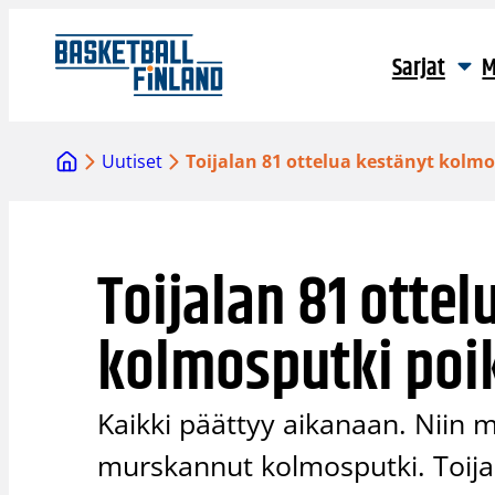
Siirry
sisältöön
Sarjat
M
Uutiset
Toijalan 81 ottelua kestänyt kolmo
Toijalan 81 ottel
kolmosputki poi
Kaikki päättyy aikanaan. Niin 
murskannut kolmosputki. Toija