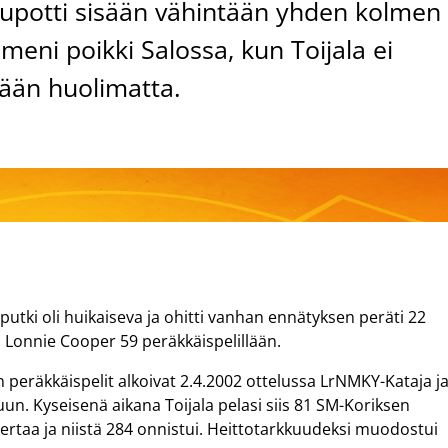
n upotti sisään vähintään yhden kolmen
meni poikki Salossa, kun Toijala ei
tään huolimatta.
utki oli huikaiseva ja ohitti vanhan ennätyksen peräti 22
an Lonnie Cooper 59 peräkkäispelillään.
 peräkkäispelit alkoivat 2.4.2002 ottelussa LrNMKY-Kataja j
un. Kyseisenä aikana Toijala pelasi siis 81 SM-Koriksen
kertaa ja niistä 284 onnistui. Heittotarkkuudeksi muodostui