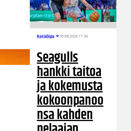
05.08.2026 11:34
Korisliiga
Seagulls
hankki taitoa
ja kokemusta
kokoonpanoo
nsa kahden
a
pelaajan