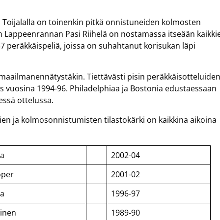
 Toijalalla on toinenkin pitkä onnistuneiden kolmosten
taan Lappeenrannan Pasi Riihelä on nostamassa itseään kaikki
 37 peräkkäispeliä, joissa on suhahtanut korisukan läpi
ta maailmanennätystäkin. Tiettävästi pisin peräkkäisotteluide
 vuosina 1994-96. Philadelphiaa ja Bostonia edustaessaan
sessä ottelussa.
n ja kolmosonnistumisten tilastokärki on kaikkina aikoina
la
2002-04
oper
2001-02
la
1996-97
vinen
1989-90