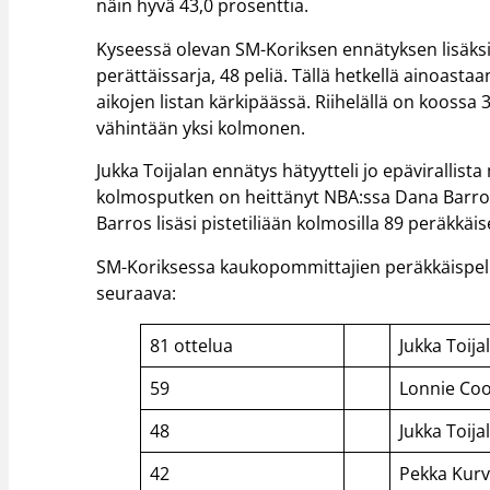
näin hyvä 43,0 prosenttia.
Kyseessä olevan SM-Koriksen ennätyksen lisäksi
perättäissarja, 48 peliä. Tällä hetkellä ainoas
aikojen listan kärkipäässä. Riihelällä on koossa
vähintään yksi kolmonen.
Jukka Toijalan ennätys hätyytteli jo epävirallis
kolmosputken on heittänyt NBA:ssa Dana Barros
Barros lisäsi pistetiliään kolmosilla 89 peräkkäi
SM-Koriksessa kaukopommittajien peräkkäispelie
seuraava:
81 ottelua
Jukka Toija
59
Lonnie Co
48
Jukka Toija
42
Pekka Kur