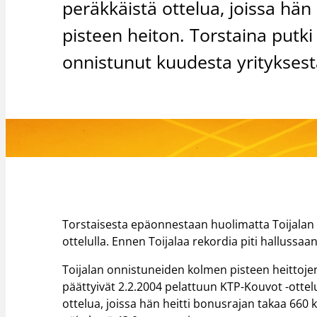
peräkkäistä ottelua, joissa hä
pisteen heiton. Torstaina putki 
onnistunut kuudesta yritykses
Torstaisesta epäonnestaan huolimatta Toijalan p
ottelulla. Ennen Toijalaa rekordia piti hallussa
Toijalan onnistuneiden kolmen pisteen heittojen
päättyivät 2.2.2004 pelattuun KTP-Kouvot -ottelu
ottelua, joissa hän heitti bonusrajan takaa 660 