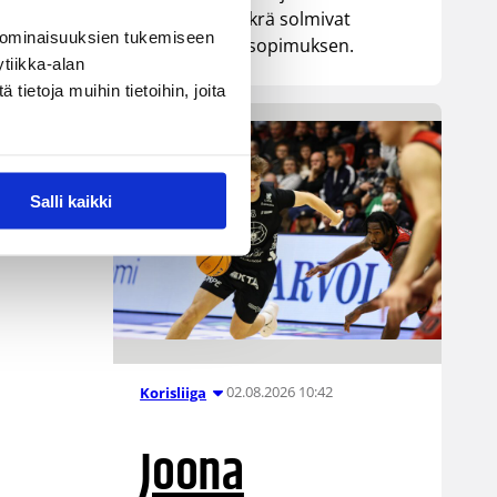
senttinen Mykrä solmivat
 ominaisuuksien tukemiseen
yksivuotisen sopimuksen.
tiikka-alan
ietoja muihin tietoihin, joita
Salli kaikki
02.08.2026 10:42
Korisliiga
Joona