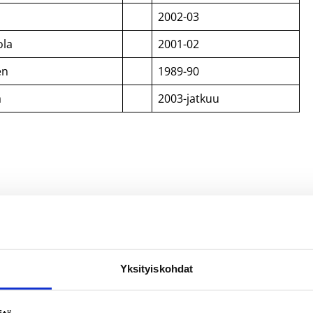
o
2002-03
ola
2001-02
en
1989-90
ä
2003-jatkuu
Yksityiskohdat