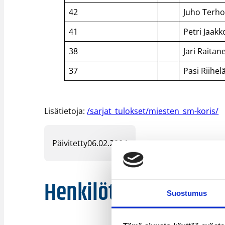
42
Juho Terh
41
Petri Jaakk
38
Jari Raitan
37
Pasi Riihel
Lisätietoja:
/sarjat_tulokset/miesten_sm-koris/
Päivitetty
06.02.2004
Henkilöt
Suostumus