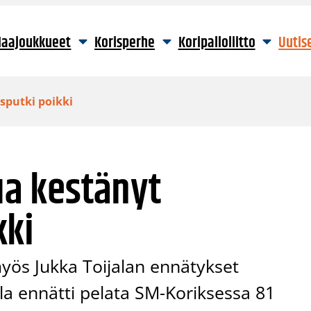
aajoukkueet
Korisperhe
Koripalloliitto
Uutis
sputki poikki
ua kestänyt
kki
myös Jukka Toijalan ennätykset
la ennätti pelata SM-Koriksessa 81