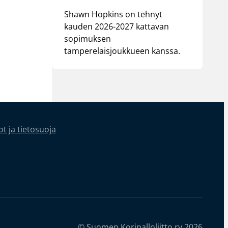
Shawn Hopkins on tehnyt
kauden 2026-2027 kattavan
sopimuksen
tamperelaisjoukkueen kanssa.
t ja tietosuoja
© Suomen Koripalloliitto ry 2026