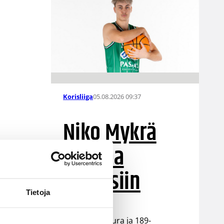
05.08.2026 09:37
Korisliiga
Niko Mykrä
Loimaa
Bisonsiin
Tietoja
Loimaalaisseura ja 189-