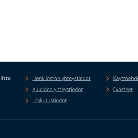
iitto
Henkilöstön yhteystiedot
Käyttöehdo
Alueiden yhteystiedot
Evästeet
Laskutustiedot